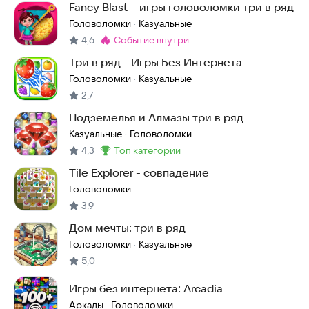
Fancy Blast – игры головоломки три в ряд
Головоломки
Казуальные
·
4,6
событие внутри
Метка
:
Три в ряд - Игры Без Интернета
Головоломки
Казуальные
·
2,7
Подземелья и Алмазы три в ряд
Казуальные
Головоломки
·
4,3
топ категории
Метка
:
Tile Explorer - совпадение
Головоломки
3,9
Дом мечты: три в ряд
Головоломки
Казуальные
·
5,0
Игры без интернета: Arcadia
Аркады
Головоломки
·