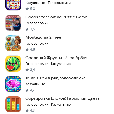
собери плитки
Казуальные
Головоломки
·
5,0
Goods Star-Sorting Puzzle Game
Головоломки
3,6
Montezuma 2 Free
Головоломки
4,8
Соединяй Фрукты -Игра Арбуз
Головоломки
Казуальные
·
3,4
Jewels Три в ряд головоломка
Казуальные
4,7
Сортировка Блоков: Гармония Цвета
Головоломки
Казуальные
·
4,9