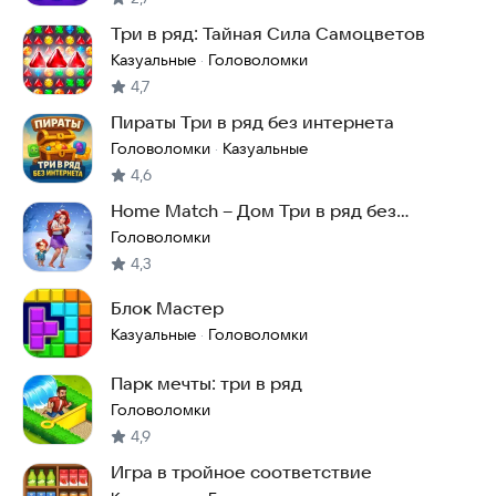
Три в ряд: Тайная Сила Самоцветов
Казуальные
Головоломки
·
4,7
Пираты Три в ряд без интернета
Головоломки
Казуальные
·
4,6
Home Match – Дом Три в ряд без
интернета
Головоломки
4,3
Блок Мастер
Казуальные
Головоломки
·
Парк мечты: три в ряд
Головоломки
4,9
Игра в тройное соответствие