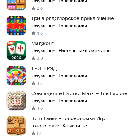
Казуальные
Головоломки
·
2,6
Три в ряд: Морское приключение
Казуальные
Головоломки
·
4,8
Маджонг
Казуальные
Настольные и карточные
·
3,0
ТРИ В РЯД
Казуальные
Головоломки
·
4,7
Совпадение Плитки Матч – Tile Explorer
Казуальные
Головоломки
·
4,8
Винт Гайки - Головоломки Игры
Головоломки
Казуальные
·
1,7