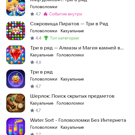
Головоломки
4,7
событие внутри
Метка
:
Сокровища Пиратов — Три в Ряд
Головоломки
Казуальные
·
4,4
топ категории
Метка
:
Три в ряд — Алмазы и Магия камней в
лесу
Казуальные
Головоломки
·
4,6
Три в ряд
Головоломки
Казуальные
·
4,7
Шерлок: Поиск скрытых предметов
Казуальные
Головоломки
·
4,7
Water Sort - Головоломки Без Интернета
Головоломки
Казуальные
·
2,7