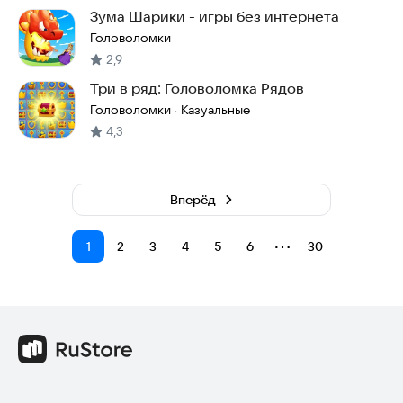
Зума Шарики - игры без интернета
Головоломки
2,9
Три в ряд: Головоломка Рядов
Головоломки
Казуальные
·
4,3
Вперёд
⋯
1
2
3
4
5
6
30