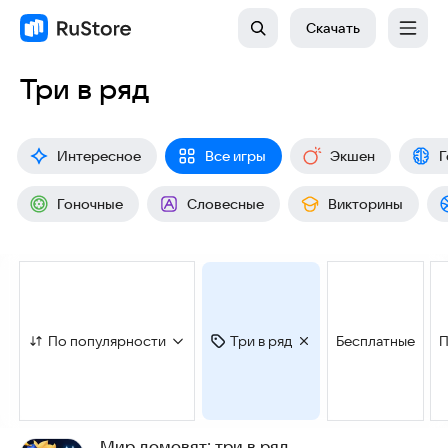
Скачать
Три в ряд
Интересное
Все игры
Экшен
Г
Гоночные
Словесные
Викторины
По популярности
Три в ряд
Бесплатные
П
Мир домовят: три в ряд