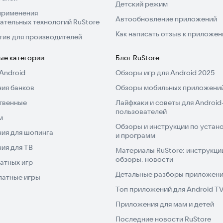
Детский режим
применения
Автообновление приложений
ательных технологий RuStore
Как написать отзыв к приложе
тив для производителей
ые категории
Блог RuStore
Android
Обзоры игр для Android 2025
ия банков
Обзоры мобильных приложений
твенные
Лайфхаки и советы для Android
пользователей
м
Обзоры и инструкции по устано
ия для шопинга
и программ
ия для ТВ
Материалы RuStore: инструкци
обзоры, новости
атных игр
Детальные разборы приложений
латные игры
Топ приложений для Android T
Приложения для мам и детей
Последние новости RuStore