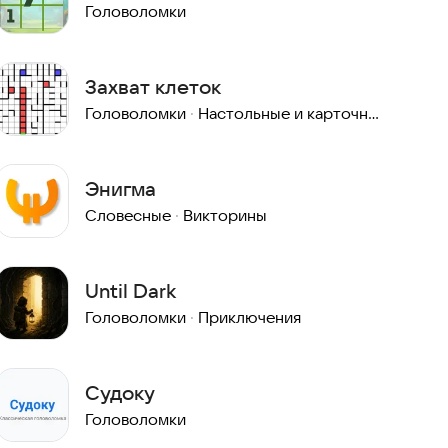
рекламы
Головоломки
Захват клеток
Головоломки
·
Настольные и карточные
Энигма
Словесные
·
Викторины
Until Dark
Головоломки
·
Приключения
Судоку
Головоломки