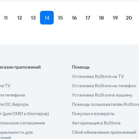
11
12
13
14
15
16
17
18
19
20
магазин приложений
Помощь
Установка RuStore на TV
ля TV
Установка RuStore на телефон
ля телефона
Установка RuStore в машину
для ОС Аврора
Помощь пользователям RuStor
 (для СМИ и блогеров)
Покупки и возвраты
тельское соглашение
Авторизация в RuStore
циальность для
Сбой обновления приложений
телей