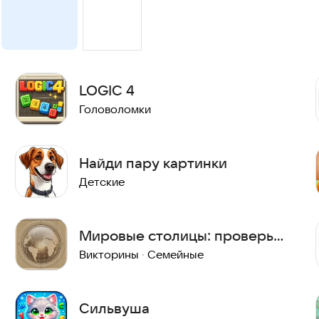
LOGIC 4
Головоломки
Найди пару картинки
Детские
Мировые столицы: проверь
себя
Викторины
·
Семейные
Сильвуша