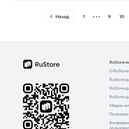
⋯
Назад
1
9
10
RuStore 
О RuStore
RuStore д
RuStore д
RuStore 
Медиа-кит
Пользова
Конфиден
пользова