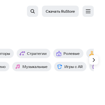
Скачать
RuStore
яторы
Стратегии
Ролевые
Арк
ино
Музыкальные
Игры с AR
Ин