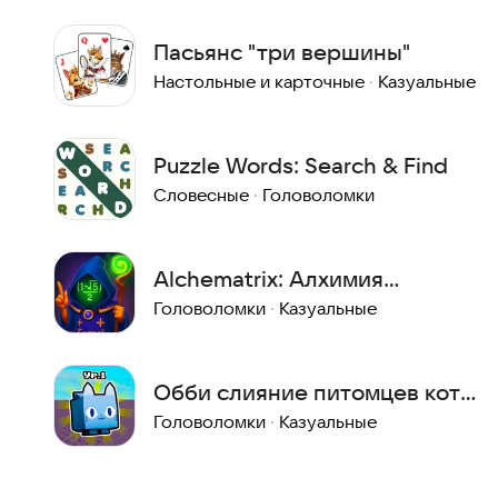
Пасьянс "три вершины"
Настольные и карточные
·
Казуальные
Puzzle Words: Search & Find
Словесные
·
Головоломки
Alchematrix: Алхимия
математики
Головоломки
·
Казуальные
Обби слияние питомцев коты
мод
Головоломки
·
Казуальные