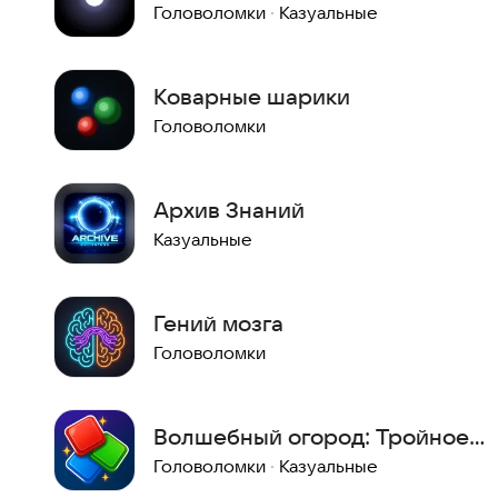
Головоломки
·
Казуальные
Коварные шарики
Головоломки
Архив Знаний
Казуальные
Гений мозга
Головоломки
Волшебный огород: Тройное
Приключение Три в Ряд
Головоломки
·
Казуальные