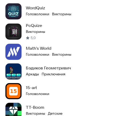
WordQuiz
Головоломки
Викторины
·
PcQuize
Викторины
5,0
Math's World
Головоломки
Викторины
·
Бэдиков Геометривич
Аркады
Приключения
·
15-art
Головоломки
TT-Boom
Викторины
Детские
·