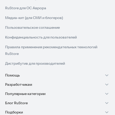
RuStore для ОС Аврора
Медиа-кит (для СМИ и блогеров)
Пользовательское соглашение
Конфиденциальность для пользователей
Правила применения рекомендательных технологий
RuStore
Дистрибутив для производителей
Помощь
Разработчикам
Установка RuStore на TV
Популярные категории
Зарабатывать с RuStore
Установка RuStore на телефон
Блог RuStore
Игры для Android
Стать разработчиком
Установка RuStore в машину
Подборки
Обзоры игр для Android 2025
Приложения банков
Доступ к RuStore Консоль
Помощь пользователям RuStore