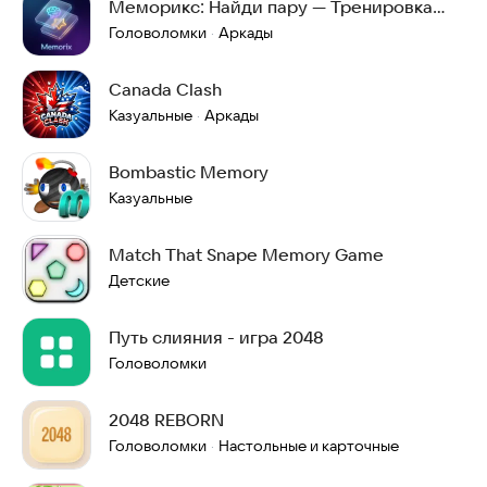
Меморикс: Найди пару — Тренировка
памяти и логики
Головоломки
Аркады
·
Canada Clash
Казуальные
Аркады
·
Bombastic Memory
Казуальные
Match That Snape Memory Game
Детские
Путь слияния - игра 2048
Головоломки
2048 REBORN
Головоломки
Настольные и карточные
·