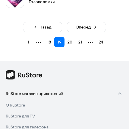
Головоломки
Назад
Вперёд
⋯
⋯
1
18
19
20
21
24
RuStore магазин приложений
О RuStore
RuStore для TV
RuStore для телефона