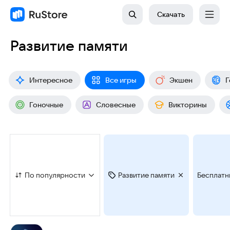
Скачать
Развитие памяти
Интересное
Все игры
Экшен
Г
Гоночные
Словесные
Викторины
По популярности
Развитие памяти
Бесплатн