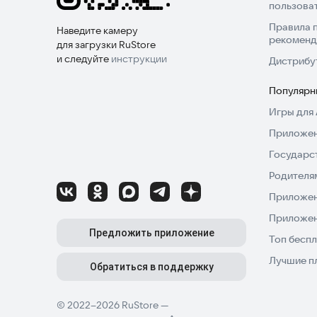
пользова
Правила 
Наведите камеру
рекоменд
для загрузки RuStore
и следуйте
инструкции
Дистрибу
Популярн
Игры для 
Приложен
Государс
Родителя
Приложен
Приложен
Предложить приложение
Топ беспл
Лучшие п
Обратиться в поддержку
© 2022–2026 RuStore —