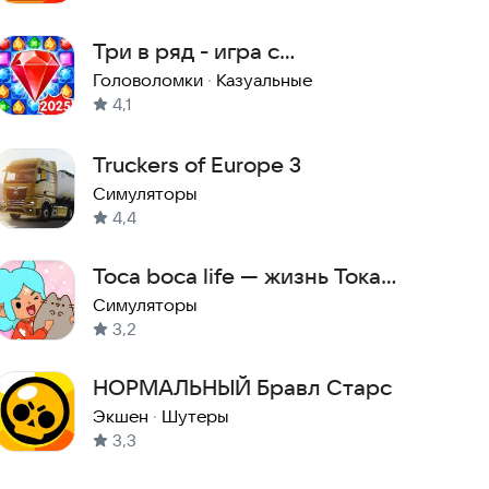
Три в ряд - игра с
драгоценными камнями
Головоломки
·
Казуальные
4,1
Truckers of Europe 3
Симуляторы
4,4
Toca boca life — жизнь Тока
Бока
Симуляторы
3,2
НОРМАЛЬНЫЙ Бравл Старс
Экшен
·
Шутеры
3,3