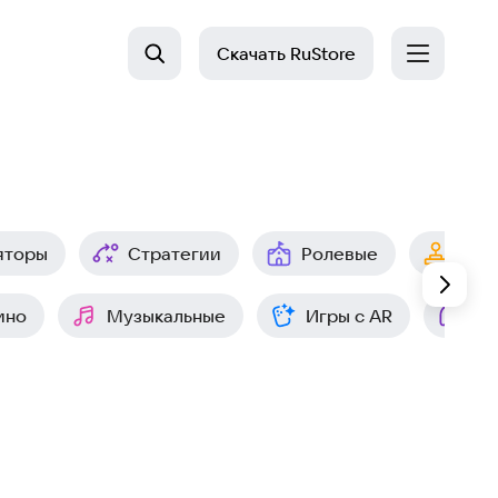
Скачать
RuStore
яторы
Стратегии
Ролевые
Арк
ино
Музыкальные
Игры с AR
Ин