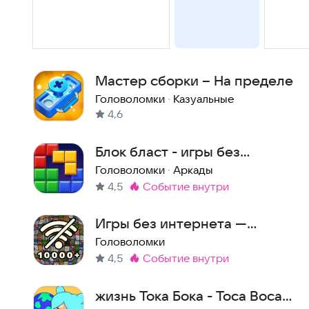
Мастер сборки – На пределе
Головоломки
·
Казуальные
4,6
Блок бласт - игры без
интернета
Головоломки
·
Аркады
4,5
событие внутри
Метка
:
Игры без интернета —
интересные головоломки
Головоломки
4,5
событие внутри
офлайн
Метка
:
жизнь Тока Бока - Toca Boca