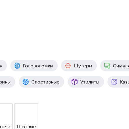
н
Головоломки
Шутеры
Симул
рины
Спортивные
Утилиты
Каз
тные
Платные