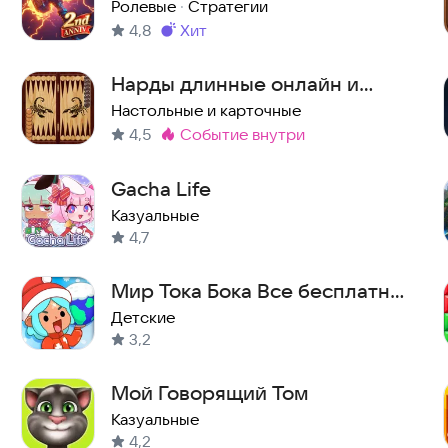
бой
Ролевые
·
Стратегии
4,8
хит
Метка
:
Нарды длинные онлайн и
оффлайн
Настольные и карточные
4,5
событие внутри
Метка
:
Gacha Life
Казуальные
4,7
Мир Тока Бока Все бесплатно
- Toca Boca World
Детские
3,2
Мой Говорящий Том
Казуальные
4,2