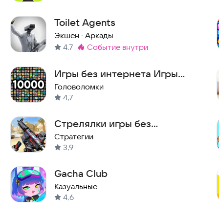
Toilet Agents
Экшен
·
Аркады
4,7
событие внутри
Метка
:
Игры без интернета Игры
офлайн
Головоломки
4,7
Стрелялки игры без
интернета
Стратегии
3,9
Gacha Club
Казуальные
4,6