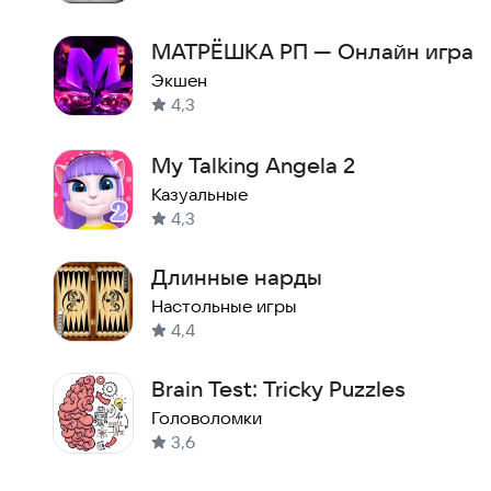
МАТРЁШКА РП — Онлайн игра
Экшен
4,3
My Talking Angela 2
Казуальные
4,3
Длинные нарды
Настольные игры
4,4
Brain Test: Tricky Puzzles
Головоломки
3,6