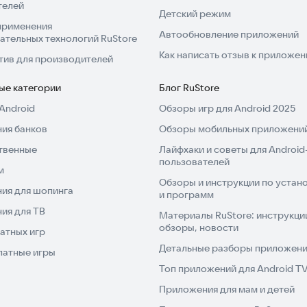
телей
Детский режим
применения
Автообновление приложений
ательных технологий RuStore
Как написать отзыв к приложе
тив для производителей
ые категории
Блог RuStore
Android
Обзоры игр для Android 2025
ия банков
Обзоры мобильных приложений
твенные
Лайфхаки и советы для Android
пользователей
м
Обзоры и инструкции по устано
ия для шопинга
и программ
ия для ТВ
Материалы RuStore: инструкци
обзоры, новости
атных игр
Детальные разборы приложений
латные игры
Топ приложений для Android T
Приложения для мам и детей