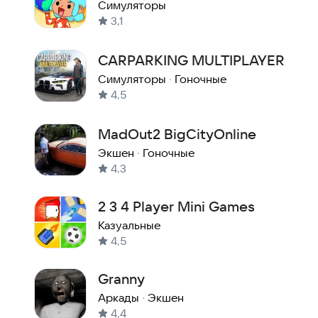
Life
Симуляторы
3,1
CARPARKING MULTIPLAYER
Симуляторы
·
Гоночные
4,5
MadOut2 BigCityOnline
Экшен
·
Гоночные
4,3
2 3 4 Player Mini Games
Казуальные
4,5
Granny
Аркады
·
Экшен
4,4