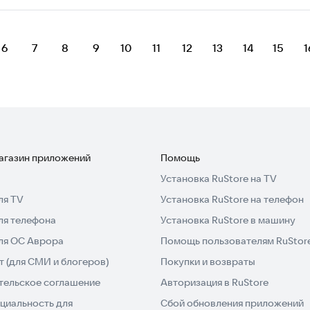
6
7
8
9
10
11
12
13
14
15
1
магазин приложений
Помощь
Установка RuStore на TV
ля TV
Установка RuStore на телефон
ля телефона
Установка RuStore в машину
для ОС Аврора
Помощь пользователям RuStor
 (для СМИ и блогеров)
Покупки и возвраты
тельское соглашение
Авторизация в RuStore
циальность для
Сбой обновления приложений