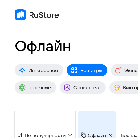
Офлайн
Интересное
Все игры
Экше
Гоночные
Словесные
Викто
По популярности
Офлайн
Беспла