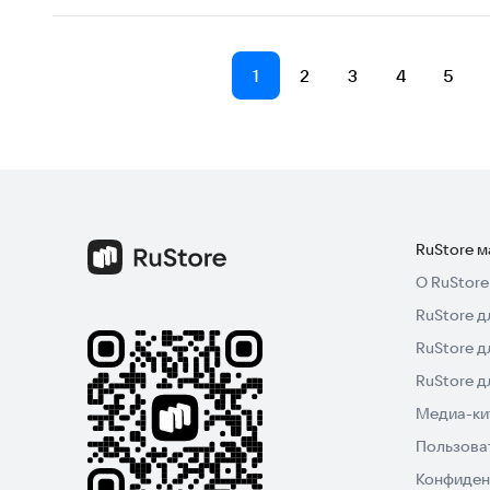
1
2
3
4
5
RuStore 
О RuStore
RuStore д
RuStore д
RuStore 
Медиа-кит
Пользова
Конфиден