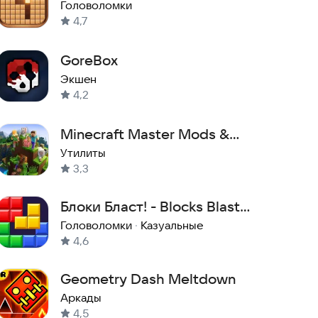
Головоломки
4,7
GoreBox
Экшен
4,2
Minecraft Master Mods &
Addons
Утилиты
3,3
Блоки Бласт! - Blocks Blast
Puzzle
Головоломки
·
Казуальные
4,6
Geometry Dash Meltdown
Аркады
4,5