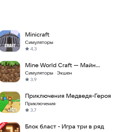
Minicraft
Симуляторы
4,3
Mine World Craft — Майн
Ворлд Крафт
Симуляторы
·
Экшен
3,9
Приключения Медведя-Героя
Приключения
3,7
Блок бласт - Игра три в ряд