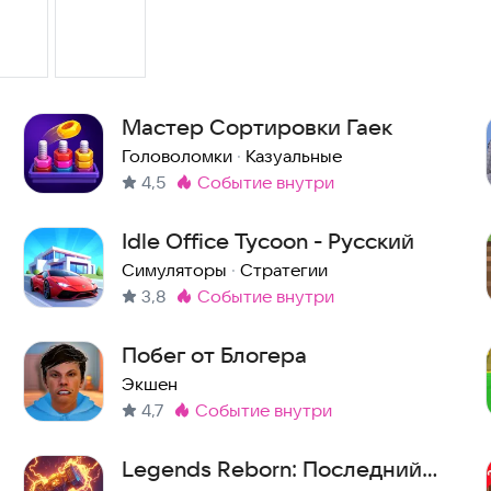
Мастер Сортировки Гаек
Головоломки
·
Казуальные
4,5
событие внутри
Метка
:
Idle Office Tycoon - Русский
Симуляторы
·
Стратегии
3,8
событие внутри
Метка
:
Побег от Блогера
Экшен
4,7
событие внутри
Метка
:
Legends Reborn: Последний