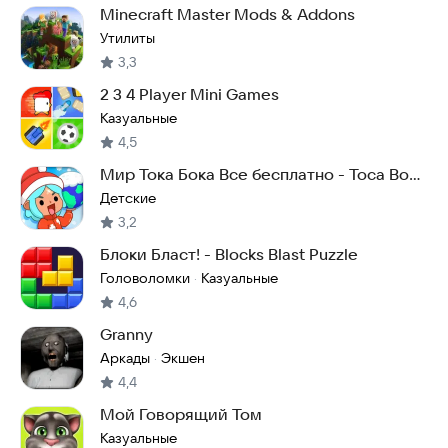
Minecraft Master Mods & Addons
Утилиты
3,3
2 3 4 Player Mini Games
Казуальные
4,5
Мир Тока Бока Все бесплатно - Toca Boca
World
Детские
3,2
Блоки Бласт! - Blocks Blast Puzzle
Головоломки
Казуальные
·
4,6
Granny
Аркады
Экшен
·
4,4
Мой Говорящий Том
Казуальные