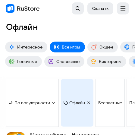
Скачать
Офлайн
Интересное
Все игры
Экшен
Г
Гоночные
Словесные
Викторины
По популярности
Офлайн
Бесплатные
Пл
Мастер сборки – На пределе