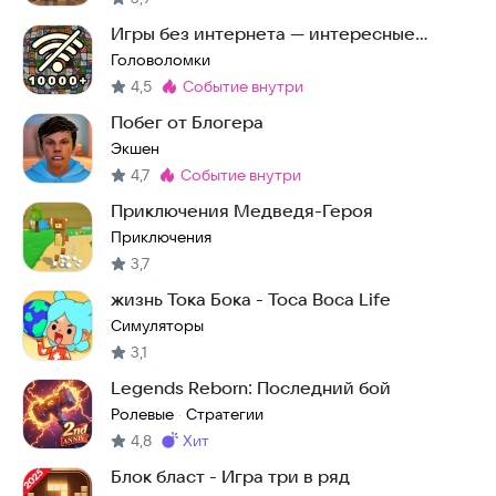
Игры без интернета — интересные
головоломки офлайн
Головоломки
4,5
событие внутри
Метка
:
Побег от Блогера
Экшен
4,7
событие внутри
Метка
:
Приключения Медведя-Героя
Приключения
3,7
жизнь Тока Бока - Toca Boca Life
Симуляторы
3,1
Legends Reborn: Последний бой
Ролевые
Стратегии
·
4,8
хит
Метка
:
Блок бласт - Игра три в ряд