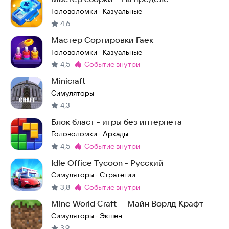
Головоломки
Казуальные
·
4,6
Мастер Сортировки Гаек
Головоломки
Казуальные
·
4,5
событие внутри
Метка
:
Minicraft
Симуляторы
4,3
Блок бласт - игры без интернета
Головоломки
Аркады
·
4,5
событие внутри
Метка
:
Idle Office Tycoon - Русский
Симуляторы
Стратегии
·
3,8
событие внутри
Метка
:
Mine World Craft — Майн Ворлд Крафт
Симуляторы
Экшен
·
3,9