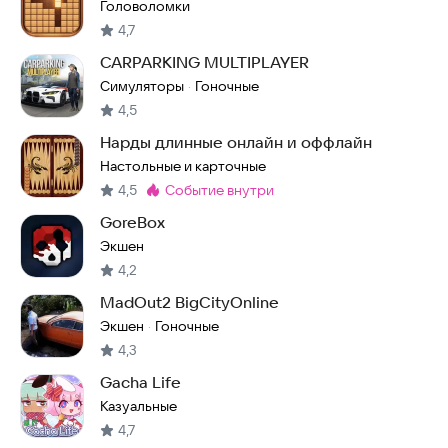
Головоломки
4,7
CARPARKING MULTIPLAYER
Симуляторы
Гоночные
·
4,5
Нарды длинные онлайн и оффлайн
Настольные и карточные
4,5
событие внутри
Метка
:
GoreBox
Экшен
4,2
MadOut2 BigCityOnline
Экшен
Гоночные
·
4,3
Gacha Life
Казуальные
4,7