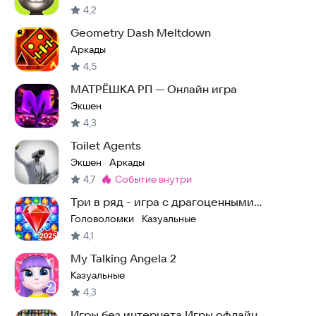
4,2
Geometry Dash Meltdown
Аркады
4,5
МАТРЁШКА РП — Онлайн игра
Экшен
4,3
Toilet Agents
Экшен
Аркады
·
4,7
событие внутри
Метка
:
Три в ряд - игра с драгоценными
камнями
Головоломки
Казуальные
·
4,1
My Talking Angela 2
Казуальные
4,3
Игры без интернета Игры офлайн