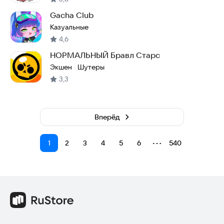
Gacha Club
Казуальные
4,6
НОРМАЛЬНЫЙ Бравл Старс
Экшен
Шутеры
·
3,3
Вперёд
⋯
1
2
3
4
5
6
540