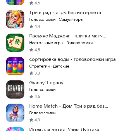
4,6
Три в ряд - игры без интернета
Головоломки
Симуляторы
·
4,4
Пасьянс Маджонг - плитки матч
головоломка
Настольные игры
Головоломки
·
4,8
сортировка воды - головоломки игра
Стратегии
Детские
·
3,3
Granny: Legacy
Головоломки
4,5
Home Match – Дом Три в ряд без
интернета
Головоломки
4,3
Игры для детей. Учим Лунтика