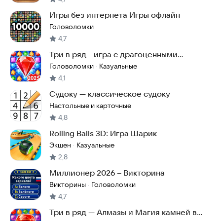
Игры без интернета Игры офлайн
Головоломки
4,7
Три в ряд - игра с драгоценными
камнями
Головоломки
Казуальные
·
4,1
Судоку — классическое судоку
Настольные и карточные
4,8
Rolling Balls 3D: Игра Шарик
Экшен
Казуальные
·
2,8
Миллионер 2026 – Викторина
Викторины
Головоломки
·
4,7
Три в ряд — Алмазы и Магия камней в