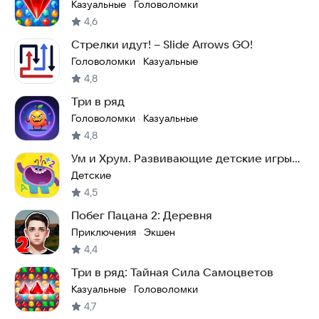
лесу
Казуальные
Головоломки
·
4,6
Стрелки идут! – Slide Arrows GO!
Головоломки
Казуальные
·
4,8
Три в ряд
Головоломки
Казуальные
·
4,8
Ум и Хрум. Развивающие детские игры
от 2 лет
Детские
4,5
Побег Пацана 2: Деревня
Приключения
Экшен
·
4,4
Три в ряд: Тайная Сила Самоцветов
Казуальные
Головоломки
·
4,7