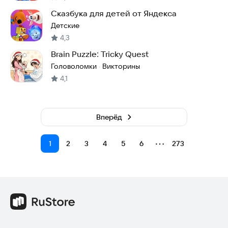
Сказбука для детей от Яндекса
Детские
4,3
Brain Puzzle: Tricky Quest
Головоломки
Викторины
·
4,1
Вперёд
⋯
1
2
3
4
5
6
273