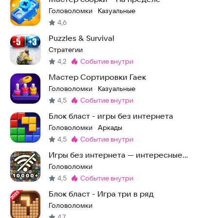
Головоломки
Казуальные
·
4,6
Puzzles & Survival
Стратегии
4,2
событие внутри
Метка
:
Мастер Сортировки Гаек
Головоломки
Казуальные
·
4,5
событие внутри
Метка
:
Блок бласт - игры без интернета
Головоломки
Аркады
·
4,5
событие внутри
Метка
:
Игры без интернета — интересные
головоломки офлайн
Головоломки
4,5
событие внутри
Метка
:
Блок бласт - Игра три в ряд
Головоломки
4,7