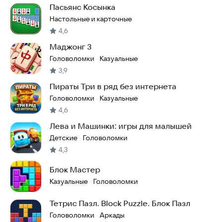
Пасьянс Косынка
Настольные и карточные
4,6
Маджонг 3
Головоломки
Казуальные
·
3,9
Пираты Три в ряд без интернета
Головоломки
Казуальные
·
4,6
Лева и Машинки: игры для малышей
Детские
Головоломки
·
4,3
Блок Мастер
Казуальные
Головоломки
·
Тетрис Пазл. Block Puzzle. Блок Пазл
Головоломки
Аркады
·