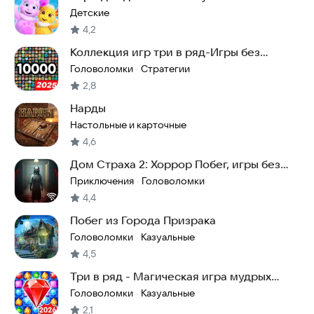
Детские
4,2
Коллекция игр три в ряд-Игры без
интернета
Головоломки
Стратегии
·
2,8
Нарды
Настольные и карточные
4,6
Дом Страха 2: Хоррор Побег, игры без
интернета
Приключения
Головоломки
·
4,4
Побег из Города Призрака
Головоломки
Казуальные
·
4,5
Три в ряд - Магическая игра мудрых
камней
Головоломки
Казуальные
·
2,1