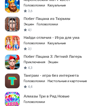
Головоломки
Казуальные
·
3,6
Побег Пацана из Тюрьмы
Экшен
Головоломки
·
4,1
Найди отличия - Игра для ума
Головоломки
Казуальные
·
3,1
Побег Пацана 3: Летний Лагерь
Приключения
Экшен
·
4,3
Танграм - игра без интернета
Головоломки
Настольные и карточные
·
4,4
Алмазы Три в Ряд Новые
Головоломки