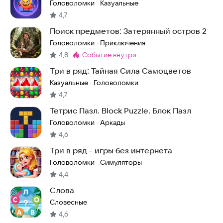
Головоломки
Казуальные
·
4,7
Поиск предметов: Затерянный остров 2
Головоломки
Приключения
·
4,8
событие внутри
Метка
:
Три в ряд: Тайная Сила Самоцветов
Казуальные
Головоломки
·
4,7
Тетрис Пазл. Block Puzzle. Блок Пазл
Головоломки
Аркады
·
4,6
Три в ряд - игры без интернета
Головоломки
Симуляторы
·
4,4
Слова
Словесные
4,6