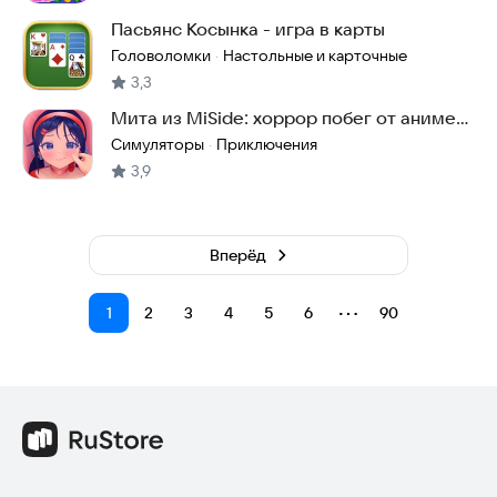
Пасьянс Косынка - игра в карты
Головоломки
Настольные и карточные
·
3,3
Мита из MiSide: хоррор побег от аниме
девушки
Симуляторы
Приключения
·
3,9
Вперёд
⋯
1
2
3
4
5
6
90