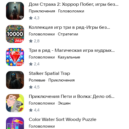
Дом Страха 2: Хоррор Побег, игры без
интернета
Приключения
Головоломки
·
4,3
Коллекция игр три в ряд-Игры без
интернета
Головоломки
Стратегии
·
2,8
Три в ряд - Магическая игра мудрых
камней
Головоломки
Казуальные
·
2,4
Stalker Spatial Trap
Ролевые
Приключения
·
4,5
Приключения Пети и Волка: Дело об
артефакте
Головоломки
Экшен
·
4,4
Color Water Sort Woody Puzzle
Головоломки