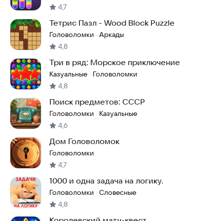
4,7
Тетрис Пазл - Wood Block Puzzle
Головоломки
Аркады
·
4,8
Три в ряд: Морское приключение
Казуальные
Головоломки
·
4,8
Поиск предметов: СССР
Головоломки
Казуальные
·
4,6
Дом Головоломок
Головоломки
4,7
1000 и одна задача на логику.
Головоломки
Словесные
·
4,8
Королевский матч-квест