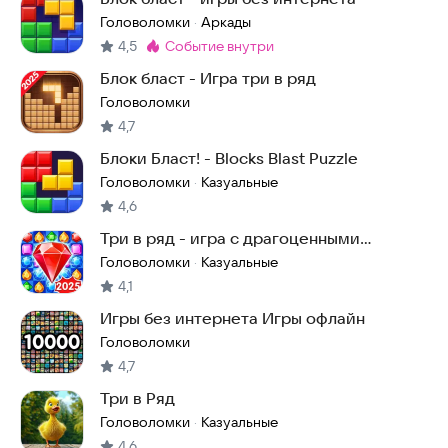
Головоломки
Аркады
·
4,5
событие внутри
Метка
:
Блок бласт - Игра три в ряд
Головоломки
4,7
Блоки Бласт! - Blocks Blast Puzzle
Головоломки
Казуальные
·
4,6
Три в ряд - игра с драгоценными
камнями
Головоломки
Казуальные
·
4,1
Игры без интернета Игры офлайн
Головоломки
4,7
Три в Ряд
Головоломки
Казуальные
·
4,6