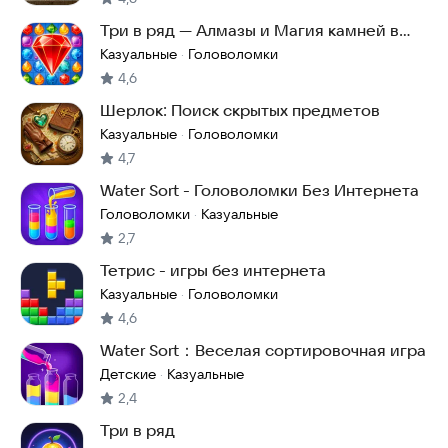
Три в ряд — Алмазы и Магия камней в
лесу
Казуальные
Головоломки
·
4,6
Шерлок: Поиск скрытых предметов
Казуальные
Головоломки
·
4,7
Water Sort - Головоломки Без Интернета
Головоломки
Казуальные
·
2,7
Тетрис - игры без интернета
Казуальные
Головоломки
·
4,6
Water Sort：Веселая сортировочная игра
Детские
Казуальные
·
2,4
Три в ряд