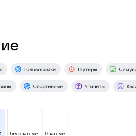
ние
н
Головоломки
Шутеры
Симул
рины
Спортивные
Утилиты
Каз
Бесплатные
Платные