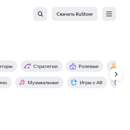
Скачать
RuStore
яторы
Стратегии
Ролевые
Арк
ино
Музыкальные
Игры с AR
Ин