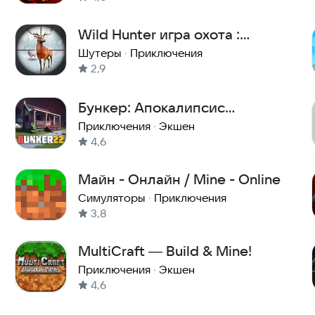
Wild Hunter игра охота :
охотничий сезон
Шутеры
·
Приключения
2,9
Бункер: Апокалипсис
Выживание
Приключения
·
Экшен
4,6
Майн - Онлайн / Mine - Online
Симуляторы
·
Приключения
3,8
MultiCraft ― Build & Mine!
Приключения
·
Экшен
4,6