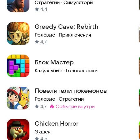
Стратегии
·
Симуляторы
4,4
Greedy Cave: Rebirth
Ролевые
·
Приключения
4,7
Блок Мастер
Казуальные
·
Головоломки
Повелители покемонов
Ролевые
·
Стратегии
4,7
событие внутри
Метка
:
Chicken Horror
Экшен
4,5