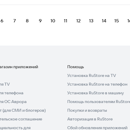
6
7
8
9
10
11
12
13
14
15
1
магазин приложений
Помощь
Установка RuStore на TV
ля TV
Установка RuStore на телефон
ля телефона
Установка RuStore в машину
для ОС Аврора
Помощь пользователям RuStor
 (для СМИ и блогеров)
Покупки и возвраты
тельское соглашение
Авторизация в RuStore
циальность для
Сбой обновления приложений