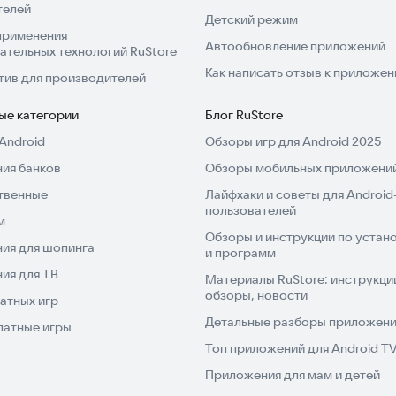
телей
Детский режим
применения
Автообновление приложений
ательных технологий RuStore
Как написать отзыв к приложе
тив для производителей
ые категории
Блог RuStore
Android
Обзоры игр для Android 2025
ия банков
Обзоры мобильных приложений
твенные
Лайфхаки и советы для Android
пользователей
м
Обзоры и инструкции по устано
ия для шопинга
и программ
ия для ТВ
Материалы RuStore: инструкци
обзоры, новости
атных игр
Детальные разборы приложений
латные игры
Топ приложений для Android T
Приложения для мам и детей