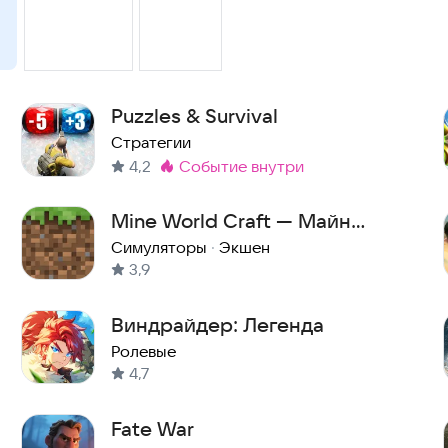
Puzzles & Survival
Стратегии
4,2
событие внутри
Метка
:
Mine World Craft — Майн
Ворлд Крафт
Симуляторы
·
Экшен
3,9
Виндрайдер: Легенда
Ролевые
4,7
Fate War