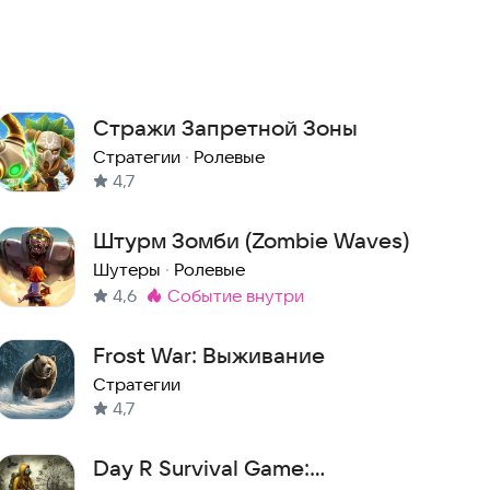
Стражи Запретной Зоны
Стратегии
·
Ролевые
4,7
Штурм Зомби (Zombie Waves)
Шутеры
·
Ролевые
4,6
событие внутри
Метка
:
Frost War: Выживание
Стратегии
4,7
Day R Survival Game: