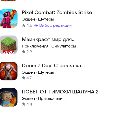
Pixel Combat: Zombies Strike
Экшен
·
Шутеры
4,6
выбор редакции
Метка
:
Майнкрафт мир для
Выживания
Приключения
·
Симуляторы
2,9
Doom Z Day: Стрелялка
Жуткий Экшн Хоррор Дум
Экшен
·
Шутеры
4,7
Шутер
ПОБЕГ ОТ ТИМОХИ ШАЛУНА 2
Экшен
·
Приключения
4,4