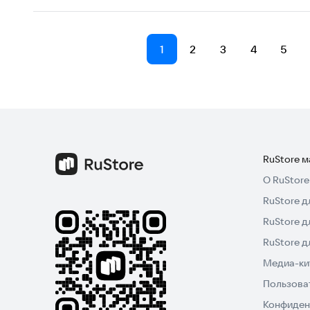
1
2
3
4
5
RuStore 
О RuStore
RuStore д
RuStore д
RuStore 
Медиа-кит
Пользова
Конфиден