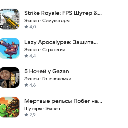
Метка
:
Strike Royale: FPS Шутер &
Игра стрелялка & Экшен
Экшен
·
Симуляторы
4,0
Lazy Apocalypse: Защита
Башни и Базы от Зомби & TD
Экшен
·
Стратегии
4,4
5 Ночей у Gazan
Экшен
·
Головоломки
4,6
Мертвые рельсы Побег на
поезде
Шутеры
·
Экшен
2,9