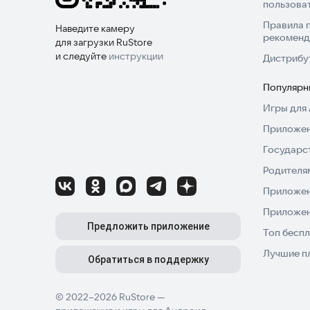
пользова
Правила 
Наведите камеру
рекоменд
для загрузки RuStore
и следуйте
инструкции
Дистрибу
Популярн
Игры для 
Приложен
Государс
Родителя
Приложен
Приложен
Предложить приложение
Топ беспл
Лучшие п
Обратиться в поддержку
© 2022–2026 RuStore —