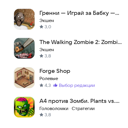
Гренни — Играй за Бабку —
Play as Granny
Экшен
3,0
The Walking Zombie 2: Zombie
shooter
Экшен
3,8
Forge Shop
Ролевые
4,3
выбор редакции
Метка
:
А4 против Зомби. Plants vs.
Zombies
Головоломки
·
Стратегии
3,8