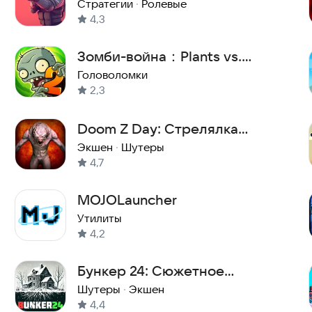
Стратегии
·
Ролевые
4,3
Зомби-война：Plants vs.
Zombies
Головоломки
2,3
Doom Z Day: Стрелялка
Жуткий Экшн Хоррор Дум
Экшен
·
Шутеры
4,7
Шутер
MOJOLauncher
Утилиты
4,2
Бункер 24: Сюжетное
Выживание
Шутеры
·
Экшен
4,4