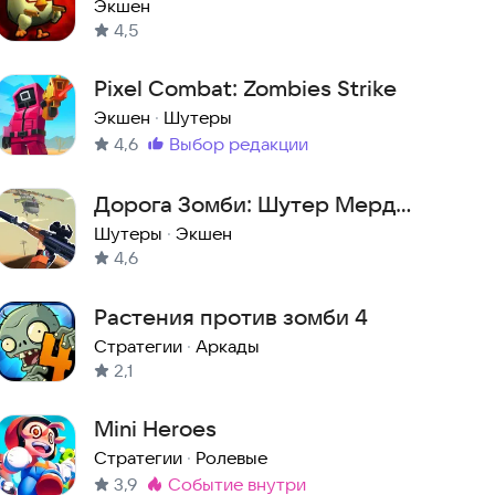
Экшен
4,5
Pixel Combat: Zombies Strike
Экшен
·
Шутеры
4,6
выбор редакции
Метка
:
Дорога Зомби: Шутер Мердж
Пушек
Шутеры
·
Экшен
4,6
Растения против зомби 4
Стратегии
·
Аркады
2,1
Mini Heroes
Стратегии
·
Ролевые
3,9
событие внутри