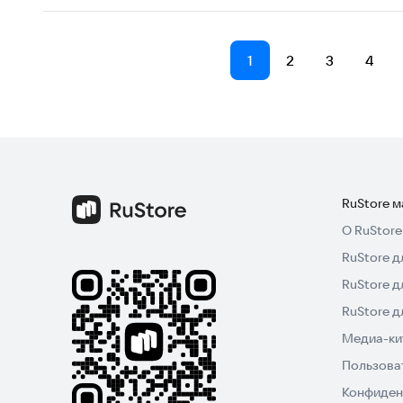
1
2
3
4
RuStore 
О RuStore
RuStore д
RuStore д
RuStore 
Медиа-кит
Пользова
Конфиден