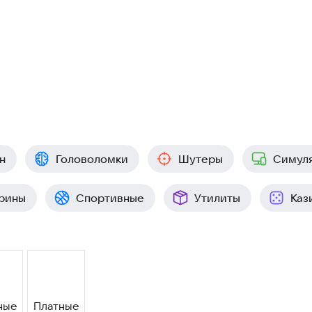
н
Головоломки
Шутеры
Симул
рины
Спортивные
Утилиты
Каз
ные
Платные