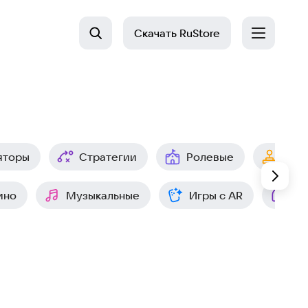
Скачать
RuStore
яторы
Стратегии
Ролевые
Арк
ино
Музыкальные
Игры с AR
Ин