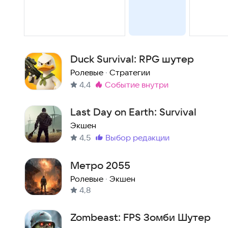
Duck Survival: RPG шутер
Ролевые
·
Стратегии
4,4
событие внутри
Метка
:
Last Day on Earth: Survival
Экшен
4,5
выбор редакции
Метка
:
Метро 2055
Ролевые
·
Экшен
4,8
Zombeast: FPS Зомби Шутер