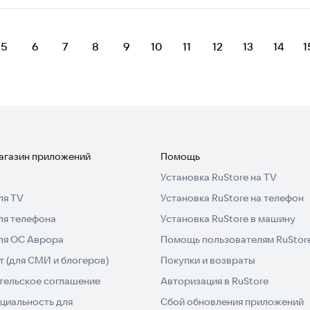
5
6
7
8
9
10
11
12
13
14
1
магазин приложений
Помощь
Установка RuStore на TV
ля TV
Установка RuStore на телефон
ля телефона
Установка RuStore в машину
для ОС Аврора
Помощь пользователям RuStor
 (для СМИ и блогеров)
Покупки и возвраты
тельское соглашение
Авторизация в RuStore
циальность для
Сбой обновления приложений