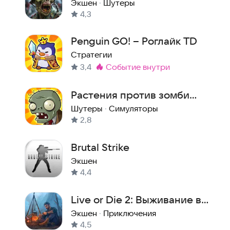
Экшен
·
Шутеры
4,3
Penguin GO! – Роглайк TD
Стратегии
3,4
событие внутри
Метка
:
Растения против зомби
(plants vs zombies)
Шутеры
·
Симуляторы
2,8
Brutal Strike
Экшен
4,4
Live or Die 2: Выживание в
Зомби Апокалипсис
Экшен
·
Приключения
4,5