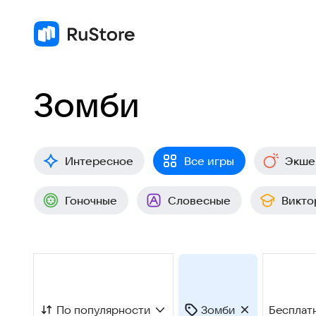
Зомби
Интересное
Все игры
Экше
Гоночные
Словесные
Викто
По популярности
Зомби
Бесплат