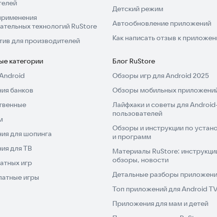
телей
Детский режим
применения
Автообновление приложений
ательных технологий RuStore
Как написать отзыв к приложе
тив для производителей
ые категории
Блог RuStore
Android
Обзоры игр для Android 2025
ия банков
Обзоры мобильных приложений
твенные
Лайфхаки и советы для Android
пользователей
м
Обзоры и инструкции по устано
ия для шопинга
и программ
ия для ТВ
Материалы RuStore: инструкци
обзоры, новости
атных игр
Детальные разборы приложений
латные игры
Топ приложений для Android T
Приложения для мам и детей