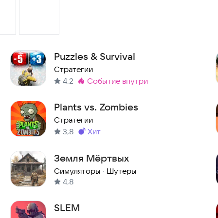
Puzzles & Survival
Стратегии
4,2
событие внутри
Метка
:
Plants vs. Zombies
Стратегии
3,8
хит
Метка
:
Земля Мёртвых
Симуляторы
·
Шутеры
4,8
SLEM