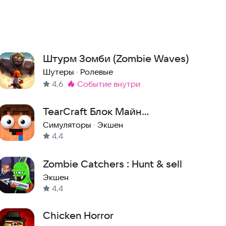
Штурм Зомби (Zombie Waves)
Шутеры
·
Ролевые
4,6
событие внутри
Метка
:
TearCraft Блок Майн
Песочница — Разрушение и
Симуляторы
·
Экшен
4,4
Крафт
Zombie Catchers : Hunt & sell
Экшен
4,4
Chicken Horror