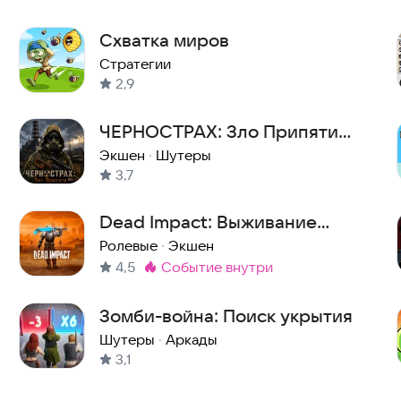
Схватка миров
Стратегии
2,9
ЧЕРНОСТРАХ: Зло Припяти
Лайт
Экшен
·
Шутеры
3,7
Dead Impact: Выживание
Онлайн
Ролевые
·
Экшен
4,5
событие внутри
Метка
:
Зомби-война: Поиск укрытия
Шутеры
·
Аркады
3,1