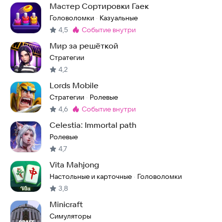
Мастер Сортировки Гаек
Головоломки
Казуальные
·
4,5
событие внутри
Метка
:
Мир за решёткой
Стратегии
4,2
Lords Mobile
Стратегии
Ролевые
·
4,6
событие внутри
Метка
:
Celestia: Immortal path
Ролевые
4,7
Vita Mahjong
Настольные и карточные
Головоломки
·
3,8
Minicraft
Симуляторы