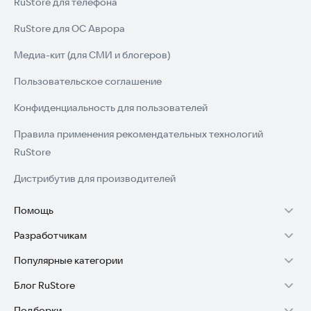
RuStore для телефона
RuStore для ОС Аврора
Медиа-кит (для СМИ и блогеров)
Пользовательское соглашение
Конфиденциальность для пользователей
Правила применения рекомендательных технологий
RuStore
Дистрибутив для производителей
Помощь
Разработчикам
Установка RuStore на TV
Популярные категории
Зарабатывать с RuStore
Установка RuStore на телефон
Блог RuStore
Игры для Android
Стать разработчиком
Установка RuStore в машину
Подборки