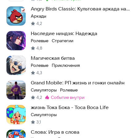
Метка
:
Angry Birds Classic: Культовая аркада на
Android
Аркады
4,2
Наследие ниндзя: Надежда
Ролевые
Стратегии
·
4,8
Магическая битва
Ролевые
Приключения
·
4,3
Grand Mobile: РП жизнь и гонки онлайн
Симуляторы
Ролевые
·
4,2
событие внутри
Метка
:
жизнь Тока Бока - Toca Boca Life
Симуляторы
3,1
Слова: Игра в слова