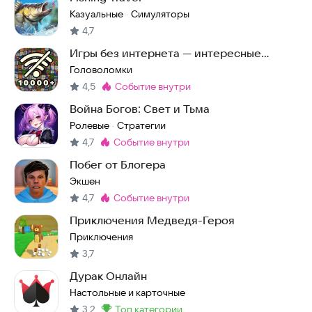
Казуальные
Симуляторы
·
4,7
Игры без интернета — интересные
головоломки офлайн
Головоломки
4,5
событие внутри
Метка
:
Война Богов: Свет и Тьма
Ролевые
Стратегии
·
4,7
событие внутри
Метка
:
Побег от Блогера
Экшен
4,7
событие внутри
Метка
:
Приключения Медведя-Героя
Приключения
3,7
Дурак Онлайн
Настольные и карточные
3,2
топ категории