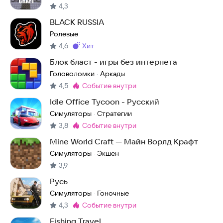
4,3
BLACK RUSSIA
Ролевые
4,6
хит
Метка
:
Блок бласт - игры без интернета
Головоломки
Аркады
·
4,5
событие внутри
Метка
:
Idle Office Tycoon - Русский
Симуляторы
Стратегии
·
3,8
событие внутри
Метка
:
Mine World Craft — Майн Ворлд Крафт
Симуляторы
Экшен
·
3,9
Русь
Симуляторы
Гоночные
·
4,3
событие внутри
Метка
:
Fishing Travel