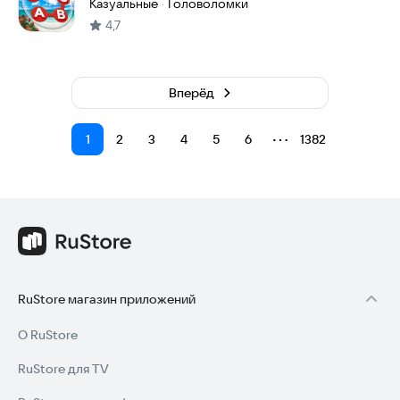
Казуальные
Головоломки
·
4,7
Вперёд
⋯
1
2
3
4
5
6
1382
RuStore магазин приложений
О RuStore
RuStore для TV