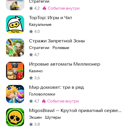
Стратегии
4,2
событие внутри
Метка
:
TopTop: Игры и Чат
Казуальные
4,0
Стражи Запретной Зоны
Стратегии
Ролевые
·
4,7
Игровые автоматы Миллионер
Казино
3,6
Мир домовят: три в ряд
Головоломки
4,7
событие внутри
Метка
:
MigosBrawl — Крутой приватный сервер
Brawl Stars
Экшен
Шутеры
·
3,8