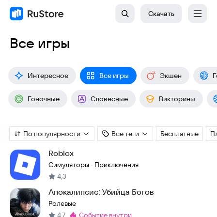
Скачать
Все игры
Интересное
Все игры
Экшен
Г
Гоночные
Словесные
Викторины
По популярности
Все теги
Бесплатные
П
Roblox
Симуляторы
Приключения
·
4,3
Апокалипсис: Убийца Богов
Ролевые
4,7
событие внутри