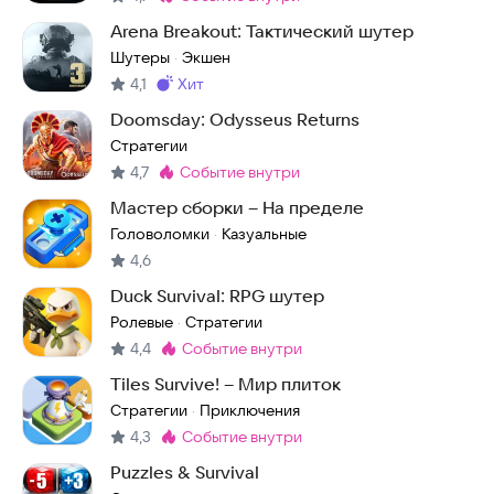
Метка
:
Arena Breakout: Тактический шутер
Шутеры
Экшен
·
4,1
хит
Метка
:
Doomsday: Odysseus Returns
Стратегии
4,7
событие внутри
Метка
:
Мастер сборки – На пределе
Головоломки
Казуальные
·
4,6
Duck Survival: RPG шутер
Ролевые
Стратегии
·
4,4
событие внутри
Метка
:
Tiles Survive! – Мир плиток
Стратегии
Приключения
·
4,3
событие внутри
Метка
:
Puzzles & Survival