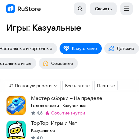
Скачать
Игры: Казуальные
Настольные и карточные
Казуальные
Детские
стольные игры
Семейные
По популярности
Бесплатные
Платные
Мастер сборки – На пределе
Головоломки
Казуальные
·
4,6
событие внутри
Метка
:
TopTop: Игры и Чат
Казуальные
4,0