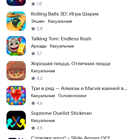
1,8
Rolling Balls 3D: Игра Шарик
Экшен
Казуальные
·
2,8
Talking Tom: Endless Rush
Аркады
Казуальные
·
3,7
Хорошая пицца, Отличная пицца
Казуальные
4,2
Три в ряд — Алмазы и Магия камней в
лесу
Казуальные
Головоломки
·
4,6
Supreme Duelist Stickman
Казуальные
4,5
Стрелки идут! – Slide Arrows GO!