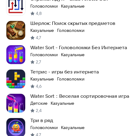
Головоломки
Казуальные
·
4,8
Шерлок: Поиск скрытых предметов
Казуальные
Головоломки
·
4,7
Water Sort - Головоломки Без Интернета
Головоломки
Казуальные
·
2,7
Тетрис - игры без интернета
Казуальные
Головоломки
·
4,6
Water Sort：Веселая сортировочная игра
Детские
Казуальные
·
2,4
Три в ряд
Головоломки
Казуальные
·
4,7