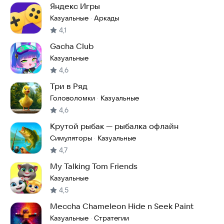
Яндекс Игры
Казуальные
Аркады
·
4,1
Gacha Club
Казуальные
4,6
Три в Ряд
Головоломки
Казуальные
·
4,6
Крутой рыбак — рыбалка офлайн
Симуляторы
Казуальные
·
4,7
My Talking Tom Friends
Казуальные
4,5
Meccha Chameleon Hide n Seek Paint
Казуальные
Стратегии
·