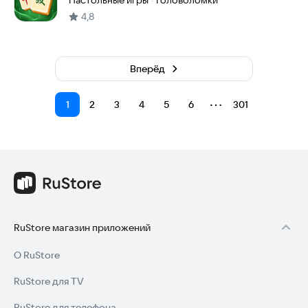
Настольные игры
Головоломки
·
4,8
Вперёд
⋯
1
2
3
4
5
6
301
RuStore магазин приложений
О RuStore
RuStore для TV
RuStore для телефона