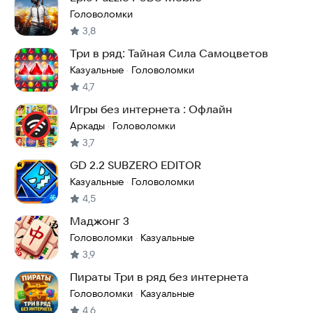
Головоломки
3,8
Три в ряд: Тайная Сила Самоцветов
Казуальные
Головоломки
·
4,7
Игры без интернета : Офлайн
Аркады
Головоломки
·
3,7
GD 2.2 SUBZERO EDITOR
Казуальные
Головоломки
·
4,5
Маджонг 3
Головоломки
Казуальные
·
3,9
Пираты Три в ряд без интернета
Головоломки
Казуальные
·
4,6