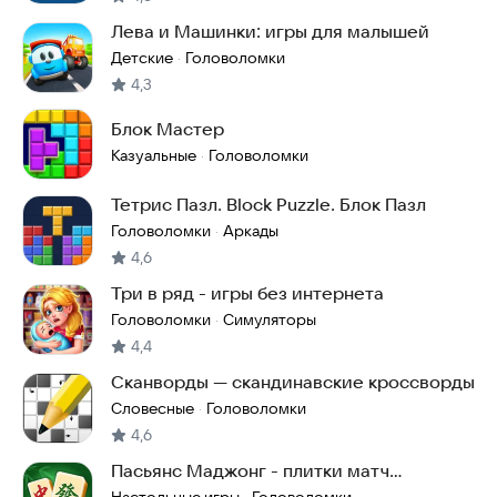
Лева и Машинки: игры для малышей
Детские
Головоломки
·
4,3
Блок Мастер
Казуальные
Головоломки
·
Тетрис Пазл. Block Puzzle. Блок Пазл
Головоломки
Аркады
·
4,6
Три в ряд - игры без интернета
Головоломки
Симуляторы
·
4,4
Сканворды — скандинавские кроссворды
Словесные
Головоломки
·
4,6
Пасьянс Маджонг - плитки матч
головоломка