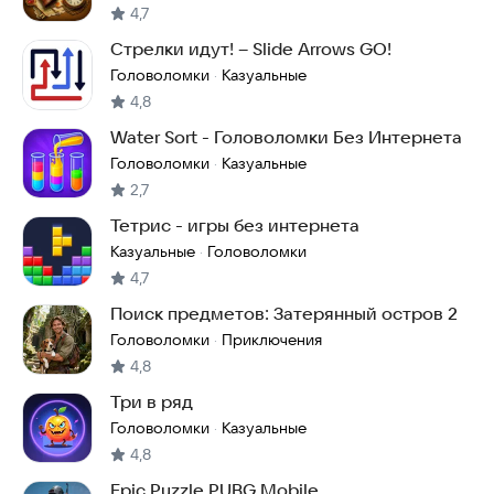
4,7
Стрелки идут! – Slide Arrows GO!
Головоломки
Казуальные
·
4,8
Water Sort - Головоломки Без Интернета
Головоломки
Казуальные
·
2,7
Тетрис - игры без интернета
Казуальные
Головоломки
·
4,7
Поиск предметов: Затерянный остров 2
Головоломки
Приключения
·
4,8
Три в ряд
Головоломки
Казуальные
·
4,8
Epic Puzzle PUBG Mobile