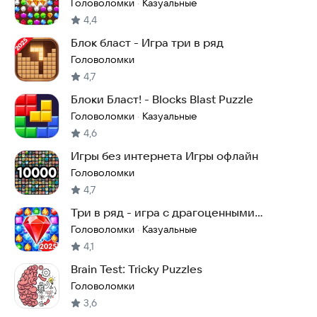
Головоломки
Казуальные
·
4,4
Блок бласт - Игра три в ряд
Головоломки
4,7
Блоки Бласт! - Blocks Blast Puzzle
Головоломки
Казуальные
·
4,6
Игры без интернета Игры офлайн
Головоломки
4,7
Три в ряд - игра с драгоценными
камнями
Головоломки
Казуальные
·
4,1
Brain Test: Tricky Puzzles
Головоломки
3,6