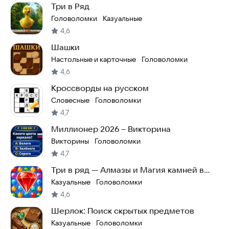
Три в Ряд
Головоломки
Казуальные
·
4,6
Шашки
Настольные и карточные
Головоломки
·
4,6
Кроссворды на русском
Словесные
Головоломки
·
4,7
Миллионер 2026 – Викторина
Викторины
Головоломки
·
4,7
Три в ряд — Алмазы и Магия камней в
лесу
Казуальные
Головоломки
·
4,6
Шерлок: Поиск скрытых предметов
Казуальные
Головоломки
·