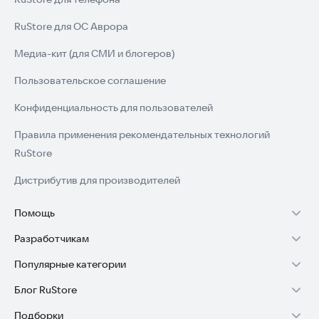
RuStore для ОС Аврора
Медиа-кит (для СМИ и блогеров)
Пользовательское соглашение
Конфиденциальность для пользователей
Правила применения рекомендательных технологий
RuStore
Дистрибутив для производителей
Помощь
Разработчикам
Установка RuStore на TV
Популярные категории
Зарабатывать с RuStore
Установка RuStore на телефон
Блог RuStore
Игры для Android
Стать разработчиком
Установка RuStore в машину
Подборки
Обзоры игр для Android 2025