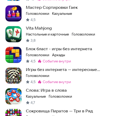
Метка
:
Мастер Сортировки Гаек
Головоломки
Казуальные
·
4,5
Vita Mahjong
Настольные и карточные
Головоломки
·
3,8
Блок бласт - игры без интернета
Головоломки
Аркады
·
4,5
событие внутри
Метка
:
Игры без интернета — интересные
головоломки офлайн
Головоломки
4,5
событие внутри
Метка
:
Слова: Игра в слова
Казуальные
Головоломки
·
4,7
Сокровища Пиратов — Три в Ряд