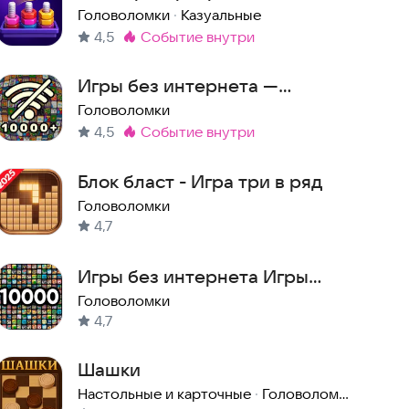
Головоломки
·
Казуальные
4,5
событие внутри
Метка
:
Игры без интернета —
интересные головоломки
Головоломки
4,5
событие внутри
офлайн
Метка
:
Блок бласт - Игра три в ряд
Головоломки
4,7
Игры без интернета Игры
офлайн
Головоломки
4,7
Шашки
Настольные и карточные
·
Головоломки