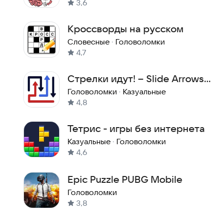
3,6
Кроссворды на русском
Словесные
·
Головоломки
4,7
Стрелки идут! – Slide Arrows
GO!
Головоломки
·
Казуальные
4,8
Тетрис - игры без интернета
Казуальные
·
Головоломки
4,6
Epic Puzzle PUBG Mobile
Головоломки
3,8