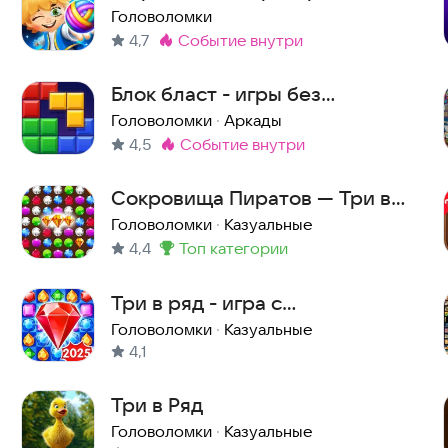
Головоломки
4,7
событие внутри
Метка
:
Блок бласт - игры без
интернета
Головоломки
·
Аркады
4,5
событие внутри
Метка
:
Сокровища Пиратов — Три в
Ряд
Головоломки
·
Казуальные
4,4
топ категории
Метка
:
Три в ряд - игра с
драгоценными камнями
Головоломки
·
Казуальные
4,1
Три в Ряд
Головоломки
·
Казуальные