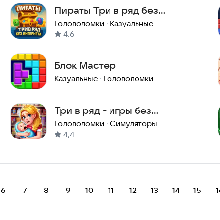
Пираты Три в ряд без
интернета
Головоломки
·
Казуальные
4,6
Блок Мастер
Казуальные
·
Головоломки
Три в ряд - игры без
интернета
Головоломки
·
Симуляторы
4,4
6
7
8
9
10
11
12
13
14
15
1