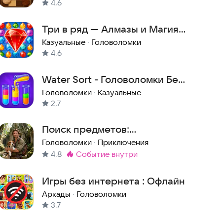
4,6
Три в ряд — Алмазы и Магия
камней в лесу
Казуальные
·
Головоломки
4,6
Water Sort - Головоломки Без
Интернета
Головоломки
·
Казуальные
2,7
Поиск предметов:
Затерянный остров 2
Головоломки
·
Приключения
4,8
событие внутри
Метка
:
Игры без интернета : Офлайн
Аркады
·
Головоломки
3,7