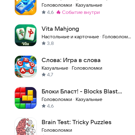
Головоломки
·
Казуальные
4,6
событие внутри
Метка
:
Vita Mahjong
Настольные и карточные
·
Головоломки
3,8
Слова: Игра в слова
Казуальные
·
Головоломки
4,7
Блоки Бласт! - Blocks Blast
Puzzle
Головоломки
·
Казуальные
4,6
Brain Test: Tricky Puzzles
Головоломки