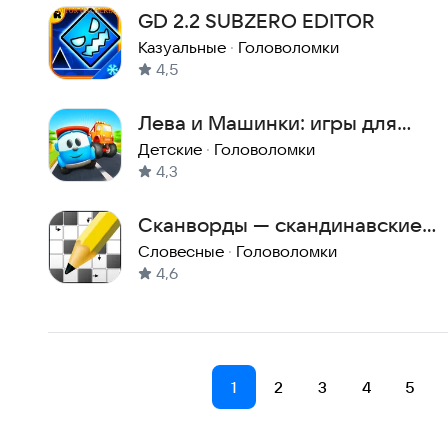
GD 2.2 SUBZERO EDITOR
Казуальные
·
Головоломки
4,5
Лева и Машинки: игры для
малышей
Детские
·
Головоломки
4,3
Сканворды — скандинавские
кроссворды
Словесные
·
Головоломки
4,6
1
2
3
4
5