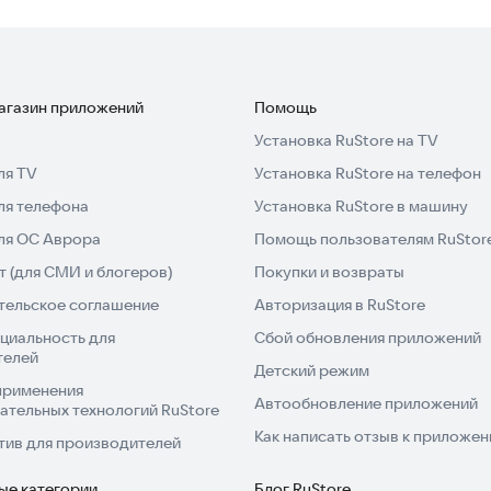
магазин приложений
Помощь
Установка RuStore на TV
ля TV
Установка RuStore на телефон
ля телефона
Установка RuStore в машину
для ОС Аврора
Помощь пользователям RuStor
 (для СМИ и блогеров)
Покупки и возвраты
тельское соглашение
Авторизация в RuStore
циальность для
Сбой обновления приложений
телей
Детский режим
применения
Автообновление приложений
ательных технологий RuStore
Как написать отзыв к приложе
тив для производителей
ые категории
Блог RuStore