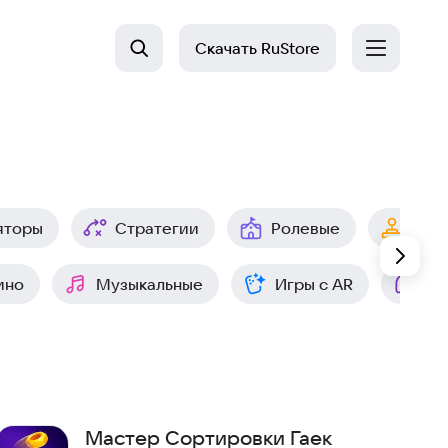
Скачать
RuStore
яторы
Стратегии
Ролевые
Арк
ино
Музыкальные
Игры с AR
Ин
Мастер Сортировки Гаек