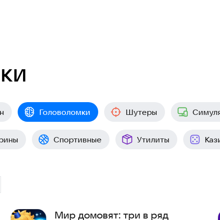
мки
н
Головоломки
Шутеры
Симул
рины
Спортивные
Утилиты
Каз
Мир домовят: три в ряд