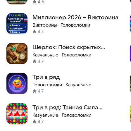
4,6
Миллионер 2026 – Викторина
Викторины
·
Головоломки
4,7
Шерлок: Поиск скрытых
предметов
Казуальные
·
Головоломки
4,7
Три в ряд
Головоломки
·
Казуальные
4,7
Три в ряд: Тайная Сила
Самоцветов
Казуальные
·
Головоломки
4,7