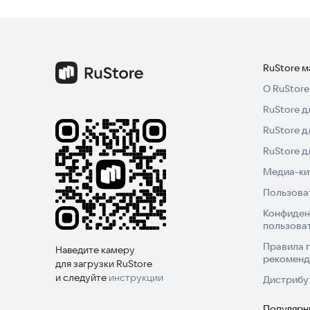
RuStore 
О RuStore
RuStore д
RuStore д
RuStore 
Медиа-кит
Пользова
Конфиден
пользова
Правила 
Наведите камеру
рекоменд
для загрузки RuStore
и следуйте
инструкции
Дистрибу
Популярн