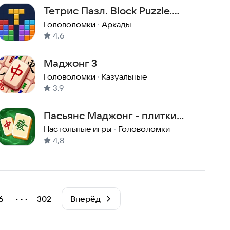
Тетрис Пазл. Block Puzzle.
Блок Пазл
Головоломки
·
Аркады
4,6
Маджонг 3
Головоломки
·
Казуальные
3,9
Пасьянс Маджонг - плитки
матч головоломка
Настольные игры
·
Головоломки
4,8
⋯
6
302
Вперёд