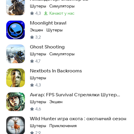
Шутеры
Симуляторы
·
4,3
качают у нас
Метка
:
Moonlight brawl
Экшен
Шутеры
·
3,2
Ghost Shooting
Шутеры
Симуляторы
·
4,7
Nextbots In Backrooms
Шутеры
4,3
Ангар: FPS Survival Стрелялки Шутер
Strike Gun
Шутеры
Экшен
·
4,6
Wild Hunter игра охота : охотничий сезон
Шутеры
Приключения
·
2,9