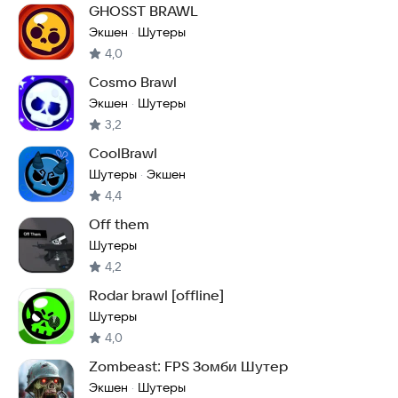
GHOSST BRAWL
Экшен
Шутеры
·
4,0
Cosmo Brawl
Экшен
Шутеры
·
3,2
CoolBrawl
Шутеры
Экшен
·
4,4
Off them
Шутеры
4,2
Rodar brawl [offline]
Шутеры
4,0
Zombeast: FPS Зомби Шутер
Экшен
Шутеры
·