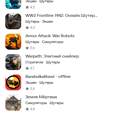
и шутеры
Экшен
Шутеры
·
4,5
WW2 Frontline 1942: Онлайн Шутер
Стрелялка
Шутеры
Экшен
·
4,0
Armor Attack: War Robots
Шутеры
Симуляторы
·
3,6
Warpath: Элитный снайпер
Стратегии
Шутеры
·
4,7
BarabulkaBrawl - offline
Экшен
Шутеры
·
3,6
Земля Мёртвых
Симуляторы
Шутеры
·
4,8