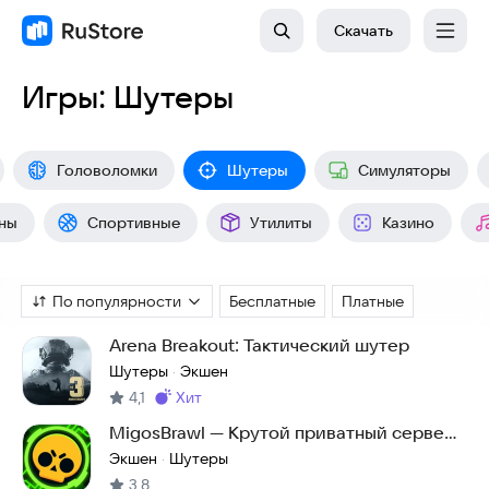
Скачать
Игры: Шутеры
Головоломки
Шутеры
Симуляторы
ны
Спортивные
Утилиты
Казино
По популярности
Бесплатные
Платные
Arena Breakout: Тактический шутер
Шутеры
Экшен
·
4,1
хит
Метка
:
MigosBrawl — Крутой приватный сервер
Brawl Stars
Экшен
Шутеры
·
3,8