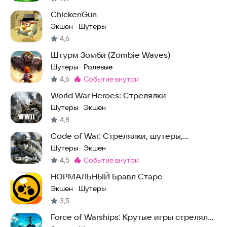
ChickenGun
Экшен
Шутеры
·
4,6
Штурм Зомби (Zombie Waves)
Шутеры
Ролевые
·
4,6
событие внутри
Метка
:
World War Heroes: Стрелялки
Шутеры
Экшен
·
4,8
Code of War: Стрелялки, шутеры,
войнушки по сети
Шутеры
Экшен
·
4,5
событие внутри
Метка
:
НОРМАЛЬНЫЙ Бравл Старс
Экшен
Шутеры
·
3,5
Force of Warships: Крутые игры стрелялки