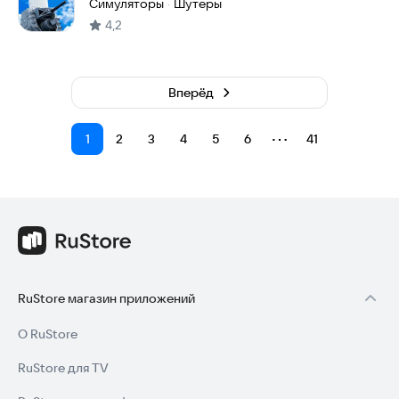
Симуляторы
Шутеры
·
4,2
Вперёд
⋯
1
2
3
4
5
6
41
RuStore магазин приложений
О RuStore
RuStore для TV