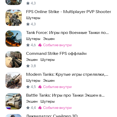
4,3
FPS Online Strike - Multiplayer PVP Shooter
Шутеры
4,3
Tank Force: Игры про Военные Танки по
сети MMO
Шутеры
Экшен
·
4,6
событие внутри
Метка
:
Command Strike FPS оффлайн
Экшен
Шутеры
·
3,8
Modern Tanks: Крутые игры стрелялки,
онлайн танки!
Шутеры
Экшен
·
4,5
событие внутри
Метка
:
Battle Tanks: Игры про Танки Экшен в
Реальном Мире
Экшен
Шутеры
·
4,4
событие внутри
Метка
:
Ликвидатор: Снайпер 3D