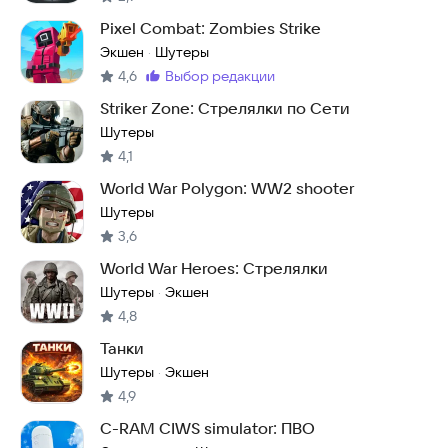
Pixel Combat: Zombies Strike
Экшен
Шутеры
·
4,6
выбор редакции
Метка
:
Striker Zone: Стрелялки по Сети
Шутеры
4,1
World War Polygon: WW2 shooter
Шутеры
3,6
World War Heroes: Стрелялки
Шутеры
Экшен
·
4,8
Танки
Шутеры
Экшен
·
4,9
C-RAM CIWS simulator: ПВО