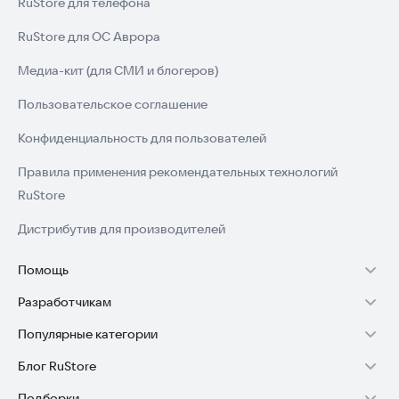
RuStore для телефона
RuStore для ОС Аврора
Медиа-кит (для СМИ и блогеров)
Пользовательское соглашение
Конфиденциальность для пользователей
Правила применения рекомендательных технологий
RuStore
Дистрибутив для производителей
Помощь
Разработчикам
Установка RuStore на TV
Популярные категории
Зарабатывать с RuStore
Установка RuStore на телефон
Блог RuStore
Игры для Android
Стать разработчиком
Установка RuStore в машину
Подборки