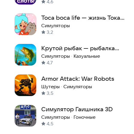
4,6
Toca boca life — жизнь Тока
Бока
Симуляторы
3,2
Крутой рыбак — рыбалка
офлайн
Симуляторы
·
Казуальные
4,7
Armor Attack: War Robots
Шутеры
·
Симуляторы
3,5
Симулятор Гаишника 3D
Симуляторы
·
Гоночные
4,5