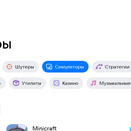
ры
Шутеры
Симуляторы
Стратегии
е
Утилиты
Казино
Музыкальные
Minicraft