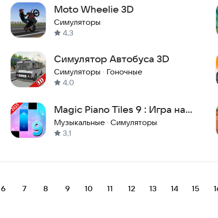
Moto Wheelie 3D
Симуляторы
4,3
Симулятор Автобуса 3D
Симуляторы
·
Гоночные
4,0
Magic Piano Tiles 9 : Игра на
пианино
Музыкальные
·
Симуляторы
3,1
6
7
8
9
10
11
12
13
14
15
1