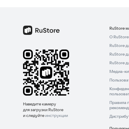
RuStore 
О RuStore
RuStore д
RuStore д
RuStore 
Медиа-кит
Пользова
Конфиден
пользова
Правила 
Наведите камеру
рекоменд
для загрузки RuStore
и следуйте
инструкции
Дистрибу
Популярн