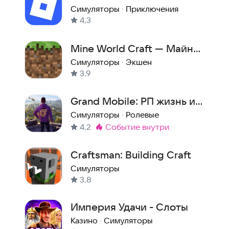
Симуляторы
·
Приключения
4,3
Mine World Craft — Майн
Ворлд Крафт
Симуляторы
·
Экшен
3,9
Grand Mobile: РП жизнь и
гонки онлайн
Симуляторы
·
Ролевые
4,2
событие внутри
Метка
:
Craftsman: Building Craft
Симуляторы
3,8
Империя Удачи - Слоты
Казино
·
Симуляторы