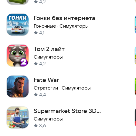
4,2
Гонки без интернета
Гоночные
·
Симуляторы
4,1
Том 2 лайт
Симуляторы
4,2
Fate War
Стратегии
·
Симуляторы
4,4
Supermarket Store 3D
Simulator
Симуляторы
3,6