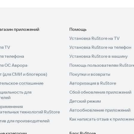
магазин приложений
Помощь
Установка RuStore на TV
ля TV
Установка RuStore на телефон
ля телефона
Установка RuStore в машину
для ОС Аврора
Помощь пользователям RuStor
 (для СМИ и блогеров)
Покупки и возвраты
тельское соглашение
Авторизация в RuStore
циальность для
Сбой обновления приложений
телей
Детский режим
применения
Автообновление приложений
ательных технологий RuStore
Как написать отзыв к приложе
тив для производителей
ые категории
Блог RuStore