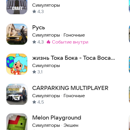
Симуляторы
4,3
Русь
Симуляторы
·
Гоночные
4,3
событие внутри
Метка
:
жизнь Тока Бока - Toca Boca
Life
Симуляторы
3,1
CARPARKING MULTIPLAYER
Симуляторы
·
Гоночные
4,5
Melon Playground
Симуляторы
·
Экшен