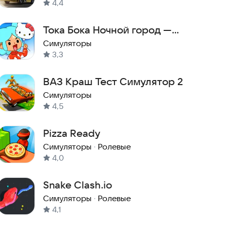
4,4
Тока Бока Ночной город —
Toca Boca Night City
Симуляторы
3,3
ВАЗ Краш Тест Симулятор 2
Симуляторы
4,5
Pizza Ready
Симуляторы
·
Ролевые
4,0
Snake Clash.io
Симуляторы
·
Ролевые
4,1