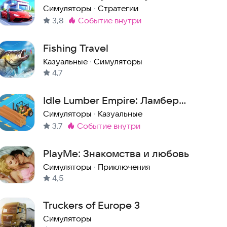
Симуляторы
·
Стратегии
3,8
событие внутри
Метка
:
Fishing Travel
Казуальные
·
Симуляторы
4,7
Idle Lumber Empire: Ламбер
Симулятор
Симуляторы
·
Казуальные
3,7
событие внутри
Метка
:
PlayMe: Знакомства и любовь
Симуляторы
·
Приключения
4,5
Truckers of Europe 3
Симуляторы