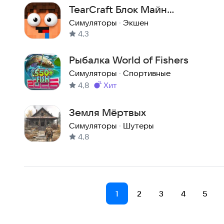
TearCraft Блок Майн
Песочница — Разрушение и
Симуляторы
·
Экшен
4,3
Крафт
Рыбалка World of Fishers
Симуляторы
·
Спортивные
4,8
хит
Метка
:
Земля Мёртвых
Симуляторы
·
Шутеры
4,8
1
2
3
4
5