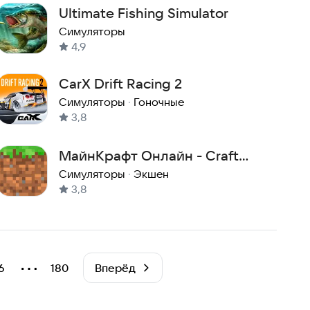
Ultimate Fishing Simulator
Симуляторы
4,9
CarX Drift Racing 2
Симуляторы
·
Гоночные
3,8
МайнКрафт Онлайн - Craft
Build Online
Симуляторы
·
Экшен
3,8
⋯
6
180
Вперёд