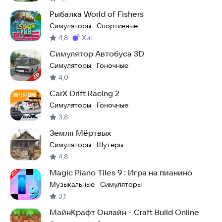
Рыбалка World of Fishers
Симуляторы
Спортивные
·
4,8
хит
Метка
:
Симулятор Автобуса 3D
Симуляторы
Гоночные
·
4,0
CarX Drift Racing 2
Симуляторы
Гоночные
·
3,8
Земля Мёртвых
Симуляторы
Шутеры
·
4,8
Magic Piano Tiles 9 : Игра на пианино
Музыкальные
Симуляторы
·
3,1
МайнКрафт Онлайн - Craft Build Online