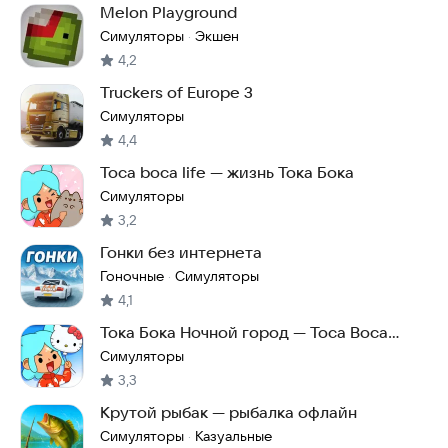
Melon Playground
Симуляторы
Экшен
·
4,2
Truckers of Europe 3
Симуляторы
4,4
Toca boca life — жизнь Тока Бока
Симуляторы
3,2
Гонки без интернета
Гоночные
Симуляторы
·
4,1
Тока Бока Ночной город — Toca Boca
Night City
Симуляторы
3,3
Крутой рыбак — рыбалка офлайн
Симуляторы
Казуальные
·