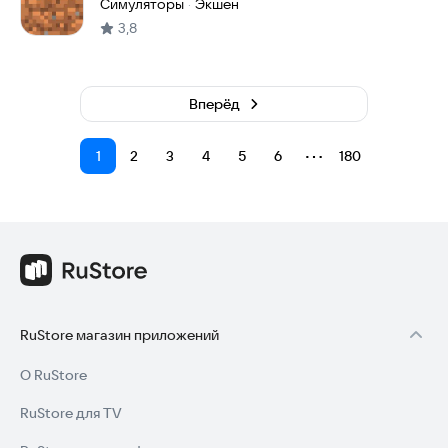
Симуляторы
Экшен
·
3,8
Вперёд
⋯
1
2
3
4
5
6
180
RuStore магазин приложений
О RuStore
RuStore для TV