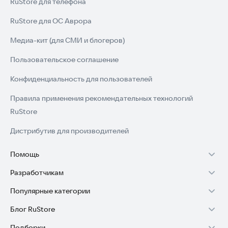
RuStore для телефона
RuStore для ОС Аврора
Медиа-кит (для СМИ и блогеров)
Пользовательское соглашение
Конфиденциальность для пользователей
Правила применения рекомендательных технологий
RuStore
Дистрибутив для производителей
Помощь
Разработчикам
Установка RuStore на TV
Популярные категории
Зарабатывать с RuStore
Установка RuStore на телефон
Блог RuStore
Игры для Android
Стать разработчиком
Установка RuStore в машину
Подборки