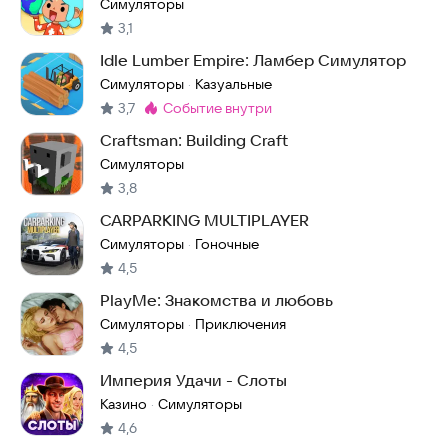
Симуляторы
3,1
Idle Lumber Empire: Ламбер Симулятор
Симуляторы
Казуальные
·
3,7
событие внутри
Метка
:
Craftsman: Building Craft
Симуляторы
3,8
CARPARKING MULTIPLAYER
Симуляторы
Гоночные
·
4,5
PlayMe: Знакомства и любовь
Симуляторы
Приключения
·
4,5
Империя Удачи - Слоты
Казино
Симуляторы
·
4,6