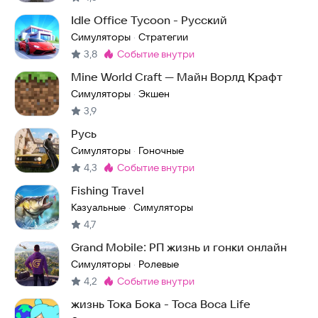
Idle Office Tycoon - Русский
Симуляторы
Стратегии
·
3,8
событие внутри
Метка
:
Mine World Craft — Майн Ворлд Крафт
Симуляторы
Экшен
·
3,9
Русь
Симуляторы
Гоночные
·
4,3
событие внутри
Метка
:
Fishing Travel
Казуальные
Симуляторы
·
4,7
Grand Mobile: РП жизнь и гонки онлайн
Симуляторы
Ролевые
·
4,2
событие внутри
Метка
:
жизнь Тока Бока - Toca Boca Life