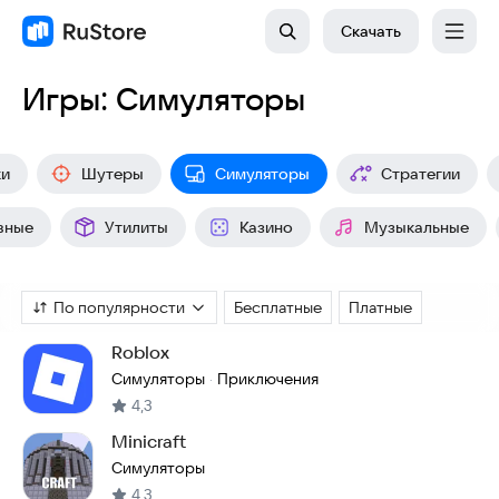
Скачать
Игры: Симуляторы
ки
Шутеры
Симуляторы
Стратегии
вные
Утилиты
Казино
Музыкальные
По популярности
Бесплатные
Платные
Roblox
Симуляторы
Приключения
·
4,3
Minicraft
Симуляторы
4,3