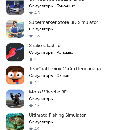
Симуляторы
Гоночные
·
4,5
Supermarket Store 3D Simulator
Симуляторы
3,6
Snake Clash.io
Симуляторы
Ролевые
·
4,1
TearCraft Блок Майн Песочница —
Разрушение и Крафт
Симуляторы
Экшен
·
4,4
Moto Wheelie 3D
Симуляторы
4,3
Ultimate Fishing Simulator
Симуляторы
4,9