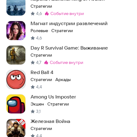
Стратегии
4,6
событие внутри
Метка
:
Mагнат индустрии развлечений
Ролевые
Стратегии
·
4,6
Day R Survival Game: Выживание
Стратегии
4,7
событие внутри
Метка
:
Red Ball 4
Стратегии
Аркады
·
4,4
Among Us Imposter
Экшен
Стратегии
·
3,1
Железная Война
Стратегии
4,4