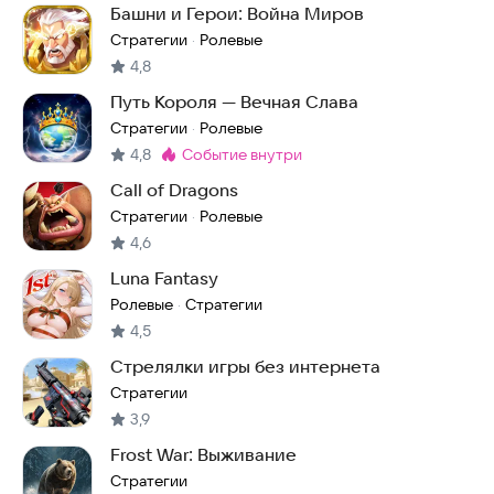
Башни и Герои: Война Миров
Стратегии
Ролевые
·
4,8
Путь Короля — Вечная Слава
Стратегии
Ролевые
·
4,8
событие внутри
Метка
:
Call of Dragons
Стратегии
Ролевые
·
4,6
Luna Fantasy
Ролевые
Стратегии
·
4,5
Стрелялки игры без интернета
Стратегии
3,9
Frost War: Выживание
Стратегии