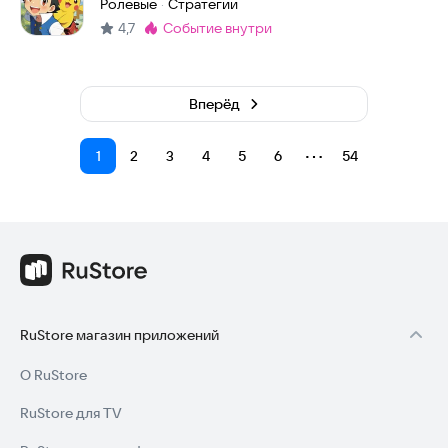
Ролевые
Стратегии
·
4,7
событие внутри
Метка
:
Вперёд
⋯
1
2
3
4
5
6
54
RuStore магазин приложений
О RuStore
RuStore для TV