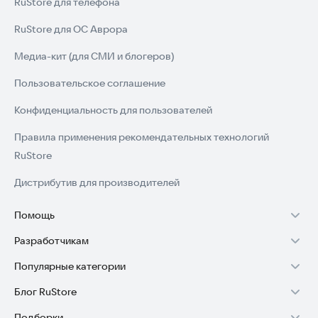
RuStore для телефона
RuStore для ОС Аврора
Медиа-кит (для СМИ и блогеров)
Пользовательское соглашение
Конфиденциальность для пользователей
Правила применения рекомендательных технологий
RuStore
Дистрибутив для производителей
Помощь
Разработчикам
Установка RuStore на TV
Популярные категории
Зарабатывать с RuStore
Установка RuStore на телефон
Блог RuStore
Игры для Android
Стать разработчиком
Установка RuStore в машину
Подборки