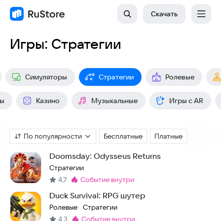
Скачать
Игры: Стратегии
Симуляторы
Стратегии
Ролевые
ты
Казино
Музыкальные
Игры с AR
По популярности
Бесплатные
Платные
Doomsday: Odysseus Returns
Стратегии
4,7
событие внутри
Метка
:
Duck Survival: RPG шутер
Ролевые
Стратегии
·
4,3
событие внутри