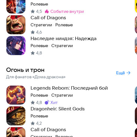
Ролевые
4,5
событие внутри
Метка
:
Call of Dragons
Стратегии
Ролевые
·
4,6
Наследие ниндзя: Надежда
Ролевые
Стратегии
·
4,8
Огонь и трон
Ещё
Для фанатов «Дома дракона»
Legends Reborn: Последний бой
Ролевые
Стратегии
·
4,8
хит
Метка
:
Dragonheir: Silent Gods
Ролевые
4,2
Call of Dragons
Стратегии
Ролевые
·