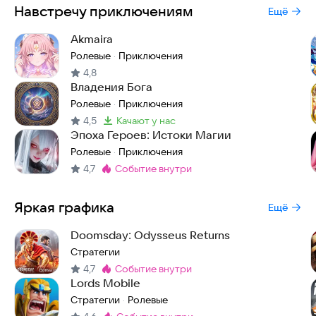
Навстречу приключениям
Ещё
Akmaira
Ролевые
Приключения
·
4,8
Владения Бога
Ролевые
Приключения
·
4,5
качают у нас
Метка
:
Эпоха Героев: Истоки Магии
Ролевые
Приключения
·
4,7
событие внутри
Метка
:
Яркая графика
Ещё
Doomsday: Odysseus Returns
Стратегии
4,7
событие внутри
Метка
:
Lords Mobile
Стратегии
Ролевые
·