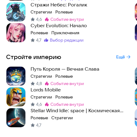
Метка
:
Стражи Небес: Рогалик
Стратегии
Ролевые
·
4,6
событие внутри
Метка
:
Cyber Evolution: Начало
Ролевые
Приключения
·
4,7
выбор редакции
Метка
:
Стройте империю
Ещё
Путь Короля — Вечная Слава
Стратегии
Ролевые
·
4,8
событие внутри
Метка
:
Lords Mobile
Стратегии
Ролевые
·
4,6
событие внутри
Метка
:
Stellar Wind Idle: space | Космическая
стратегия
Ролевые
Стратегии
·
4,7