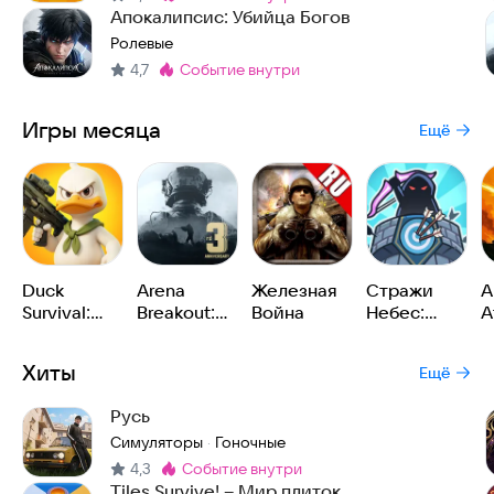
Метка
:
Апокалипсис: Убийца Богов
Ролевые
4,7
событие внутри
Метка
:
Игры месяца
Ещё
Duck
Arena
Железная
Стражи
A
Survival:
Breakout:
Война
Небес:
A
RPG шутер
Тактический
Рогалик
R
шутер
Хиты
Ещё
Русь
Симуляторы
Гоночные
·
4,3
событие внутри
Метка
:
Tiles Survive! – Мир плиток