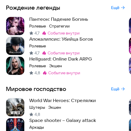
Рождение легенды
Ещё
Пантеон: Падение Богинь
Ролевые
Стратегии
·
4,7
событие внутри
Метка
:
Апокалипсис: Убийца Богов
Ролевые
4,7
событие внутри
Метка
:
Hellguard: Online Dark ARPG
Ролевые
Экшен
·
4,8
событие внутри
Метка
:
Мировое господство
Ещё
World War Heroes: Стрелялки
Шутеры
Экшен
·
4,8
Space shooter – Galaxy attack
Аркады