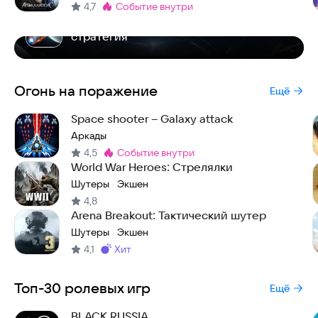
4,7
событие внутри
Метка
:
Stellar Wind Idle: space | Космическая
стратегия
Огонь на поражение
Ещё
Space shooter – Galaxy attack
Аркады
4,5
событие внутри
Метка
:
World War Heroes: Стрелялки
Шутеры
Экшен
·
4,8
Arena Breakout: Тактический шутер
Шутеры
Экшен
·
4,1
хит
Метка
:
Топ-30 ролевых игр
Ещё
BLACK RUSSIA