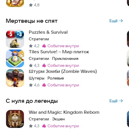
4,8
Мертвецы не спят
Ещё
Puzzles & Survival
Стратегии
4,2
событие внутри
Метка
:
Tiles Survive! – Мир плиток
Стратегии
Приключения
·
4,3
событие внутри
Метка
:
Штурм Зомби (Zombie Waves)
Шутеры
Ролевые
·
4,6
событие внутри
Метка
:
С нуля до легенды
Ещё
War and Magic: Kingdom Reborn
Стратегии
Экшен
·
4,3
событие внутри
Метка
: