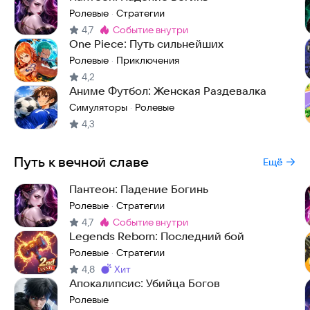
Ролевые
Стратегии
·
4,7
событие внутри
Метка
:
One Piece: Путь сильнейших
Ролевые
Приключения
·
4,2
Аниме Футбол: Женская Раздевалка
Симуляторы
Ролевые
·
4,3
Путь к вечной славе
Ещё
Пантеон: Падение Богинь
Ролевые
Стратегии
·
4,7
событие внутри
Метка
:
Legends Reborn: Последний бой
Ролевые
Стратегии
·
4,8
хит
Метка
:
Апокалипсис: Убийца Богов
Ролевые