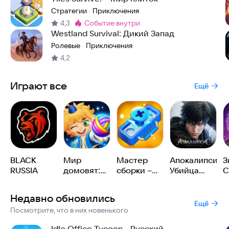
Стратегии
Приключения
·
4,3
событие внутри
Метка
:
Westland Survival: Дикий Запад
Ролевые
Приключения
·
4,2
Играют все
Ещё
BLACK
Мир
Мастер
Апокалипсис:
З
RUSSIA
домовят:
сборки –
Убийца
С
три в ряд
На пределе
Богов
В
Недавно обновились
Ещё
Посмотрите, что в них новенького
Idle Office Tycoon - Русский