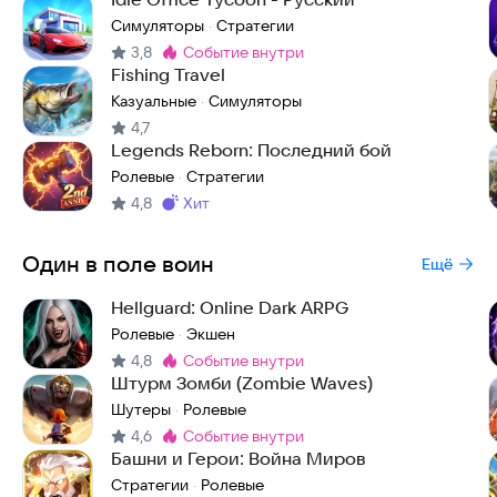
Симуляторы
Стратегии
·
3,8
событие внутри
Метка
:
Fishing Travel
Казуальные
Симуляторы
·
4,7
Legends Reborn: Последний бой
Ролевые
Стратегии
·
4,8
хит
Метка
:
Один в поле воин
Ещё
Hellguard: Online Dark ARPG
Ролевые
Экшен
·
4,8
событие внутри
Метка
:
Штурм Зомби (Zombie Waves)
Шутеры
Ролевые
·
4,6
событие внутри
Метка
:
Башни и Герои: Война Миров
Стратегии
Ролевые
·