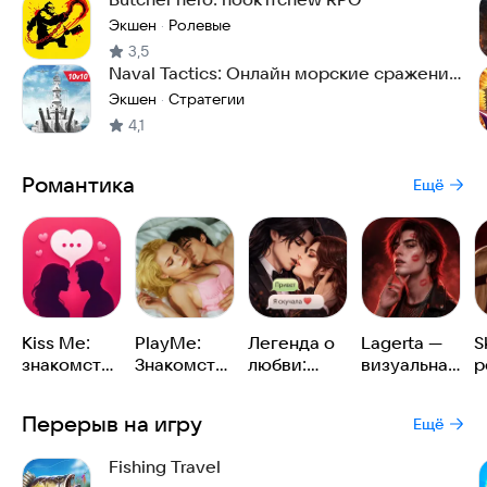
Экшен
Ролевые
·
3,5
Naval Tactics: Онлайн морские сражения
10 на 10
Экшен
Стратегии
·
4,1
Романтика
Ещё
Kiss Me:
PlayMe:
Легенда о
Lagerta —
S
знакомства
Знакомства
любви:
визуальная
р
и общение,
и любовь
новеллы с
новелла
н
бутылочка
живыми
1
Перерыв на игру
Ещё
и чат
персонажами
Fishing Travel