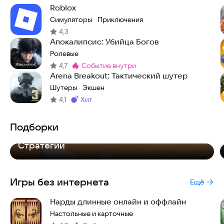
Roblox
Симуляторы
Приключения
·
4,3
Апокалипсис: Убийца Богов
Ролевые
4,7
событие внутри
Метка
:
Arena Breakout: Тактический шутер
Шутеры
Экшен
·
4,1
хит
Метка
:
Подборки
Топ-7
Стратегий
Игры без интернета
Ещё
Нарды длинные онлайн и оффлайн
Настольные и карточные