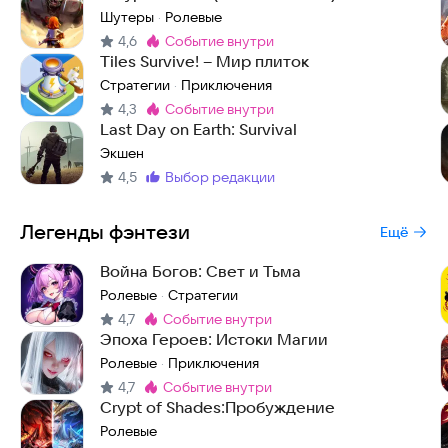
Шутеры
Ролевые
·
4,6
событие внутри
Метка
:
Tiles Survive! – Мир плиток
Стратегии
Приключения
·
4,3
событие внутри
Метка
:
Last Day on Earth: Survival
Экшен
4,5
выбор редакции
Метка
:
Легенды фэнтези
Ещё
Война Богов: Свет и Тьма
Ролевые
Стратегии
·
4,7
событие внутри
Метка
:
Эпоха Героев: Истоки Магии
Ролевые
Приключения
·
4,7
событие внутри
Метка
:
Crypt of Shades:Пробуждение
Ролевые