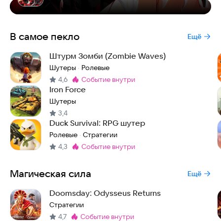
В самое пекло
Ещё
Штурм Зомби (Zombie Waves)
Шутеры
Ролевые
·
4,6
событие внутри
Метка
:
Iron Force
Шутеры
3,4
Duck Survival: RPG шутер
Ролевые
Стратегии
·
4,3
событие внутри
Метка
:
Магическая сила
Ещё
Doomsday: Odysseus Returns
Стратегии
4,7
событие внутри
Метка
: