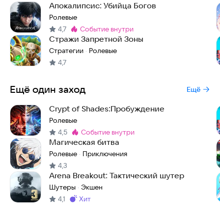
Апокалипсис: Убийца Богов
Ролевые
4,7
событие внутри
Метка
:
Стражи Запретной Зоны
Стратегии
Ролевые
·
4,7
Ещё один заход
Ещё
Crypt of Shades:Пробуждение
Ролевые
4,5
событие внутри
Метка
:
Магическая битва
Ролевые
Приключения
·
4,3
Arena Breakout: Тактический шутер
Шутеры
Экшен
·
4,1
хит
Метка
: