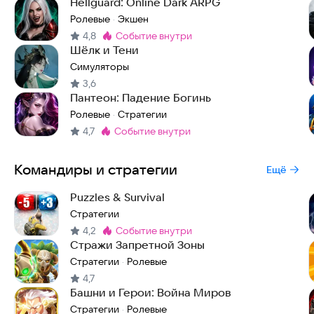
Hellguard: Online Dark ARPG
Ролевые
Экшен
·
4,8
событие внутри
Метка
:
Шёлк и Тени
Симуляторы
3,6
Пантеон: Падение Богинь
Ролевые
Стратегии
·
4,7
событие внутри
Метка
:
Командиры и стратегии
Ещё
Puzzles & Survival
Стратегии
4,2
событие внутри
Метка
:
Стражи Запретной Зоны
Стратегии
Ролевые
·
4,7
Башни и Герои: Война Миров
Стратегии
Ролевые
·