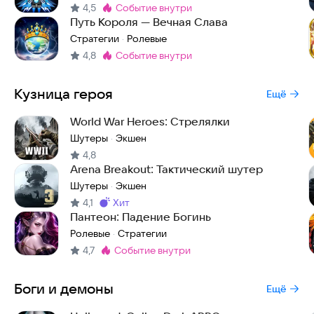
4,5
событие внутри
Метка
:
Путь Короля — Вечная Слава
Стратегии
Ролевые
·
4,8
событие внутри
Метка
:
Кузница героя
Ещё
World War Heroes: Стрелялки
Шутеры
Экшен
·
4,8
Arena Breakout: Тактический шутер
Шутеры
Экшен
·
4,1
хит
Метка
:
Пантеон: Падение Богинь
Ролевые
Стратегии
·
4,7
событие внутри
Метка
:
Боги и демоны
Ещё