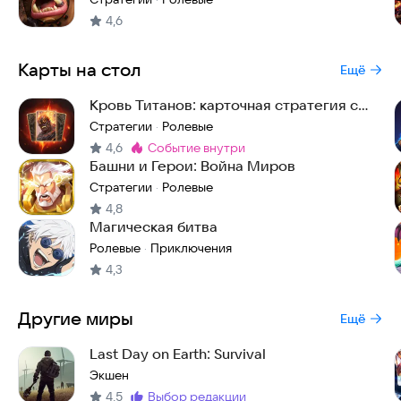
4,6
Карты на стол
Ещё
Кровь Титанов: карточная стратегия с
PvP и PvE
Стратегии
Ролевые
·
4,6
событие внутри
Метка
:
Башни и Герои: Война Миров
Стратегии
Ролевые
·
4,8
Магическая битва
Ролевые
Приключения
·
4,3
Другие миры
Ещё
Last Day on Earth: Survival
Экшен
4,5
выбор редакции