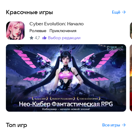
Красочные игры
Ещё
Cyber Evolution: Начало
Ролевые
Приключения
·
4,7
выбор редакции
Метка
:
Топ игр
Все игры