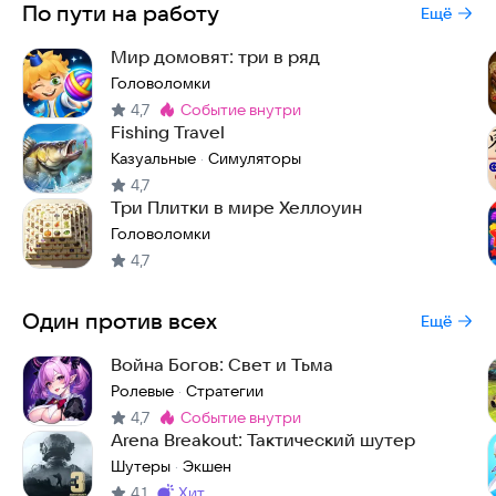
По пути на работу
Ещё
Мир домовят: три в ряд
Головоломки
4,7
событие внутри
Метка
:
Fishing Travel
Казуальные
Симуляторы
·
4,7
Три Плитки в мире Хеллоуин
Головоломки
4,7
Один против всех
Ещё
Война Богов: Свет и Тьма
Ролевые
Стратегии
·
4,7
событие внутри
Метка
:
Arena Breakout: Тактический шутер
Шутеры
Экшен
·
4,1
хит