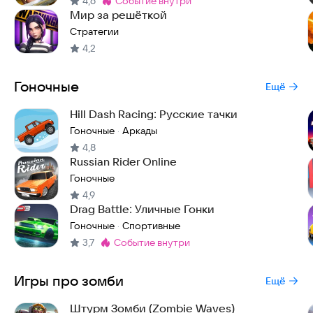
4,6
событие внутри
Метка
:
Мир за решёткой
Стратегии
4,2
Гоночные
Ещё
Hill Dash Racing: Русские тачки
Гоночные
Аркады
·
4,8
Russian Rider Online
Гоночные
4,9
Drag Battle: Уличные Гонки
Гоночные
Спортивные
·
3,7
событие внутри
Метка
:
Игры про зомби
Ещё
Штурм Зомби (Zombie Waves)