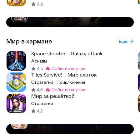
4,8
Motto Immortal
Мир в кармане
Ещё
Space shooter – Galaxy attack
Аркады
4,5
событие внутри
Метка
:
Tiles Survive! – Мир плиток
Стратегии
Приключения
·
4,3
событие внутри
Метка
:
Мир за решёткой
Стратегии
4,2
Luna Fantasy