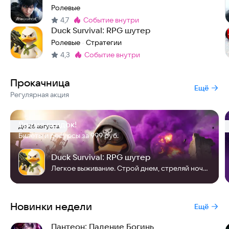
Ролевые
4,7
событие внутри
Метка
:
Duck Survival: RPG шутер
Ролевые
Стратегии
·
4,3
событие внутри
Метка
:
Прокачница
Ещё
Регулярная акция
Время скидок!
До 26 августа
Билеты и ресурсы за 999 руб.
Duck Survival: RPG шутер
Легкое выживание. Строй днем, стреляй ночью! Duck vs. Zombies начинается!
Новинки недели
Ещё
Пантеон: Падение Богинь