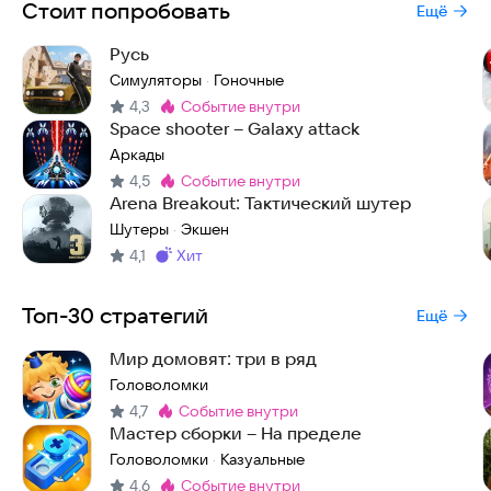
Стоит попробовать
Ещё
Русь
Симуляторы
Гоночные
·
4,3
событие внутри
Метка
:
Space shooter – Galaxy attack
Аркады
4,5
событие внутри
Метка
:
Arena Breakout: Тактический шутер
Шутеры
Экшен
·
4,1
хит
Метка
:
Топ-30 стратегий
Ещё
Мир домовят: три в ряд
Головоломки
4,7
событие внутри
Метка
:
Мастер сборки – На пределе
Головоломки
Казуальные
·
4,6
событие внутри