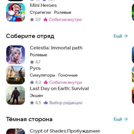
Метка
:
Mini Heroes
Стратегии
Ролевые
·
3,9
событие внутри
Метка
:
Соберите отряд
Ещё
Celestia: Immortal path
Ролевые
4,7
Русь
Симуляторы
Гоночные
·
4,3
событие внутри
Метка
:
Last Day on Earth: Survival
Экшен
4,5
выбор редакции
Метка
:
Тёмная сторона
Ещё
Crypt of Shades:Пробуждение