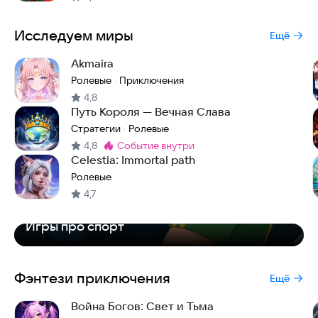
Исследуем миры
Ещё
Akmaira
Ролевые
Приключения
·
4,8
Путь Короля — Вечная Слава
Стратегии
Ролевые
·
4,8
событие внутри
Метка
:
Celestia: Immortal path
Ролевые
4,7
Игры про спорт
Фэнтези приключения
Ещё
Война Богов: Свет и Тьма