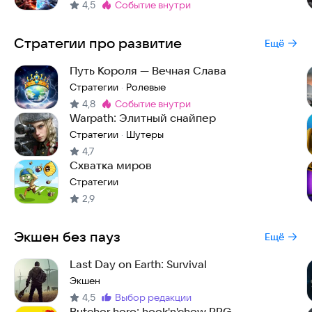
4,5
событие внутри
Метка
:
Стратегии про развитие
Ещё
Путь Короля — Вечная Слава
Стратегии
Ролевые
·
4,8
событие внутри
Метка
:
Warpath: Элитный снайпер
Стратегии
Шутеры
·
4,7
Схватка миров
Стратегии
2,9
Экшен без пауз
Ещё
Last Day on Earth: Survival
Экшен
4,5
выбор редакции
Метка
:
Butcher hero: hook'n'chew RPG