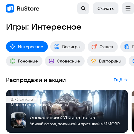
Скачать
Игры: Интересное
Интересное
Все игры
Экшен
Гоночные
Словесные
Викторины
Распродажи и акции
Ещё
Празднование
До 9 августа
Много бонусов каждый день!
Апокалипсис: Убийца Богов
Убивай богов, подчиняй и призывай в MMORPG!