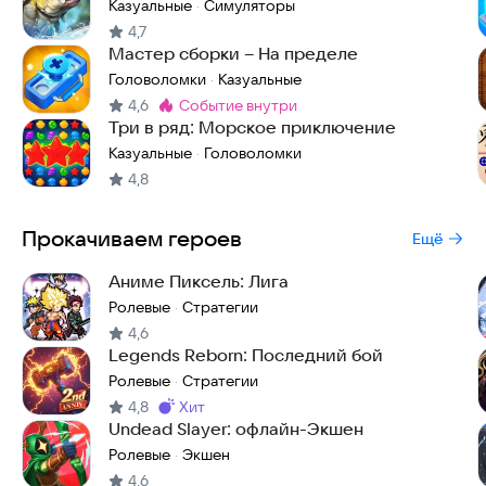
Казуальные
Симуляторы
·
4,7
Мастер сборки – На пределе
Головоломки
Казуальные
·
4,6
событие внутри
Метка
:
Три в ряд: Морское приключение
Казуальные
Головоломки
·
4,8
Прокачиваем героев
Ещё
Аниме Пиксель: Лига
Ролевые
Стратегии
·
4,6
Legends Reborn: Последний бой
Ролевые
Стратегии
·
4,8
хит
Метка
:
Undead Slayer: офлайн-Экшен
Ролевые
Экшен
·
4,6