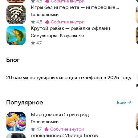
4,5
событие внутри
Метка
:
Игры без интернета — интересные
головоломки офлайн
Головоломки
4,5
событие внутри
Метка
:
Крутой рыбак — рыбалка офлайн
Симуляторы
Казуальные
·
4,7
Блог
20 самых популярных игр для телефона в 2025 году
Популярное
Ещё
Мир домовят: три в ряд
Головоломки
4,7
событие внутри
Метка
:
Апокалипсис: Убийца Богов