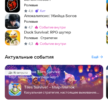
Ролевые
4,6
хит
Метка
:
Апокалипсис: Убийца Богов
Ролевые
4,7
событие внутри
Метка
:
Duck Survival: RPG шутер
Ролевые
Стратегии
·
4,3
событие внутри
Метка
:
Актуальные события
Ещё
1-я годовщина Tiles Survive
До 10 августа
Торт, праздник и награды ждут!
Tiles Survive! – Мир плиток
Казуальная стратегия, настоящее выживание. Проложи путь к победе!