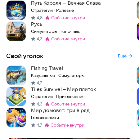
Путь Короля — Вечная Слава
Стратегии
Ролевые
·
4,8
событие внутри
Метка
:
Русь
Симуляторы
Гоночные
·
4,3
событие внутри
Метка
:
Свой уголок
Ещё
Fishing Travel
Казуальные
Симуляторы
·
4,7
Tiles Survive! – Мир плиток
Стратегии
Приключения
·
4,3
событие внутри
Метка
:
Мир домовят: три в ряд
Головоломки
4,7
событие внутри
Метка
:
One Piece | Ван Пис Война Пиратов