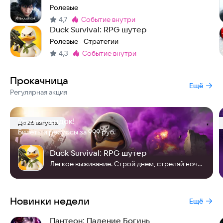
Ролевые
4,7
событие внутри
Метка
:
Duck Survival: RPG шутер
Ролевые
Стратегии
·
4,3
событие внутри
Метка
:
Прокачница
Ещё
Регулярная акция
Время скидок!
До 26 августа
Билеты и ресурсы за 999 руб.
Duck Survival: RPG шутер
Легкое выживание. Строй днем, стреляй ночью! Duck vs. Zombies начинается!
Новинки недели
Ещё
Пантеон: Падение Богинь