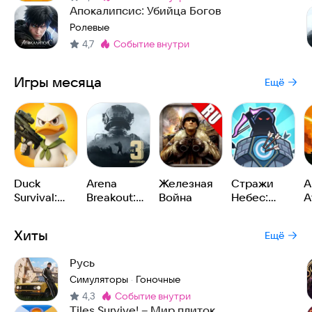
Метка
:
Апокалипсис: Убийца Богов
Ролевые
4,7
событие внутри
Метка
:
Игры месяца
Ещё
Duck
Arena
Железная
Стражи
A
Survival:
Breakout:
Война
Небес:
A
RPG шутер
Тактический
Рогалик
R
шутер
Хиты
Ещё
Русь
Симуляторы
Гоночные
·
4,3
событие внутри
Метка
:
Tiles Survive! – Мир плиток