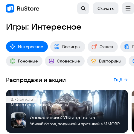
Скачать
Игры: Интересное
Интересное
Все игры
Экшен
Гоночные
Словесные
Викторины
Распродажи и акции
Ещё
Празднование
До 9 августа
Много бонусов каждый день!
Апокалипсис: Убийца Богов
Убивай богов, подчиняй и призывай в MMORPG!