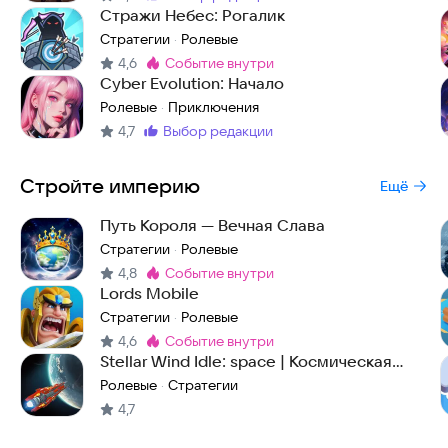
Метка
:
Стражи Небес: Рогалик
Стратегии
Ролевые
·
4,6
событие внутри
Метка
:
Cyber Evolution: Начало
Ролевые
Приключения
·
4,7
выбор редакции
Метка
:
Стройте империю
Ещё
Путь Короля — Вечная Слава
Стратегии
Ролевые
·
4,8
событие внутри
Метка
:
Lords Mobile
Стратегии
Ролевые
·
4,6
событие внутри
Метка
:
Stellar Wind Idle: space | Космическая
стратегия
Ролевые
Стратегии
·
4,7