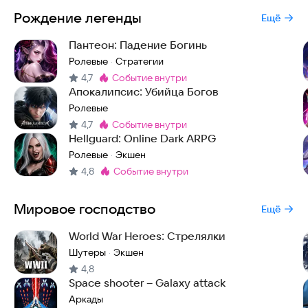
Рождение легенды
Ещё
Пантеон: Падение Богинь
Ролевые
Стратегии
·
4,7
событие внутри
Метка
:
Апокалипсис: Убийца Богов
Ролевые
4,7
событие внутри
Метка
:
Hellguard: Online Dark ARPG
Ролевые
Экшен
·
4,8
событие внутри
Метка
:
Мировое господство
Ещё
World War Heroes: Стрелялки
Шутеры
Экшен
·
4,8
Space shooter – Galaxy attack
Аркады