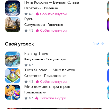
Путь Короля — Вечная Слава
Стратегии
Ролевые
·
4,8
событие внутри
Метка
:
Русь
Симуляторы
Гоночные
·
4,3
событие внутри
Метка
:
Свой уголок
Ещё
Fishing Travel
Казуальные
Симуляторы
·
4,7
Tiles Survive! – Мир плиток
Стратегии
Приключения
·
4,3
событие внутри
Метка
:
Мир домовят: три в ряд
Головоломки
4,7
событие внутри
Метка
:
One Piece | Ван Пис Война Пиратов