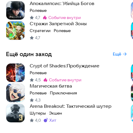
Апокалипсис: Убийца Богов
Ролевые
4,7
событие внутри
Метка
:
Стражи Запретной Зоны
Стратегии
Ролевые
·
4,7
Ещё один заход
Ещё
Crypt of Shades:Пробуждение
Ролевые
4,5
событие внутри
Метка
:
Магическая битва
Ролевые
Приключения
·
4,3
Arena Breakout: Тактический шутер
Шутеры
Экшен
·
4,0
хит
Метка
: