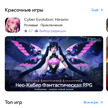
Красочные игры
Ещё
Cyber Evolution: Начало
Ролевые
Приключения
·
4,7
выбор редакции
Метка
:
Топ игр
Все игры