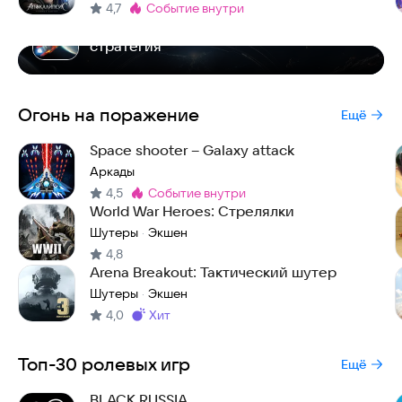
4,7
событие внутри
Метка
:
Stellar Wind Idle: space | Космическая
стратегия
Огонь на поражение
Ещё
Space shooter – Galaxy attack
Аркады
4,5
событие внутри
Метка
:
World War Heroes: Стрелялки
Шутеры
Экшен
·
4,8
Arena Breakout: Тактический шутер
Шутеры
Экшен
·
4,0
хит
Метка
:
Топ-30 ролевых игр
Ещё
BLACK RUSSIA