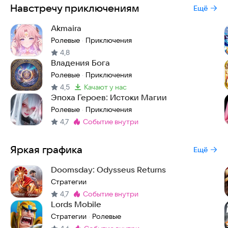
Навстречу приключениям
Ещё
Akmaira
Ролевые
Приключения
·
4,8
Владения Бога
Ролевые
Приключения
·
4,5
качают у нас
Метка
:
Эпоха Героев: Истоки Магии
Ролевые
Приключения
·
4,7
событие внутри
Метка
:
Яркая графика
Ещё
Doomsday: Odysseus Returns
Стратегии
4,7
событие внутри
Метка
:
Lords Mobile
Стратегии
Ролевые
·