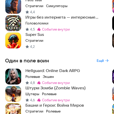
Стратегии
Симуляторы
·
4,4
Игры без интернета — интересные
головоломки офлайн
Головоломки
4,5
событие внутри
Метка
:
Super Sus
Стратегии
4,2
Один в поле воин
Ещё
Hellguard: Online Dark ARPG
Ролевые
Экшен
·
4,8
событие внутри
Метка
:
Штурм Зомби (Zombie Waves)
Шутеры
Ролевые
·
4,6
событие внутри
Метка
:
Башни и Герои: Война Миров
Стратегии
Ролевые
·