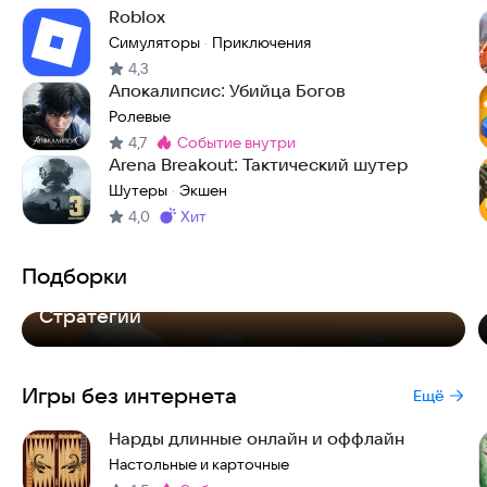
Roblox
Симуляторы
Приключения
·
4,3
Апокалипсис: Убийца Богов
Ролевые
4,7
событие внутри
Метка
:
Arena Breakout: Тактический шутер
Шутеры
Экшен
·
4,0
хит
Метка
:
Подборки
Топ-7
Стратегий
Игры без интернета
Ещё
Нарды длинные онлайн и оффлайн
Настольные и карточные