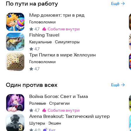
По пути на работу
Ещё
Мир домовят: три в ряд
Головоломки
4,7
событие внутри
Метка
:
Fishing Travel
Казуальные
Симуляторы
·
4,7
Три Плитки в мире Хеллоуин
Головоломки
4,7
Один против всех
Ещё
Война Богов: Свет и Тьма
Ролевые
Стратегии
·
4,7
событие внутри
Метка
:
Arena Breakout: Тактический шутер
Шутеры
Экшен
·
4,0
хит