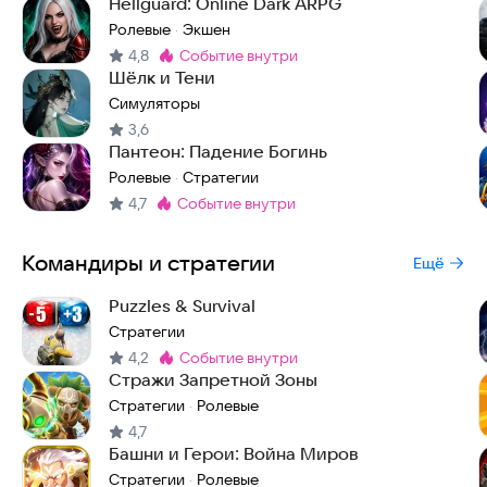
Hellguard: Online Dark ARPG
Ролевые
Экшен
·
4,8
событие внутри
Метка
:
Шёлк и Тени
Симуляторы
3,6
Пантеон: Падение Богинь
Ролевые
Стратегии
·
4,7
событие внутри
Метка
:
Командиры и стратегии
Ещё
Puzzles & Survival
Стратегии
4,2
событие внутри
Метка
:
Стражи Запретной Зоны
Стратегии
Ролевые
·
4,7
Башни и Герои: Война Миров
Стратегии
Ролевые
·