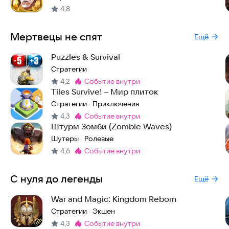
4,8
Мертвецы не спят
Ещё
Puzzles & Survival
Стратегии
4,2
событие внутри
Метка
:
Tiles Survive! – Мир плиток
Стратегии
Приключения
·
4,3
событие внутри
Метка
:
Штурм Зомби (Zombie Waves)
Шутеры
Ролевые
·
4,6
событие внутри
Метка
:
С нуля до легенды
Ещё
War and Magic: Kingdom Reborn
Стратегии
Экшен
·
4,3
событие внутри
Метка
: