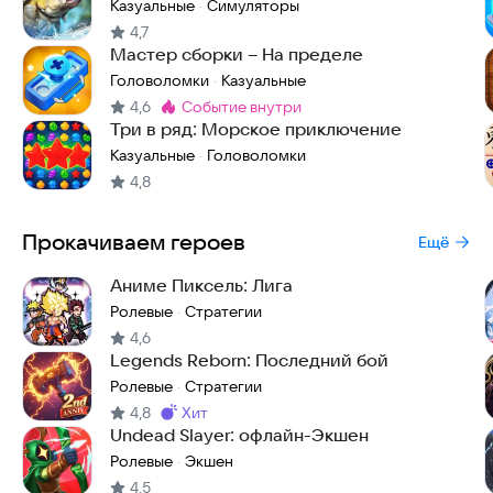
Казуальные
Симуляторы
·
4,7
Мастер сборки – На пределе
Головоломки
Казуальные
·
4,6
событие внутри
Метка
:
Три в ряд: Морское приключение
Казуальные
Головоломки
·
4,8
Прокачиваем героев
Ещё
Аниме Пиксель: Лига
Ролевые
Стратегии
·
4,6
Legends Reborn: Последний бой
Ролевые
Стратегии
·
4,8
хит
Метка
:
Undead Slayer: офлайн-Экшен
Ролевые
Экшен
·
4,5