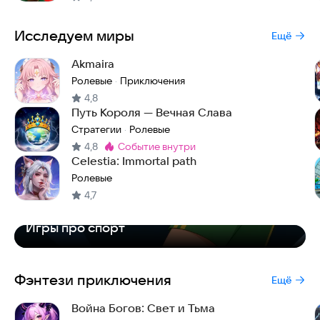
Исследуем миры
Ещё
Akmaira
Ролевые
Приключения
·
4,8
Путь Короля — Вечная Слава
Стратегии
Ролевые
·
4,8
событие внутри
Метка
:
Celestia: Immortal path
Ролевые
4,7
Игры про спорт
Фэнтези приключения
Ещё
Война Богов: Свет и Тьма