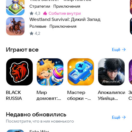
Стратегии
Приключения
·
4,3
событие внутри
Метка
:
Westland Survival: Дикий Запад
Ролевые
Приключения
·
4,2
Играют все
Ещё
BLACK
Мир
Мастер
Апокалипсис:
З
RUSSIA
домовят:
сборки –
Убийца
С
три в ряд
На пределе
Богов
В
Недавно обновились
Ещё
Посмотрите, что в них новенького
Fate War