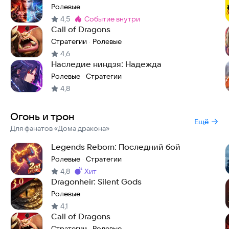
Ролевые
4,5
событие внутри
Метка
:
Call of Dragons
Стратегии
Ролевые
·
4,6
Наследие ниндзя: Надежда
Ролевые
Стратегии
·
4,8
Огонь и трон
Ещё
Для фанатов «Дома дракона»
Legends Reborn: Последний бой
Ролевые
Стратегии
·
4,8
хит
Метка
:
Dragonheir: Silent Gods
Ролевые
4,1
Call of Dragons
Стратегии
Ролевые
·