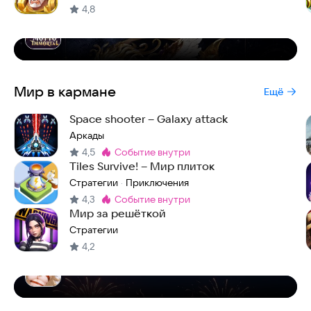
4,8
Motto Immortal
Мир в кармане
Ещё
Space shooter – Galaxy attack
Аркады
4,5
событие внутри
Метка
:
Tiles Survive! – Мир плиток
Стратегии
Приключения
·
4,3
событие внутри
Метка
:
Мир за решёткой
Стратегии
4,2
Luna Fantasy