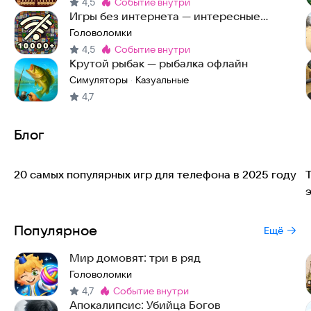
4,5
событие внутри
Метка
:
Игры без интернета — интересные
головоломки офлайн
Головоломки
4,5
событие внутри
Метка
:
Крутой рыбак — рыбалка офлайн
Симуляторы
Казуальные
·
4,7
Блог
20 самых популярных игр для телефона в 2025 году
Популярное
Ещё
Мир домовят: три в ряд
Головоломки
4,7
событие внутри
Метка
:
Апокалипсис: Убийца Богов