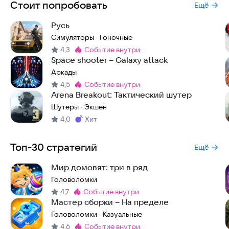
Стоит попробовать
Ещё
Русь
Симуляторы
Гоночные
·
4,3
событие внутри
Метка
:
Space shooter – Galaxy attack
Аркады
4,5
событие внутри
Метка
:
Arena Breakout: Тактический шутер
Шутеры
Экшен
·
4,0
хит
Метка
:
Топ-30 стратегий
Ещё
Мир домовят: три в ряд
Головоломки
4,7
событие внутри
Метка
:
Мастер сборки – На пределе
Головоломки
Казуальные
·
4,6
событие внутри