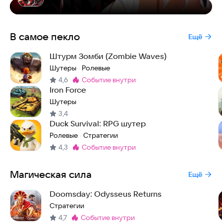
В самое пекло
Ещё
Штурм Зомби (Zombie Waves)
Шутеры
Ролевые
·
4,6
событие внутри
Метка
:
Iron Force
Шутеры
3,4
Duck Survival: RPG шутер
Ролевые
Стратегии
·
4,3
событие внутри
Метка
:
Магическая сила
Ещё
Doomsday: Odysseus Returns
Стратегии
4,7
событие внутри
Метка
: