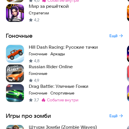
4,6
событие внутри
Метка
:
Мир за решёткой
Стратегии
4,2
Гоночные
Ещё
Hill Dash Racing: Русские тачки
Гоночные
Аркады
·
4,8
Russian Rider Online
Гоночные
4,9
Drag Battle: Уличные Гонки
Гоночные
Спортивные
·
3,7
событие внутри
Метка
:
Игры про зомби
Ещё
Штурм Зомби (Zombie Waves)