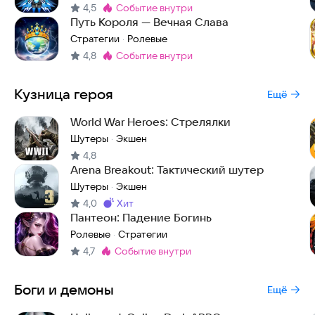
4,5
событие внутри
Метка
:
Путь Короля — Вечная Слава
Стратегии
Ролевые
·
4,8
событие внутри
Метка
:
Кузница героя
Ещё
World War Heroes: Стрелялки
Шутеры
Экшен
·
4,8
Arena Breakout: Тактический шутер
Шутеры
Экшен
·
4,0
хит
Метка
:
Пантеон: Падение Богинь
Ролевые
Стратегии
·
4,7
событие внутри
Метка
:
Боги и демоны
Ещё