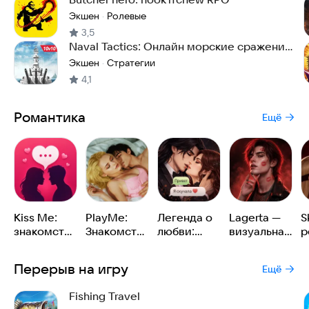
Экшен
Ролевые
·
3,5
Naval Tactics: Онлайн морские сражения
10 на 10
Экшен
Стратегии
·
4,1
Романтика
Ещё
Kiss Me:
PlayMe:
Легенда о
Lagerta —
S
знакомства
Знакомства
любви:
визуальная
р
и общение,
и любовь
новеллы с
новелла
н
бутылочка
живыми
1
Перерыв на игру
Ещё
и чат
персонажами
Fishing Travel