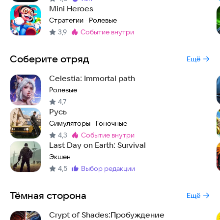
Метка
:
Mini Heroes
Стратегии
Ролевые
·
3,9
событие внутри
Метка
:
Соберите отряд
Ещё
Celestia: Immortal path
Ролевые
4,7
Русь
Симуляторы
Гоночные
·
4,3
событие внутри
Метка
:
Last Day on Earth: Survival
Экшен
4,5
выбор редакции
Метка
:
Тёмная сторона
Ещё
Crypt of Shades:Пробуждение