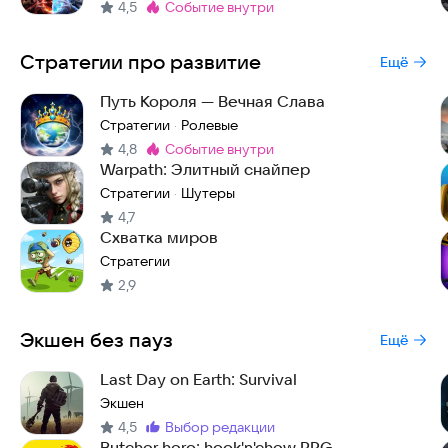
4,5
событие внутри
Метка
:
Стратегии про развитие
Ещё
Путь Короля — Вечная Слава
Стратегии
Ролевые
·
4,8
событие внутри
Метка
:
Warpath: Элитный снайпер
Стратегии
Шутеры
·
4,7
Схватка миров
Стратегии
2,9
Экшен без пауз
Ещё
Last Day on Earth: Survival
Экшен
4,5
выбор редакции
Метка
:
Butcher hero: hook'n'chew RPG