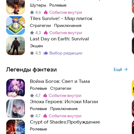
Шутеры
Ролевые
·
4,6
событие внутри
Метка
:
Tiles Survive! – Мир плиток
Стратегии
Приключения
·
4,3
событие внутри
Метка
:
Last Day on Earth: Survival
Экшен
4,5
выбор редакции
Метка
:
Легенды фэнтези
Ещё
Война Богов: Свет и Тьма
Ролевые
Стратегии
·
4,7
событие внутри
Метка
:
Эпоха Героев: Истоки Магии
Ролевые
Приключения
·
4,7
событие внутри
Метка
:
Crypt of Shades:Пробуждение
Ролевые