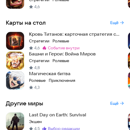
4,6
Карты на стол
Ещё
Кровь Титанов: карточная стратегия с
PvP и PvE
Стратегии
Ролевые
·
4,6
событие внутри
Метка
:
Башни и Герои: Война Миров
Стратегии
Ролевые
·
4,8
Магическая битва
Ролевые
Приключения
·
4,3
Другие миры
Ещё
Last Day on Earth: Survival
Экшен
4,5
выбор редакции