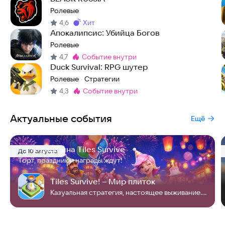
Ролевые
4,6
хит
Метка
:
Апокалипсис: Убийца Богов
Ролевые
4,7
событие внутри
Метка
:
Duck Survival: RPG шутер
Ролевые
Стратегии
·
4,3
событие внутри
Метка
:
Актуальные события
Ещё
1-я годовщина Tiles Survive
До 10 августа
Торт, праздник и награды ждут!
Tiles Survive! – Мир плиток
Казуальная стратегия, настоящее выживание. Проложи путь к победе!