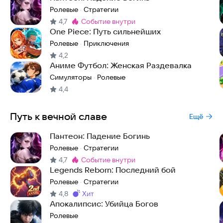
Ролевые
Стратегии
·
4,7
событие внутри
Метка
:
One Piece: Путь сильнейших
Ролевые
Приключения
·
4,2
Аниме Футбол: Женская Раздевалка
Симуляторы
Ролевые
·
4,4
Путь к вечной славе
Ещё
Пантеон: Падение Богинь
Ролевые
Стратегии
·
4,7
событие внутри
Метка
:
Legends Reborn: Последний бой
Ролевые
Стратегии
·
4,8
хит
Метка
:
Апокалипсис: Убийца Богов
Ролевые