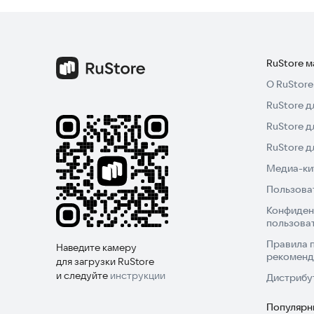
RuStore 
О RuStore
RuStore д
RuStore д
RuStore 
Медиа-кит
Пользова
Конфиден
пользова
Правила 
Наведите камеру
рекоменд
для загрузки RuStore
и следуйте
инструкции
Дистрибу
Популярн