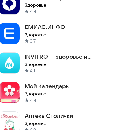
страхование
Здоровье
4,4
ЕМИАС.ИНФО
Здоровье
3,7
INVITRO — здоровье и
анализы
Здоровье
4,1
Мой Календарь
Здоровье
4,4
Аптека Столички
Здоровье
4,9