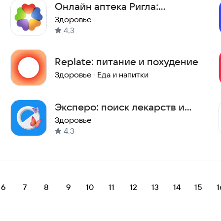
Онлайн аптека Ригла:
лекарства
Здоровье
4,3
Replate: питание и похудение
Здоровье
·
Еда и напитки
Эксперо: поиск лекарств и
аптек в твоем городе
Здоровье
4,3
6
7
8
9
10
11
12
13
14
15
1