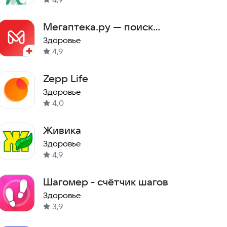
Мегаптека.ру — поиск
лекарств
Здоровье
4,9
Zepp Life
Здоровье
4,0
Живика
Здоровье
4,9
Шагомер - счётчик шагов
Здоровье
3,9