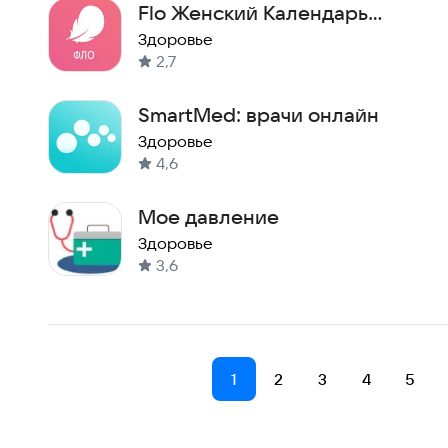
Flo Женский Календарь
Месячных
Здоровье
2,7
SmartMed: врачи онлайн
Здоровье
4,6
Мое давление
Здоровье
3,6
1
2
3
4
5