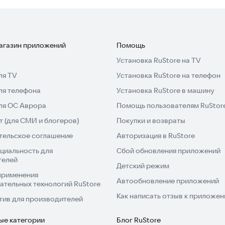
магазин приложений
Помощь
Установка RuStore на TV
ля TV
Установка RuStore на телефон
ля телефона
Установка RuStore в машину
для ОС Аврора
Помощь пользователям RuStor
 (для СМИ и блогеров)
Покупки и возвраты
тельское соглашение
Авторизация в RuStore
циальность для
Сбой обновления приложений
телей
Детский режим
применения
Автообновление приложений
ательных технологий RuStore
Как написать отзыв к приложе
тив для производителей
ые категории
Блог RuStore