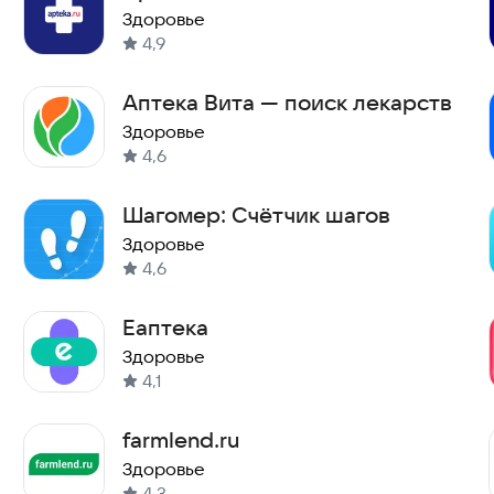
Здоровье
4,9
Аптека Вита — поиск лекарств
Здоровье
4,6
Шагомер: Cчётчик шагов
Здоровье
4,6
Еаптека
Здоровье
4,1
farmlend.ru
Здоровье
4,3