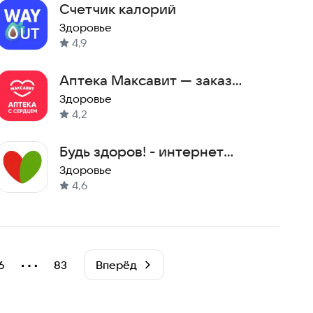
Счетчик калорий
Здоровье
4,9
Аптека Максавит — заказ
лекарств
Здоровье
4,2
Будь здоров! - интернет
аптека
Здоровье
4,6
⋯
6
83
Вперёд