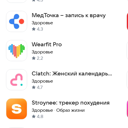
МедТочка – запись к врачу
Здоровье
4,3
Wearfit Pro
Здоровье
2,2
Clatch: Женский календарь
менструаций и пмс
Здоровье
4,7
Stroynee: трекер похудения
Здоровье
·
Образ жизни
4,8