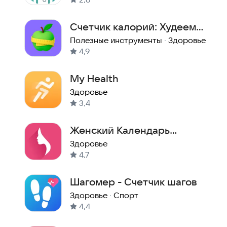
Счетчик калорий: Худеем
вместе
Полезные инструменты
·
Здоровье
4,9
My Health
Здоровье
3,4
Женский Календарь
Месячных: Трекер цикла
Здоровье
4,7
Android
Шагомер - Счетчик шагов
Здоровье
·
Спорт
4,4