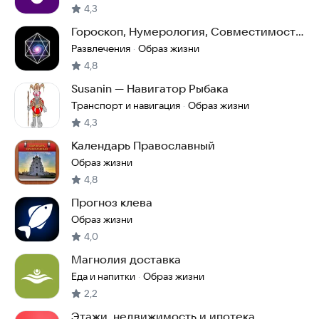
4,3
Гороскоп, Нумерология, Совместимость:
ИИ AxioNika
Развлечения
Образ жизни
·
4,8
Susanin — Навигатор Рыбака
Транспорт и навигация
Образ жизни
·
4,3
Календарь Православный
Образ жизни
4,8
Прогноз клева
Образ жизни
4,0
Магнолия доставка
Еда и напитки
Образ жизни
·
2,2
Этажи, недвижимость и ипотека