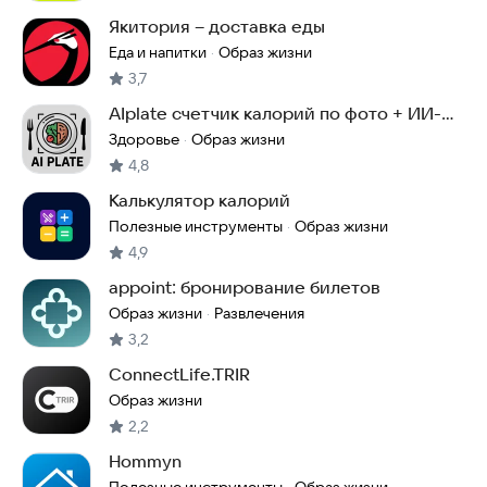
Якитория – доставка еды
Еда и напитки
Образ жизни
·
3,7
AIplate счетчик калорий по фото + ИИ-
Диетолог чат
Здоровье
Образ жизни
·
4,8
Калькулятор калорий
Полезные инструменты
Образ жизни
·
4,9
appoint: бронирование билетов
Образ жизни
Развлечения
·
3,2
ConnectLife.TRIR
Образ жизни
2,2
Hommyn