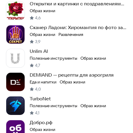
Открытки и картинки с поздравлениями,
гифки
Образ жизни
4,6
Сканер Ладони: Хиромантия по фото за
60 секунд
Образ жизни
Развлечения
·
3,9
Unlim AI
Полезные инструменты
Образ жизни
·
4,7
DEMIAND — рецепты для аэрогриля
Еда и напитки
Образ жизни
·
4,0
TurboNet
Полезные инструменты
Образ жизни
·
4,1
Добро.рф
Образ жизни