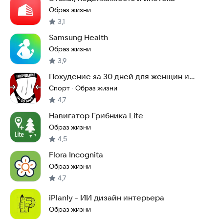
Образ жизни
3,1
Samsung Health
Образ жизни
3,9
Похудение за 30 дней для женщин и
мужчин дома зале
Спорт
Образ жизни
·
4,7
Навигатор Грибника Lite
Образ жизни
4,5
Flora Incognita
Образ жизни
4,7
iPlanly - ИИ дизайн интерьера
Образ жизни