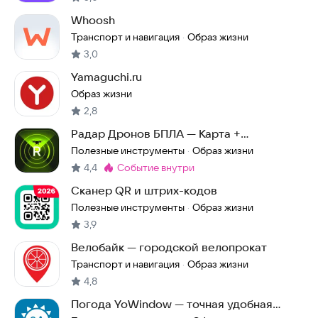
Whoosh
Транспорт и навигация
Образ жизни
·
3,0
Yamaguchi.ru
Образ жизни
2,8
Радар Дронов БПЛА — Карта +
Оповещения
Полезные инструменты
Образ жизни
·
4,4
событие внутри
Метка
:
Сканер QR и штрих-кодов
Полезные инструменты
Образ жизни
·
3,9
Велобайк — городской велопрокат
Транспорт и навигация
Образ жизни
·
4,8
Погода YoWindow — точная удобная