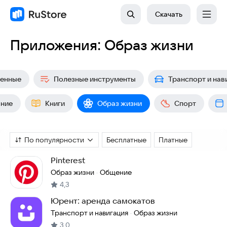
Скачать
Приложения: Образ жизни
венные
Полезные инструменты
Транспорт и нав
ние
Книги
Образ жизни
Спорт
По популярности
Бесплатные
Платные
Pinterest
Образ жизни
Общение
·
4,3
Юрент: аренда самокатов
Транспорт и навигация
Образ жизни
·
3,0