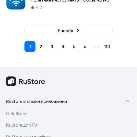
Полезные инструменты
Образ жизни
·
4,2
Вперёд
⋯
1
2
3
4
5
6
110
RuStore магазин приложений
О RuStore
RuStore для TV
RuStore для телефона