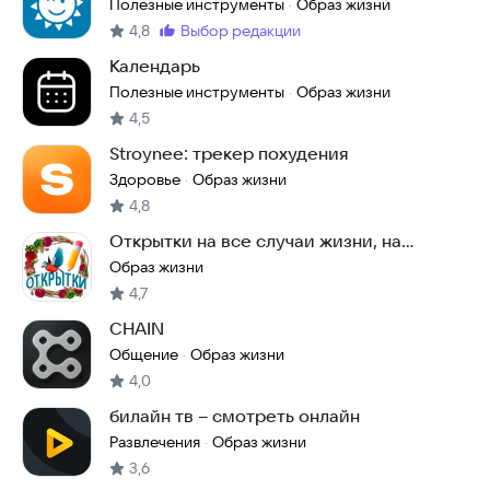
красивая
Полезные инструменты
Образ жизни
·
4,8
выбор редакции
Метка
:
Календарь
Полезные инструменты
Образ жизни
·
4,5
Stroynee: трекер похудения
Здоровье
Образ жизни
·
4,8
Открытки на все случаи жизни, на
каждый день и GIF
Образ жизни
4,7
CHAIN
Общение
Образ жизни
·
4,0
билайн тв – смотреть онлайн
Развлечения
Образ жизни
·
3,6