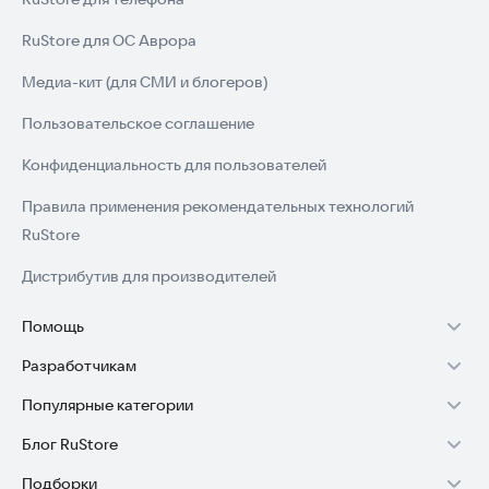
RuStore для ОС Аврора
Медиа-кит (для СМИ и блогеров)
Пользовательское соглашение
Конфиденциальность для пользователей
Правила применения рекомендательных технологий
RuStore
Дистрибутив для производителей
Помощь
Разработчикам
Установка RuStore на TV
Популярные категории
Зарабатывать с RuStore
Установка RuStore на телефон
Блог RuStore
Игры для Android
Стать разработчиком
Установка RuStore в машину
Подборки
Обзоры игр для Android 2025