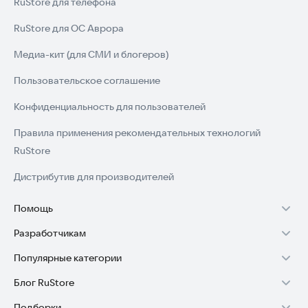
RuStore для телефона
RuStore для ОС Аврора
Медиа-кит (для СМИ и блогеров)
Пользовательское соглашение
Конфиденциальность для пользователей
Правила применения рекомендательных технологий
RuStore
Дистрибутив для производителей
Помощь
Разработчикам
Установка RuStore на TV
Популярные категории
Зарабатывать с RuStore
Установка RuStore на телефон
Блог RuStore
Игры для Android
Стать разработчиком
Установка RuStore в машину
Подборки