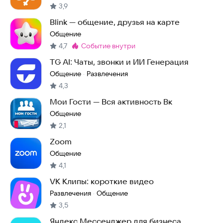
3,9
Blink — общение, друзья на карте
Общение
4,7
событие внутри
Метка
:
TG AI: Чаты, звонки и ИИ Генерация
Общение
Развлечения
·
4,3
Мои Гости — Вся активность Вк
Общение
2,1
Zoom
Общение
4,1
VK Клипы: короткие видео
Развлечения
Общение
·
3,5
Яндекс Мессенджер для бизнеса