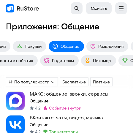
Скачать
Приложения: Общение
ция
Покупки
Общение
Развлечения
вости и события
Родителям
Питомцы
С
По популярности
Бесплатные
Платные
МАКС: общение, звонки, сервисы
Общение
4,2
событие внутри
Метка
:
ВКонтакте: чаты, видео, музыка
Общение
4,2
топ категории