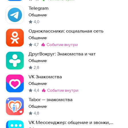
Метка
:
Telegram
Общение
4,0
Одноклассники: социальная сеть
Общение
4,7
событие внутри
Метка
:
ДругВокруг: Знакомства и чат
Общение
2,8
VK Знакомства
Общение
4,4
событие внутри
Метка
:
Tabor — знакомства
Общение
4,8
VK Мессенджер: общение и звонки,