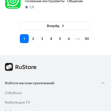
Полезные инструменты
Общение
·
3,8
Вперёд
⋯
1
2
3
4
5
6
50
RuStore магазин приложений
О RuStore
RuStore для TV