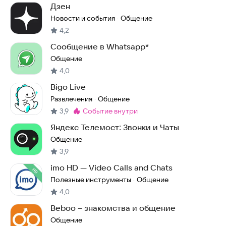
Дзен
Новости и события
Общение
·
4,2
Сообщение в Whatsapp*
Общение
4,0
Bigo Live
Развлечения
Общение
·
3,9
событие внутри
Метка
:
Яндекс Телемост: Звонки и Чаты
Общение
3,9
imo HD — Video Calls and Chats
Полезные инструменты
Общение
·
4,0
Beboo – знакомства и общение
Общение