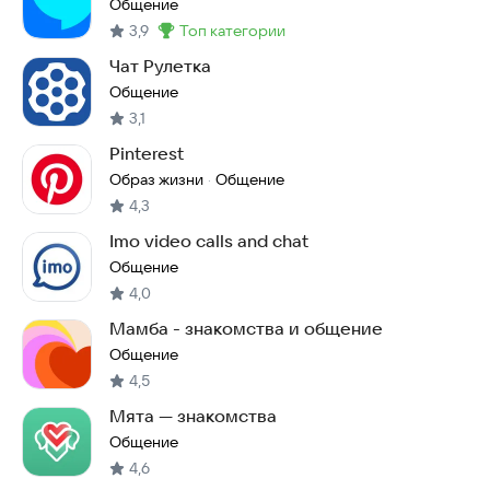
контакты и чаты
Общение
3,9
топ категории
Метка
:
Чат Рулетка
Общение
3,1
Pinterest
Образ жизни
Общение
·
4,3
Imo video calls and chat
Общение
4,0
Мамба - знакомства и общение
Общение
4,5
Мята — знакомства
Общение
4,6