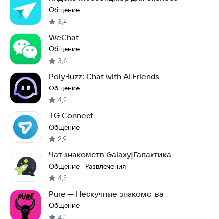
Общение
3,4
WeChat
Общение
3,6
PolyBuzz: Chat with AI Friends
Общение
4,2
TG Connect
Общение
2,9
Чат знакомств Galaxy|Галактика
Общение
Развлечения
·
4,3
Pure — Нескучные знакомства
Общение
4,3