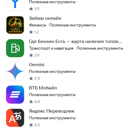
Полезные инструменты
3,9
Займы онлайн
Финансы
Полезные инструменты
·
1,2
Где Бензин Есть — карта наличия топлива
на АЗС
Транспорт и навигация
Полезные инструменты
·
3,9
Gemini
Полезные инструменты
3,5
ВТБ Мобайл
Полезные инструменты
4,4
Яндекс Переводчик
Полезные инструменты
4,5