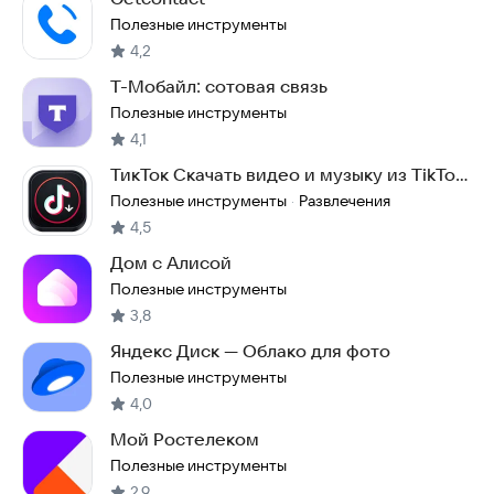
Полезные инструменты
4,2
Т-Мобайл: сотовая связь
Полезные инструменты
4,1
ТикТок Скачать видео и музыку из TikTok
(Тик Ток)
Полезные инструменты
Развлечения
·
4,5
Дом с Алисой
Полезные инструменты
3,8
Яндекс Диск — Облако для фото
Полезные инструменты
4,0
Мой Ростелеком
Полезные инструменты
2,9