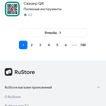
Сканер QR
Полезные инструменты
4,2
Вперёд
⋯
1
2
3
4
5
6
748
RuStore магазин приложений
О RuStore
RuStore для TV