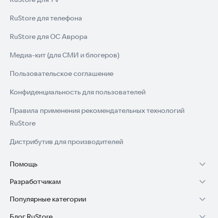
RuStore для телефона
RuStore для ОС Аврора
Медиа-кит (для СМИ и блогеров)
Пользовательское соглашение
Конфиденциальность для пользователей
Правила применения рекомендательных технологий
RuStore
Дистрибутив для производителей
Помощь
Разработчикам
Установка RuStore на TV
Популярные категории
Зарабатывать с RuStore
Установка RuStore на телефон
Блог RuStore