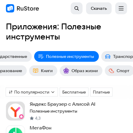
Скачать
Приложения: Полезные
инструменты
ударственные
Полезные инструменты
Транспор
разование
Книги
Образ жизни
Спорт
По популярности
Бесплатные
Платные
Яндекс Браузер с Алисой AI
Полезные инструменты
4,3
МегаФон