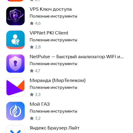
VPS Ключ доступа
Полезные инструменты
4,6
ViPNet PKI Client
Полезные инструменты
2,8
NetPulse — Быстрый анализатор WiFi и
VPS
Полезные инструменты
4,7
Миранда (МирТелеком)
Полезные инструменты
3,3
Мой ГАЗ
Полезные инструменты
3,2
Яндекс Браузер Лайт