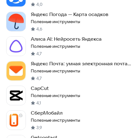
4,0
Яндекс Погода — Карта осадков
Полезные инструменты
4,6
Алиса AI: Нейросеть Яндекса
Полезные инструменты
4,7
Яндекс Почта: умная электронная почта,
облако
Полезные инструменты
4,7
CapCut
Полезные инструменты
4,1
СберМобайл
Полезные инструменты
3,9
Getcontact