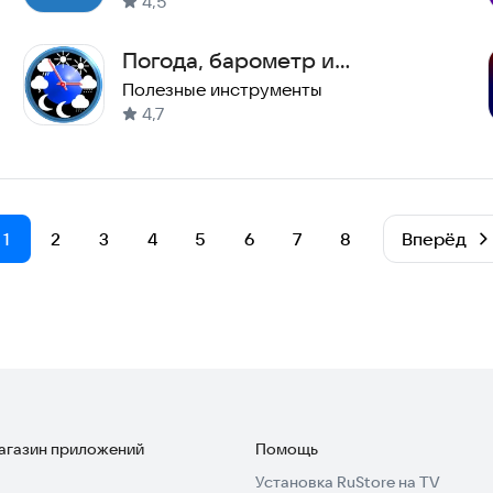
4,5
Погода, барометр и
Эко‑мониторинг - eWeather
Полезные инструменты
4,7
HDF
1
2
3
4
5
6
7
8
Вперёд
магазин приложений
Помощь
Установка RuStore на TV