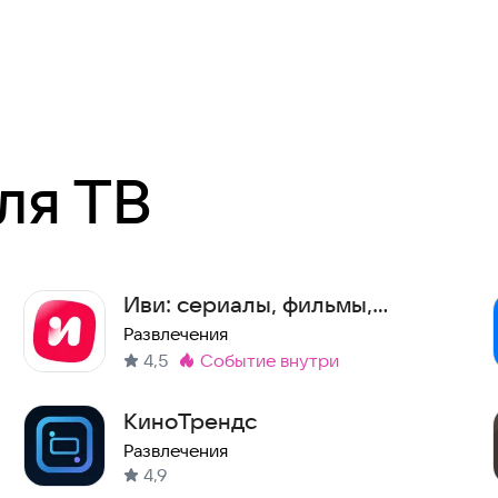
ля ТВ
Иви: сериалы, фильмы,
мультики, ТВ и спорт
Развлечения
4,5
событие внутри
Метка
:
КиноТрендс
Развлечения
4,9