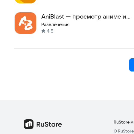
AniBlast — просмотр аниме и
чтение манги
Развлечения
4,5
RuStore 
О RuStore