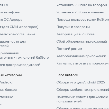
ля TV
Установка RuStore на телефон
ля телефона
Установка RuStore в машину
для ОС Аврора
Помощь пользователям RuStor
 (для СМИ и блогеров)
Покупки и возвраты
тельское соглашение
Авторизация в RuStore
циальность для
Сбой обновления приложений
телей
Детский режим
применения
Автообновление приложений
ательных технологий RuStore
Как написать отзыв к приложе
тив для производителей
ые категории
Блог RuStore
Android
Обзоры игр для Android 2025
ия банков
Обзоры мобильных приложений
твенные
Лайфхаки и советы для Android
пользователей
м
Обзоры и инструкции по устано