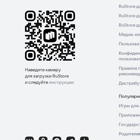
RuStore д
RuStore д
RuStore 
Медиа-кит
Пользова
Конфиден
пользова
Правила 
Наведите камеру
рекоменд
для загрузки RuStore
и следуйте
инструкции
Дистрибу
Популярн
Игры для 
Приложен
Государс
Родителя