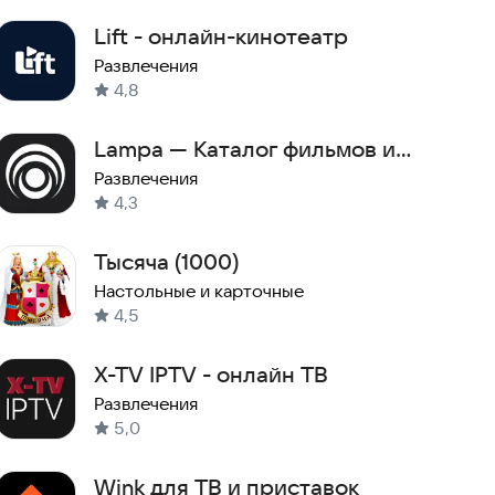
Lift - онлайн-кинотеатр
Развлечения
4,8
Lampa — Каталог фильмов и
сериалов
Развлечения
4,3
Тысяча (1000)
Настольные и карточные
4,5
X-TV IPTV - онлайн ТВ
Развлечения
5,0
Wink для ТВ и приставок