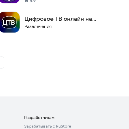
4,9
Цифровое ТВ онлайн на
большом экране
Развлечения
Разработчикам
Зарабатывать с RuStore