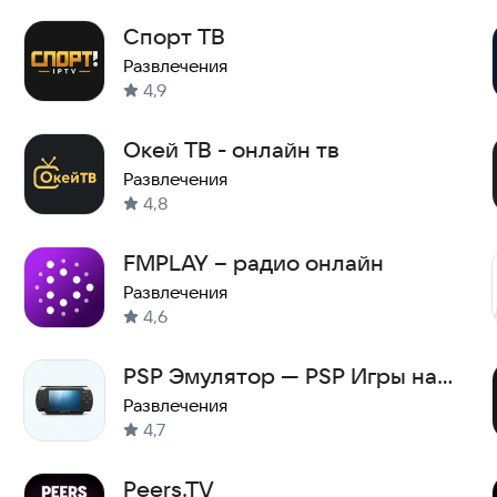
Спорт ТВ
Развлечения
4,9
Окей ТВ - онлайн тв
Развлечения
4,8
FMPLAY – радио онлайн
Развлечения
4,6
PSP Эмулятор — PSP Игры на
русском для Android
Развлечения
4,7
Peers.TV