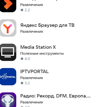
Развлечения
2,2
Яндекс Браузер для ТВ
Развлечения
Media Station X
Полезные инструменты
4,0
IPTVPORTAL
Развлечения
3,2
Радио: Рекорд, DFM, Европа,
Наше, Love, Русское
Развлечения