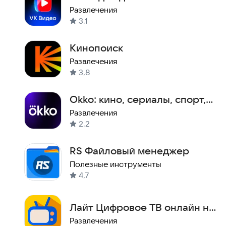
Развлечения
3,1
Кинопоиск
Развлечения
3,8
Okko: кино, сериалы, спорт,
ТВ
Развлечения
2,2
RS Файловый менеджер
Полезные инструменты
4,7
Лайт Цифровое ТВ онлайн на
большом экране
Развлечения