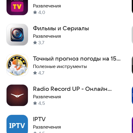
Развлечения
4,0
Фильмы и Сериалы
Развлечения
3,7
Точный прогноз погоды на 15
дней: eWeather HD
Полезные инструменты
4,7
Radio Record UP - Онлайн
Радио
Развлечения
4,5
IPTV
Развлечения