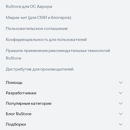
RuStore для ОС Аврора
Медиа-кит (для СМИ и блогеров)
Пользовательское соглашение
Конфиденциальность для пользователей
Правила применения рекомендательных технологий
RuStore
Дистрибутив для производителей
Помощь
Разработчикам
Установка RuStore на TV
Популярные категории
Зарабатывать с RuStore
Установка RuStore на телефон
Блог RuStore
Игры для Android
Стать разработчиком
Установка RuStore в машину
Подборки
Обзоры игр для Android 2025
Приложения банков
Доступ к RuStore Консоль
Помощь пользователям RuStore