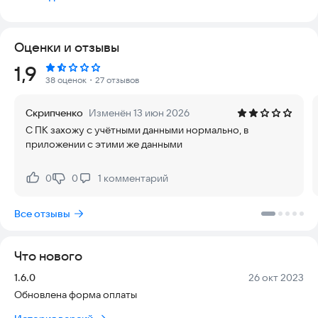
просмотра выставленных квитанций, передачи показаний
ИПУ а так же получения информации о жилищно-
коммунальных услугах по вашему лицевому счету не выходя
Оценки и отзывы
из дома.
Рейтинг:
1,9
С нами Вы сможете:
38 оценок
・27 отзывов
1. Оплатить все виды ЖКУ (Горячее и холодное
водоснабжение, Электроэнергия, Вывоз мусора, Взносы на
Скрипченко
Изменён 13 июн 2026
капитальный ремонт, Домофон и т.д.);
С ПК захожу с учётными данными нормально, в
2. Передать показания ИПУ;
приложении с этими же данными
3. Просмотреть историю платежей за ЖКУ и прочие услуги.
Скачать чек об оплате;
4. Сформировать квитанцию за ЖКУ;
0
0
1
комментарий
Нравится:
Не нравится:
5. Просмотреть детализацию по услугам;
6. Просмотреть квитанции по периодам.
Все отзывы
С РИРЦ ОНЛАЙН Вы сможете совершать платежи когда
хочешь и где хочешь. Информация синхронизирована с
Что нового
другими сервисами и онлайн продуктами ООО "РИРЦ"
Брянской области.
Версия:
Дата:
1.6.0
26 окт 2023
Обновлена форма оплаты
Оплата осуществляется картами следующих платёжных
систем: