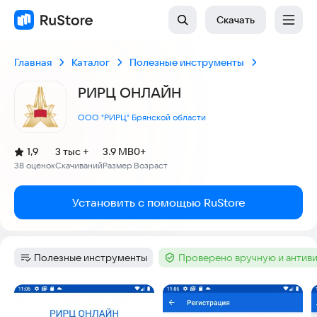
Скачать
Главная
Каталог
Полезные инструменты
РИРЦ ОНЛАЙН
ООО "РИРЦ" Брянской области
(
)
1,9
3 тыс +
3.9 MB
0+
Рейтинг:
38 оценок
Скачиваний
Размер
Возраст
:
:
:
Установить с помощью RuStore
Полезные инструменты
Проверено вручную и антив
Категория
:
Тег
:
Скриншоты