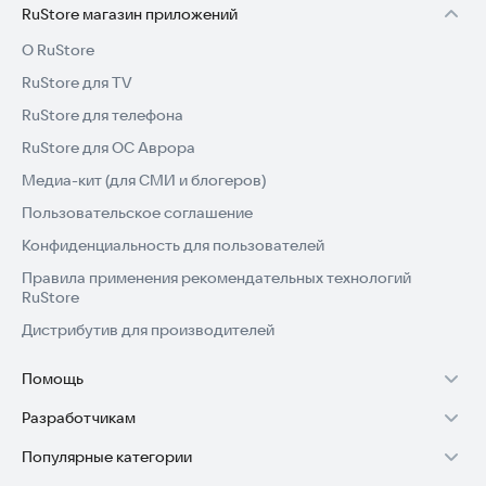
RuStore магазин приложений
О RuStore
RuStore для TV
RuStore для телефона
RuStore для ОС Аврора
Медиа-кит (для СМИ и блогеров)
Пользовательское соглашение
Конфиденциальность для пользователей
Правила применения рекомендательных технологий
RuStore
Дистрибутив для производителей
Помощь
Установка RuStore на TV
Разработчикам
Установка RuStore на телефон
Зарабатывать с RuStore
Популярные категории
Установка RuStore в машину