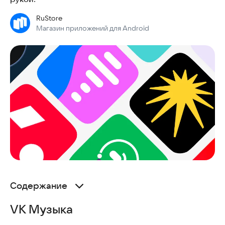
RuStore
Магазин приложений для Android
Содержание
VK Музыка
VK Музыка
Яндекс Музыка
Звук