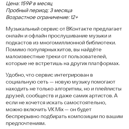
Цена: 159₽ в месяц
МТС Music
Пробный период: 3 месяца
Радио
Возрастное ограничение: 12+
AIMP
Zaycev.net
Музыкальный сервис от ВКонтакте предлагает
Soundstream
онлайн и офлайн прослушивание музыки и
Радио-ON-поиск радиостанций
подкастов из многомиллионной библиотеки.
Record Dance Radio
Помимо популярных хитов, вы найдёте
ТОП-приложений для прослушивания музыки
малоизвестные треки от пользователей,
Часто задаваемые вопросы
которые не встретишь на других платформах.
Похожие статьи
Удобно, что сервис интегрирован в
социальную сеть — новую музыку помогают
находить не только алгоритмы, но и плейлисты
друзей, сообществ и даже самих артистов. А
если не хочется искать самостоятельно,
можно включить VK Mix — он будет
беспрерывно подбирать композиции по вашим
предпочтениям.