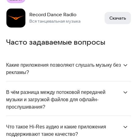
Record Dance Radio
Скачать
Вся танцевальная музыка
Часто задаваемые вопросы
Какие приложения позволяют слушать музыку без 
рекламы?
Во многих приложениях музыка без рекламы
доступна при наличии подписки. Так работают,
В чём разница между потоковой передачей 
например, сервисы
VK Музыка
, Яндекс Музыка,
Звук
музыки и загрузкой файлов для офлайн-
и МТС Music. Ещё рекламы нет, как правило, в
прослушивания?
приложениях с подкастами или приложениях,
Потоковая музыка воспроизводится в реальном
работающих
как радио
.
времени через интернет, не занимая память
Что такое Hi-Res аудио и какие приложения 
телефона. А загрузка для офлайн-прослушивания
поддерживают такое качество?