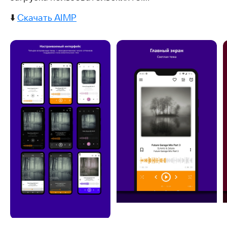
⬇️
Скачать AIMP