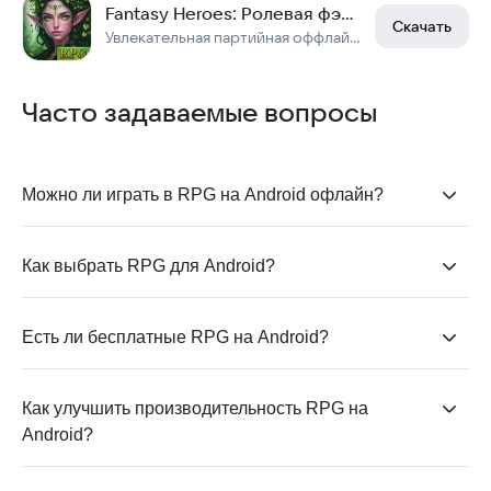
Fantasy Heroes: Ролевая фэнтези экшн РПГ офлайн
Скачать
Увлекательная партийная оффлайн игра жанра hack slash action с элементами rpg.
Часто задаваемые вопросы
Можно ли играть в RPG на Android офлайн?
Да, но только в те игры, которые поддерживают
офлайн-режим
. Многие популярные RPG на Android
Как выбрать RPG для Android?
требуют постоянного подключения.
Зависит от ваших предпочтений. Важно понять, чего
конкретно вам хочется в плане игрового процесса и
Есть ли бесплатные RPG на Android?
позиционирования.
Конечно! В этой статье как раз представлены лучшие
RPG на Android, в которые можно
играть
бесплатно.
Как улучшить производительность RPG на 
Android?
Многие игры позволяют настраивать
графику
для