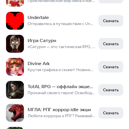
Приключенческий мир меча и магии!
Undertale
Скачать
Отправьтесь в путешествие с Undertale: история о монстрах и морали.
Игра Сатурн
Скачать
«Сатурн» — это тактическая RPG, в которой вам предстоит спасти мир за 3 дня.
Divine Ark
Скачать
Крутая графика и сюжет! Новинка экшен ММОРПГ! Играйте по сети в РПГ!
TotAL RPG — оффлайн экшен РПГ
Скачать
Прокачай своего героя! Освободи башни от нашествия монстров в классической ARPG!
МГЛА: РПГ хоррор idle экшн
Скачать
Любите хорроры и РПГ? Развивайтесь, сражайтесь с монстрами и спасите свою дочь!