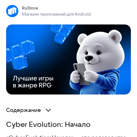
RuStore
Магазин приложений для Android
Содержание
Cyber Evolution: Начало
Cyber Evolution: Начало
BLACK RUSSIA
Город облаков