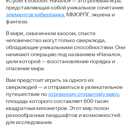
«Cyber Evolution: Начало» — это ролевая игра,
Undertale
представляющая собой уникальное сочетание
Сатурн
элементов киберпанка
, ММОРПГ, экшена и
Divine Ark
фэнтези.
Honkai: Star Rail
Скачать эти и другие RPG на Android
В мире, охваченном хаосом, спасти
Часто задаваемые вопросы
человечество могут только сверхлюди,
Интересные статьи
обладающие уникальными способностями. Они
начинают операцию под названием «Начало»,
цели которой — восстановление порядка и
спасение мира.
Вам предстоит играть за одного из
сверхлюдей — и отправиться в увлекательное
путешествие по
огромному открытому миру
,
площадь которого составляет 600 тысяч
квадратных километров. Этот мир полон
разнообразных ландшафтов и возможностей
для исследования.