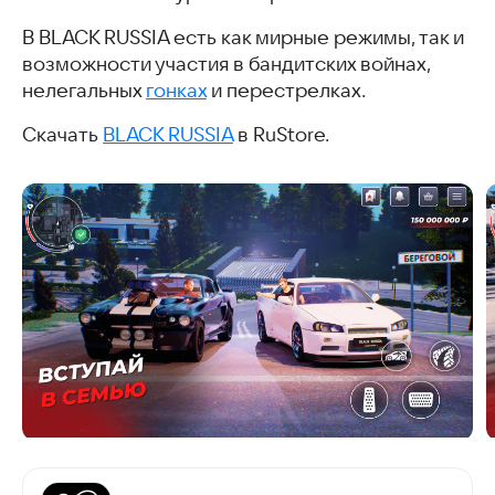
В BLACK RUSSIA есть как мирные режимы, так и
возможности участия в бандитских войнах,
нелегальных
гонках
и перестрелках.
Скачать
BLACK RUSSIA
в RuStore.