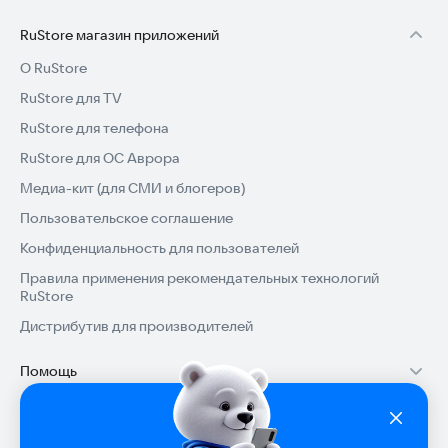
RuStore магазин приложений
О RuStore
RuStore для TV
RuStore для телефона
RuStore для ОС Аврора
Медиа-кит (для СМИ и блогеров)
Пользовательское соглашение
Конфиденциальность для пользователей
Правила применения рекомендательных технологий
RuStore
Дистрибутив для производителей
Помощь
Установка RuStore на TV
Разработчикам
Установка RuStore на телефон
Зарабатывать с RuStore
Популярные категории