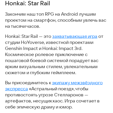
Honkai: Star Rail
Закончим наш топ RPG на Android лучшим
проектом на смартфон, способным увлечь вас
на тысячи часов.
Honkai: Star Rail — это
захватывающая игра
от
студии HoYoverse, известной проектами
Genshin Impact и Honkai: Impact 3rd.
Космическое ролевое приключение с
пошаговой боевой системой порадует вас
ярким визуальным стилем, увлекательным
сюжетом и глубоким геймплеем.
Вы присоединитесь к
экипажу межзвёздного
экспресса
«Астральный поезд», чтобы
противостоять угрозе Стелларонов —
артефактов, несущих хаос. Игра сочетает в
себе эпическую драму и юмор.