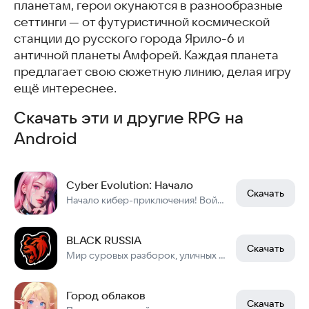
планетам, герои окунаются в разнообразные
сеттинги — от футуристичной космической
станции до русского города Ярило-6 и
античной планеты Амфорей. Каждая планета
предлагает свою сюжетную линию, делая игру
ещё интереснее.
Скачать эти и другие RPG на
Android
Cyber Evolution: Начало
Скачать
Начало кибер-приключения! Войдите и получите ✧1 млрд Алмазов и Суперкар✧!
BLACK RUSSIA
Скачать
Мир суровых разборок, уличных гонок и заработка миллионов в криминальной России
Город облаков
Скачать