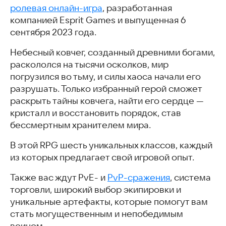
ролевая онлайн-игра
, разработанная
компанией Esprit Games и выпущенная 6
сентября 2023 года.
Небесный ковчег, созданный древними богами,
раскололся на тысячи осколков, мир
погрузился во тьму, и силы хаоса начали его
разрушать. Только избранный герой сможет
раскрыть тайны ковчега, найти его сердце —
кристалл и восстановить порядок, став
бессмертным хранителем мира.
В этой RPG шесть уникальных классов, каждый
из которых предлагает свой игровой опыт.
Также вас ждут PvE- и
PvP-сражения
, система
торговли, широкий выбор экипировки и
уникальные артефакты, которые помогут вам
стать могущественным и непобедимым
воином.