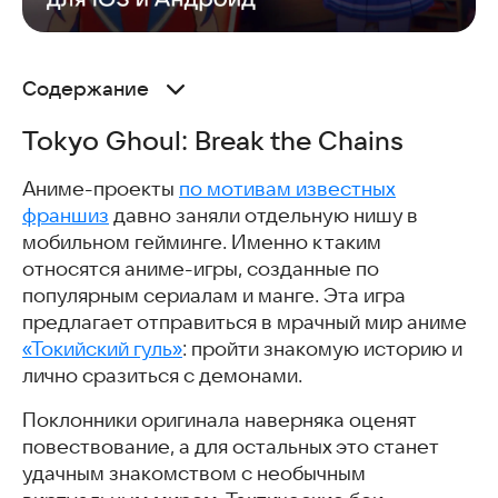
Содержание
Tokyo Ghoul: Break the Chains
Tokyo Ghoul: Break the Chains
Запрет на любовь
Ликвидатор Зомби
Аниме-проекты
по мотивам известных
My Talking Tom Friends
франшиз
давно заняли отдельную нишу в
Школьница Симулятор Жизни
мобильном гейминге. Именно к таким
Призыв Героев
относятся аниме-игры, созданные по
ReadManga
популярным сериалам и манге. Эта игра
Flower Girls
предлагает отправиться в мрачный мир аниме
Мита из MiSide
«Токийский гуль»
: пройти знакомую историю и
Скачать аниме-игры
лично сразиться с демонами.
Часто задаваемые вопросы
Интересные и похожие статьи
Поклонники оригинала наверняка оценят
повествование, а для остальных это станет
удачным знакомством с необычным