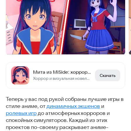
Мита из MiSide: хоррор побег от аниме девушки
Скачать
Хоррор и визуальная новелла, где вас ждут романтика и побег от яндере девушки.
Теперь у вас под рукой собраны лучшие игры в
стиле аниме, от
динамичных экшенов
и
ролевых игр
до атмосферных хорроров и
спокойных симуляторов. Каждый из этих
проектов по-своему раскрывает аниме-