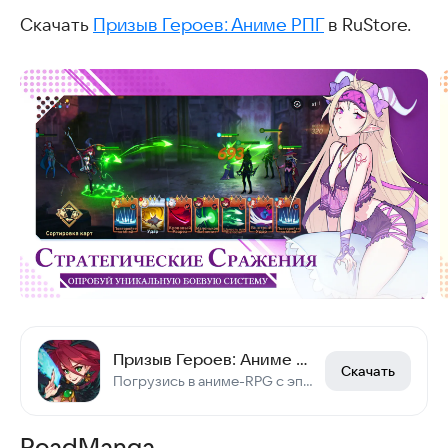
Скачать
Призыв Героев: Аниме РПГ
в RuStore.
Призыв Героев: Аниме РПГ
Скачать
Погрузись в аниме-RPG с эпическими боями и коллекцией героев!
ReadManga