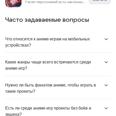
У всех персонажей есть заклинания и комбо для борьбы с вражескими юнитами!
Часто задаваемые вопросы
Что относится к аниме-играм на мобильных 
устройствах?
К
аниме-играм
относят проекты с характерной
визуальной стилистикой, персонажами и подачей,
Какие жанры чаще всего встречаются среди 
вдохновлёнными
аниме и мангой
, независимо от
аниме-игр?
жанра.
На Android и iOS популярны ролевые аниме-игры,
симуляторы жизни,
визуальные новеллы
, AFK-игры,
Нужно ли быть фанатом аниме, чтобы играть в 
хорроры
и романтические квесты.
такие проекты?
Нет, многие игры понятны и интересны даже тем, кто
только начинает знакомство с аниме-культурой.
Есть ли среди аниме-игр проекты без боёв и 
экшена?