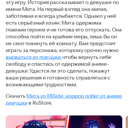
эту игру. История рассказывает о девушке по
имени Мита. На первый взгляд она милая,
заботливая и всегда улыбается. Однако у неё
есть серьёзный изъян: Мита одержима
главным героем и не готова его отпускать. Она
способна пойти на крайние меры, лишь бы он
не смог покинуть её комнату. Вам предстоит
играть за персонажа, которому срочно нужно
вырваться из ловушки
, чтобы вернуть себе
свободу и спастись от одержимой аниме-
девушки. Удастся ли это сделать, покажут
ваши решения и готовность справляться с
возникающими трудностями.
Скачать
Мита из MiSide: хоррор побег от аниме
девушки
в RuStore.