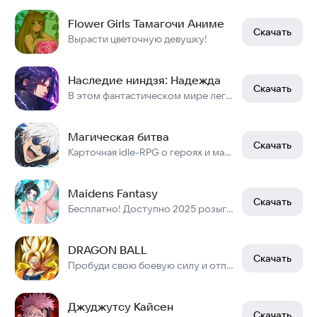
Flower Girls Тамагочи Аниме
Скачать
Вырасти цветочную девушку!
Наследие ниндзя: Надежда
Скачать
В этом фантастическом мире легенды о ниндзя никогда не угасали.
Магическая битва
Скачать
Карточная idle-RPG о героях и магии. Собирайте команду и сражайтесь.
Maidens Fantasy
Скачать
Бесплатно! Доступно 2025 розыгрышей карт
DRAGON BALL
Скачать
Пробуди свою боевую силу и отправься в эпическое приключение!
Джуджутсу Кайсен
Скачать