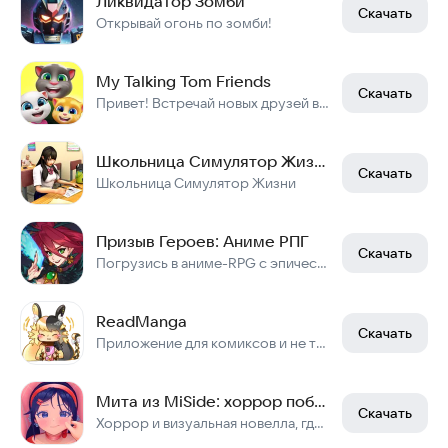
Ликвидатор Зомби
Скачать
Открывай огонь по зомби!
My Talking Tom Friends
Скачать
Привет! Встречай новых друзей в игре «Мой Говорящий Том: Друзья!»
Школьница Симулятор Жизни
Скачать
Школьница Симулятор Жизни
Призыв Героев: Аниме РПГ
Скачать
Погрузись в аниме-RPG с эпическими боями и коллекцией героев!
ReadManga
Скачать
Приложение для комиксов и не только
Мита из MiSide: хоррор побег от аниме девушки
Скачать
Хоррор и визуальная новелла, где вас ждут романтика и побег от яндере девушки.