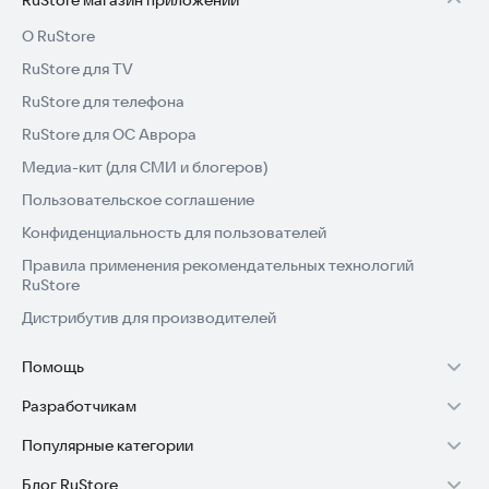
RuStore магазин приложений
О RuStore
RuStore для TV
RuStore для телефона
RuStore для ОС Аврора
Медиа-кит (для СМИ и блогеров)
Пользовательское соглашение
Конфиденциальность для пользователей
Правила применения рекомендательных технологий
RuStore
Дистрибутив для производителей
Помощь
Установка RuStore на TV
Разработчикам
Установка RuStore на телефон
Зарабатывать с RuStore
Популярные категории
Установка RuStore в машину
Стать разработчиком
Игры для Android
Блог RuStore