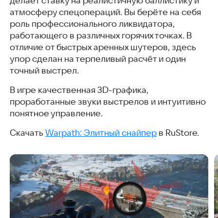
делает ставку на реалистичную баллистику и
атмосферу спецопераций. Вы берёте на себя
роль профессионального ликвидатора,
работающего в различных горячих точках. В
отличие от быстрых аренных шутеров, здесь
упор сделан на терпеливый расчёт и один
точный выстрел.
В игре качественная 3D-графика,
проработанные звуки выстрелов и интуитивно
понятное управление.
Скачать
Warpath: Элитный снайпер
в RuStore.