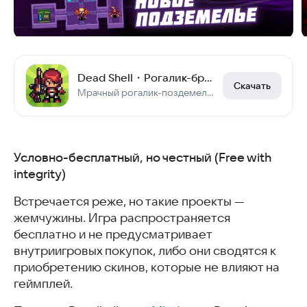
Dead Shell・Рогалик-бродилка
Скачать
Мрачный рогалик-поздемелье. Убивай демонов, прокачивай наемников, спаси колонию!
Условно-бесплатный, но честный (Free with
integrity)
Встречается реже, но такие проекты —
жемчужины. Игра распространяется
бесплатно и не предусматривает
внутриигровых покупок, либо они сводятся к
приобретению скинов, которые не влияют на
геймплей.