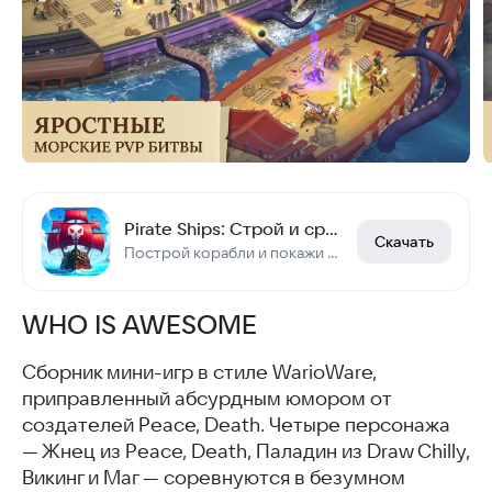
Pirate Ships: Строй и сражайся
Скачать
Построй корабли и покажи мастерство стратегии PvP. Твои пираты ждут морской бой!
WHO IS AWESOME
Сборник мини-игр в стиле WarioWare,
приправленный абсурдным юмором от
создателей Peace, Death. Четыре персонажа
— Жнец из Peace, Death, Паладин из Draw Chilly,
Викинг и Маг — соревнуются в безумном