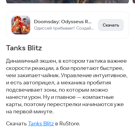
Doomsday: Odysseus Returns
Скачать
Одиссей прибывает! Создайте новый эпос, достойный героев!
Tanks Blitz
Динамичный экшен, в котором тактика важнее
скорости реакции, а бои пролетают быстрее,
чем закипает чайник. Управление интуитивное,
и есть автоприцел, а механика пробития
подсвечивает зоны, по которым можно
нанести урон. Ну и главное — компактные
карты, поэтому перестрелки начинаются уже
на первой минуте.
Скачать
Tanks Blitz
в RuStore.