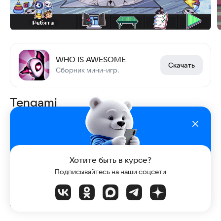
WHO IS AWESOME
Скачать
Сборник мини-игр.
Tengami
Медитативное приключение в жанре Point-
and-Click, которое выделяется на фоне
конкурентов своим визуальным стилем. Если
вкратце: это ожившая японская книга-
Хотите быть в курсе?
раскладушка — игра погружает в мир древней
Подписывайтесь на наши соцсети
Японии, созданный из виртуальной бумаги.
Купить
Tengami
в RuStore.