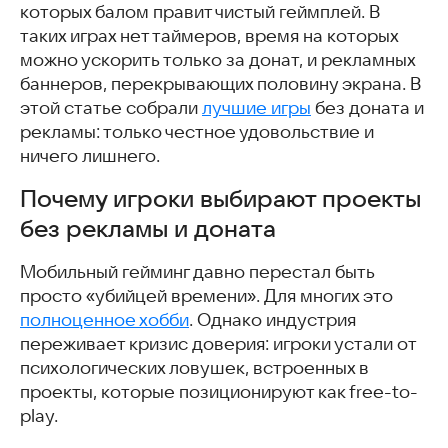
которых балом правит чистый геймплей. В
Игры без рекламы и доната, которые можно скачать в
RuStore
таких играх нет таймеров, время на которых
Peace, Death!
можно ускорить только за донат, и рекламных
Peace, Death! 2
баннеров, перекрывающих половину экрана. В
Choice of Life: Middle Ages 2
этой статье собрали
лучшие игры
без доната и
Isometric Survival: Outbreak
рекламы: только честное удовольствие и
Путь Короля — Вечная Слава
ничего лишнего.
Наруто: Битва Шиноби
Почему игроки выбирают проекты
Legends Reborn: Последний бой
Warpath: Элитный снайпер
без рекламы и доната
Doomsday: Last Survivors
Мобильный гейминг давно перестал быть
Tanks Blitz
просто «убийцей времени». Для многих это
Pirate Ships
полноценное хобби
WHO IS AWESOME
. Однако индустрия
переживает кризис доверия: игроки устали от
Tengami
психологических ловушек, встроенных в
Скачать игры без рекламы и доната
проекты, которые позиционируют как free-to-
Часто задаваемые вопросы
play.
Интересные и похожие статьи