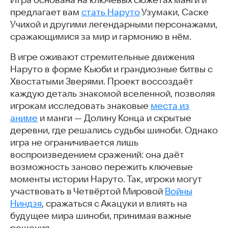
Игра основана на ключевых сюжетах манги и
предлагает вам
стать Наруто
Узумаки, Саске
Учихой и другими легендарными персонажами,
сражающимися за мир и гармонию в нём.
В игре оживают стремительные движения
Наруто в форме Кьюби и грандиозные битвы с
Хвостатыми Зверями. Проект воссоздаёт
каждую деталь знакомой вселенной, позволяя
игрокам исследовать знаковые
места из
аниме
и манги — Долину Конца и скрытые
деревни, где решались судьбы шиноби. Однако
игра не ограничивается лишь
воспроизведением сражений: она даёт
возможность заново пережить ключевые
моменты истории Наруто. Так, игроки могут
участвовать в Четвёртой Мировой
Войны
Ниндзя
, сражаться с Акацуки и влиять на
будущее мира шиноби, принимая важные