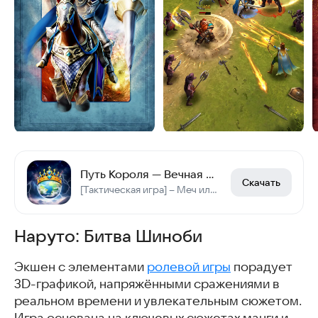
Путь Короля — Вечная Слава
Скачать
[Тактическая игра] – Меч или магия — последний довод остаётся за умением!
Наруто: Битва Шиноби
Экшен с элементами
ролевой игры
порадует
3D-графикой, напряжёнными сражениями в
реальном времени и увлекательным сюжетом.