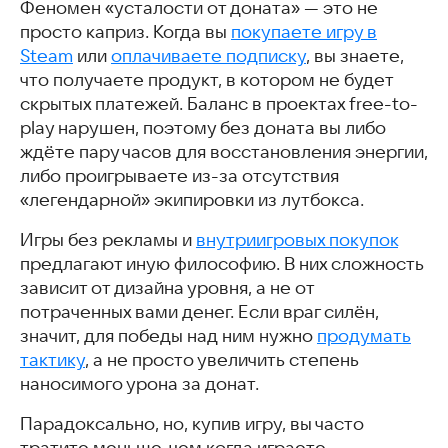
Феномен «усталости от доната» — это не
просто каприз. Когда вы
покупаете игру в
Steam
или
оплачиваете подписку
, вы знаете,
что получаете продукт, в котором не будет
скрытых платежей. Баланс в проектах free-to-
play нарушен, поэтому без доната вы либо
ждёте пару часов для восстановления энергии,
либо проигрываете из-за отсутствия
«легендарной» экипировки из лутбокса.
Игры без рекламы и
внутриигровых покупок
предлагают иную философию. В них сложность
зависит от дизайна уровня, а не от
потраченных вами денег. Если враг силён,
значит, для победы над ним нужно
продумать
тактику
, а не просто увеличить степень
наносимого урона за донат.
Парадоксально, но, купив игру, вы часто
тратите меньше, чем когда играете,