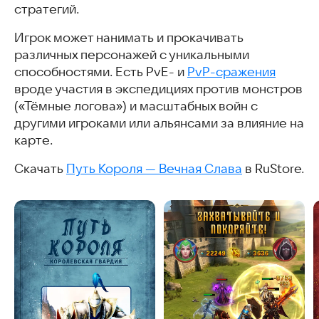
стратегий.
Игрок может нанимать и прокачивать
различных персонажей с уникальными
способностями. Есть PvE- и
PvP-сражения
вроде участия в экспедициях против монстров
(«Тёмные логова») и масштабных войн с
другими игроками или альянсами за влияние на
карте.
Скачать
Путь Короля — Вечная Слава
в RuStore.