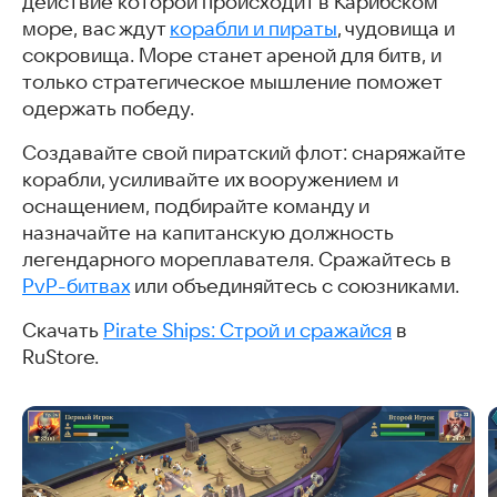
действие которой происходит в Карибском
море, вас ждут
корабли и пираты
, чудовища и
сокровища. Море станет ареной для битв, и
только стратегическое мышление поможет
одержать победу.
Создавайте свой пиратский флот: снаряжайте
корабли, усиливайте их вооружением и
оснащением, подбирайте команду и
назначайте на капитанскую должность
легендарного мореплавателя. Сражайтесь в
PvP-битвах
или объединяйтесь с союзниками.
Скачать
Pirate Ships: Строй и сражайся
в
RuStore.