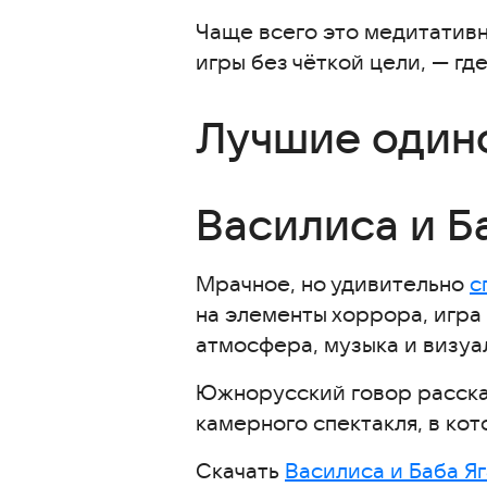
Бесконечные Пазлы: головоло
Чаще всего это медитатив
игры без чёткой цели, — г
Игры с открытым миром, но бе
Затерянные Casting Away
Лучшие один
Truckers of Europe 3
Toca Boca Life
Хорошая пицца, Отличная пицц
Василиса и Б
Логические игры для концент
Нарды длинные
Мрачное, но удивительно
с
Слова из слова. Онлайн
на элементы хоррора, игра 
Судоку — классическое судоку
атмосфера, музыка и визуа
Как выбрать игру, чтобы она н
Южнорусский говор расска
Скачать одиночные расслабля
камерного спектакля, в ко
Часто задаваемые вопросы
Скачать
Василиса и Баба Яг
Интересные статьи