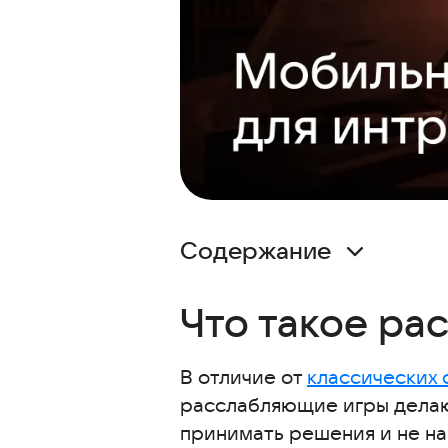
Содержание
Что такое расслабляющие и о
Что такое ра
Лучшие одиночные игры с сю
Василиса и Баба Яга
В отличие от
Где прячется осень
классических 
расслабляющие игры делают
Медитативные игры на телефо
принимать решения и не на
Формы: Антистрессовая терап