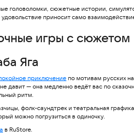
мки
ные головоломки, сюжетные истории, симулят
де удовольствие приносит само взаимодействи
з спешки
очные игры с сюжетом
а
аба Яга
рации
покойное приключение
по мотивам русских на
не давит — она медленно ведёт вас по сказоч
льный ритм.
е перегружала
зчицы, фолк-саундтрек и театральная графи
ющие игры
торый можно погрузиться в одиночку.
а
в RuStore.