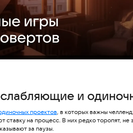
диночные игры
сслабляющие и одиноч
жетом
одиночных проектов
, в которых важны челленд
 ставку на процесс. В них редко торопят, не
н
казывают за паузы.
ия