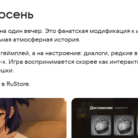
 осень
 на один вечер. Это фанатская модификация к
ьная атмосферная история.
а геймплей, а на настроение: диалоги, редки
-х. Игра воспринимается скорее как интеракт
ешки.
в RuStore.