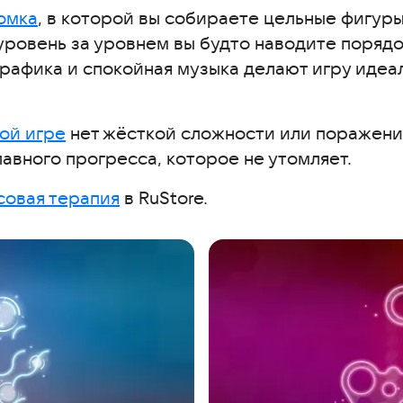
омка
, в которой вы собираете цельные фигуры
уровень за уровнем вы будто наводите порядок
 графика и спокойная музыка делают игру идеа
ой игре
нет жёсткой сложности или поражени
вного прогресса, которое не утомляет.
совая терапия
в RuStore.