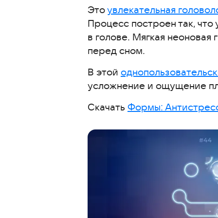
Это
увлекательная головол
Процесс построен так, что 
в голове. Мягкая неоновая
перед сном.
В этой
однопользовательск
усложнение и ощущение пла
Скачать
Формы: Антистрес