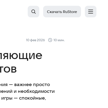
Скачать RuStore
10 фев 2026
10 мин.
бляющие
тов
ения — важнее просто
млений и необходимости
о игры — спокойные,