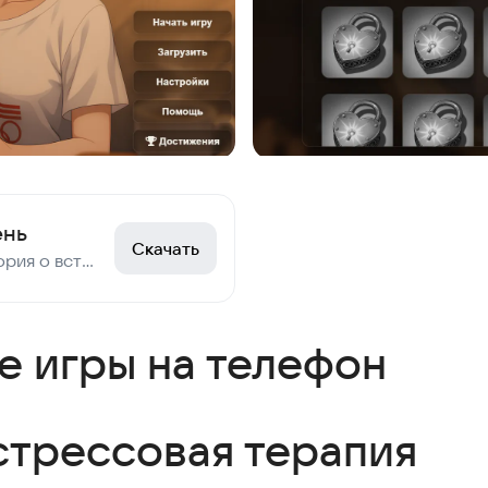
ень
Скачать
Тёплая, камерная история о встрече с Леной на её день рождения
 игры на телефон
стрессовая терапия