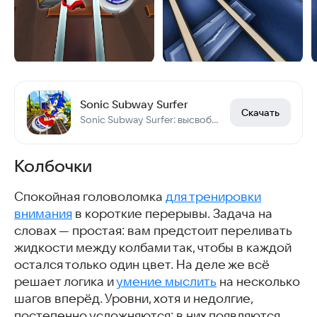
Sonic Subway Surfer
Скачать
Sonic Subway Surfer: высвободите скорость звука на рельсах метро!
Колбочки
Спокойная головоломка
для тренировки
внимания
в короткие перерывы. Задача на
словах — простая: вам предстоит переливать
жидкости между колбами так, чтобы в каждой
остался только один цвет. На деле же всё
решает логика и
умение мыслить
на несколько
шагов вперёд. Уровни, хотя и недолгие,
постепенно усложняются: в них появляются