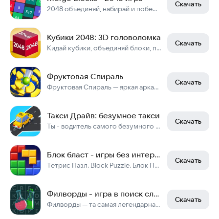
Скачать
2048 объединяй, набирай и побеждай
Кубики 2048: 3D головоломка
Скачать
Кидай кубики, объединяй блоки, получи 2048! Ныряй в головоломки с цифрами!
Фруктовая Спираль
Скачать
Фруктовая Спираль — яркая аркада с шариком, фруктами и игрой без интернета
Такси Драйв: безумное такси
Скачать
Ты - водитель самого безумного такси в городе! Гони и не останавливайся!
Блок бласт - игры без интернета
Скачать
Тетрис Пазл. Block Puzzle. Блок Пазл.тетрис бесплатно. головоломки. Пазлы игры.
Филворды - игра в поиск слов
Скачать
Филворды — та самая легендарная игра в слова!