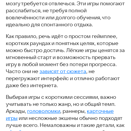
мозгу требуется отвлечься. Эти игры помогают
Шарики: Bubble Breaker
расслабиться, не требуя полной
Merge Blocks
вовлечённости или долгого обучения, что
Кубики 2048: 3D головоломка
идеально для спонтанного отдыха.
Фруктовая Спираль
Такси Драйв: безумное такси
Как правило, речь идёт о простом геймплее,
Филворды
коротких раундах и понятных целях, которые
Блок бласт – игры без интернета
можно быстро достичь. Лёгкие игры ценятся за
Как выбрать игру для короткой сессии
мгновенный старт и возможность прервать
Скачать игры для коротких сессий
игру в любой момент без потери прогресса.
Часто задаваемые вопросы
Часто они не
зависят от сюжета
, не
Интересные статьи
перегружают интерфейс и отлично работают
даже без интернета.
Выбирая игры с короткими сессиями, важно
учитывать не только жанр, но и общий темп.
Аркады,
головоломки
, раннеры,
карточные
игры
или несложные экшены обычно подходят
лучше всего. Немаловажны и такие детали, как