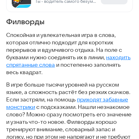
Ты - водитель самого безумного такси в городе! Гони и не останавливайся!
Филворды
Спокойная и увлекательная игра в слова,
которая отлично подходит для коротких
перерывов и вдумчивого отдыха. На поле с
буквами нужно соединять их в линии,
находить
спрятанные слова
и постепенно заполнять
весь квадрат.
В игре больше тысячи уровней на русском
языке, а сложность растёт без резких скачков.
Если застряли, на помощь
приходят забавные
монстрики
с подсказками. Нашли незнакомое
слово? Можно сразу посмотреть его значение
и узнать что-то новое. Филворды хорошо
тренируют внимание, словарный запас и
логику, но при этом не напрягают и не требуют