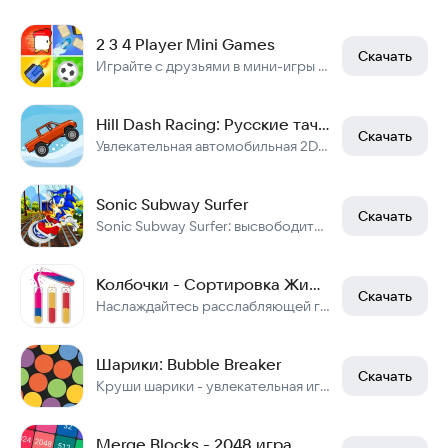
2 3 4 Player Mini Games
Скачать
Играйте с друзьями в мини-игры на 4 человек
Hill Dash Racing: Русские тачки
Скачать
Увлекательная автомобильная 2D-игра, основанная на физике
Sonic Subway Surfer
Скачать
Sonic Subway Surfer: высвободите скорость звука на рельсах метро!
Колбочки - Сортировка Жидкостей по Цвету
Скачать
Наслаждайтесь расслабляющей головоломкой, сортируя жидкости в колбочках
Шарики: Bubble Breaker
Скачать
Круши шарики - увлекательная игра
Merge Blocks - 2048 игра