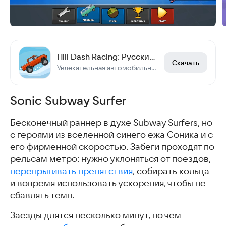
Hill Dash Racing: Русские тачки
Скачать
Увлекательная автомобильная 2D-игра, основанная на физике
Sonic Subway Surfer
Бесконечный раннер в духе Subway Surfers, но
с героями из вселенной синего ежа Соника и с
его фирменной скоростью. Забеги проходят по
рельсам метро: нужно уклоняться от поездов,
перепрыгивать препятствия
, собирать кольца
и вовремя использовать ускорения, чтобы не
сбавлять темп.
Заезды длятся несколько минут, но чем