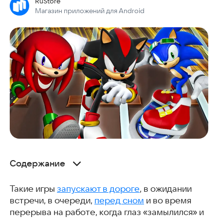
RuStore
Магазин приложений для Android
Содержание
2 3 4 Player Mini Games
Такие игры
Hill Dash Racing: Русские тачки
запускают в дороге
, в ожидании
встречи, в очереди,
Sonic Subway Surfer
перед сном
и во время
перерыва на работе, когда глаз «замылился» и
Колбочки