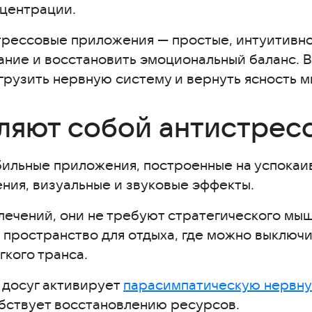
центрации.
трессовые приложения — простые, интуитивно
ание и восстановить эмоциональный баланс. 
рузить нервную систему и вернуть ясность 
ляют собой антистрес
я для Android
бильные приложения, построенные на успокаи
етов
ния, визуальные и звуковые эффекты.
влечений, они не требуют стратегического мы
ь пространство для отдыха, где можно выключи
яд
гкого транса.
 досуг активирует
парасимпатическую нервну
обствует восстановлению ресурсов.