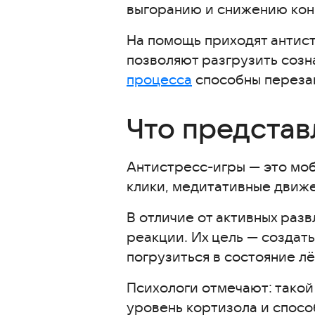
выгоранию и снижению кон
My Oasis
Loóna
На помощь приходят антис
позволяют разгрузить созн
Sand:box
процесса
способны перезаг
Calm Urge
Fluid Simulation
Что представ
Лучшие антистресс-приложени
Идеальный Крем
Антистресс-игры — это мо
Шерлок: Поиск скрытых предм
клики, медитативные движе
Слова: Игра в слова
В отличие от активных раз
Мир домовят: три в ряд
реакции. Их цель — создат
Сокровища Пиратов — Три в Р
погрузиться в состояние лё
Watermelon Cats
Snake Lite – Игра Worm.io
Психологи отмечают: такой
уровень кортизола и спос
2048 – Puzzle Game