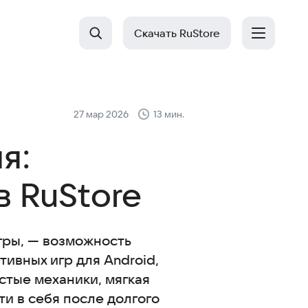
Скачать RuStore
27 мар 2026
13 мин.
я:
 RuStore
игры, — возможность
ивных игр для Android,
стые механики, мягкая
ти в себя после долгого