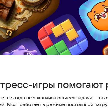
гают расслабиться
тресс-игры помогают 
стресс-игры
лабления
и, никогда не заканчивающиеся задачи — та
й. Мозг работает в режиме постоянной нагруз