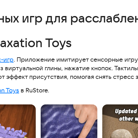
ных игр для расслабле
ер интерьера
laxation Toys
та
с-игр
. Приложение имитирует сенсорные игру
 за 80 дней
 виртуальной глины, нажатие кнопок. Тактиль
т эффект присутствия, помогая снять стресс 
стресс-игры с пользой
on Toys
в RuStore.
id