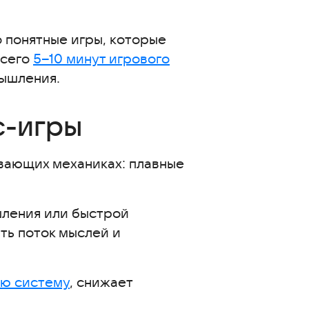
 понятные игры, которые
Всего
5–10 минут игрового
мышления.
с-игры
вающих механиках: плавные
шления или быстрой
ть поток мыслей и
ю систему
, снижает