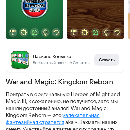
Пасьянс Косынка
Скачать
Бесплатный пасьянс Солитер (Solitaire) Косынка без интернета и почти без рекламы
War and Magic: Kingdom Reborn
Поиграть в оригинальную Heroes of Might and
Magic III, к сожалению, не получится, зато мы
нашли достойный аналог! War and Magic:
Kingdom Reborn — это
увлекательная
фэнтезийная стратегия
aka «Шахматы наших
дней». Участвуйте в тактических сражениях,