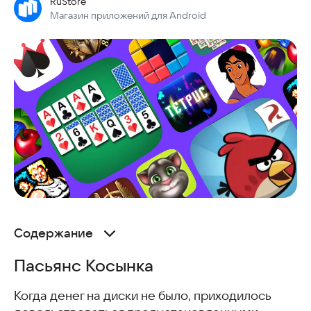
RuStore
Магазин приложений для Android
Содержание
Пасьянс Косынка
Пасьянс Косынка
War and Magic: Kingdom Reborn
Tetris
Когда денег на диски не было, приходилось
Аладдин