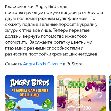
Классическая Angry Birds для
ностальгирующих по куче видеоигр от Rovio и
двум полнометражным мультфильмам. По
сюжету подлые зелёные поросята украли у
хмурых птиц все яйца. Теперь пернатые
должны вернуть потомство и жестоко
отомстить. Заряжайте рогатку цветными
птахами с разными способностями и
разносите постройки хрюкающих негодяев.
Скачать
Angry Birds Classic
в RuStore.