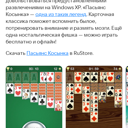
довольствоваться предустановленными
Zumania
развлечениями на Windows XP. «Пасьянс
Angry Birds Classic
Косынка» —
одна из таких легенд
. Карточная
Дурак Онлайн
классика поможет вспомнить былое,
Сканворды — скандинавские кроссворды
потренировать внимание и размять мозги. Ещё
Mario
одна ностальгическая фишка — можно играть
Мой Говорящий Том
бесплатно и офлайн!
Чип и Дейл Денди эмулятор
Игра Блоки – бесплатные головоломки, тетрис пазл
Скачать
Пасьянс Косынка
в RuStore.
Mahjong Match Puzzle
Contra
Скачать игры детства
Часто задаваемые вопросы
Похожие статьи