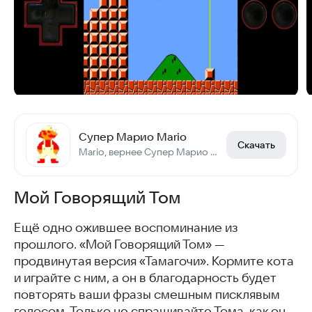
Супер Марио Mario
Скачать
Mario, вернее Супер Марио - легендарная игра 8 бит Денди эпохи.
Мой Говорящий Том
Ещё одно ожившее воспоминание из
прошлого. «Мой Говорящий Том» —
продвинутая версия «Тамагочи». Кормите кота
и играйте с ним, а он в благодарность будет
повторять ваши фразы смешным писклявым
голосом. Только не спрашивайте Тома, как он