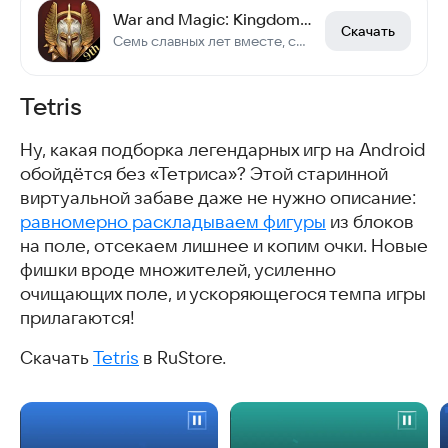
War and Magic: Kingdom Reborn
Скачать
Семь славных лет вместе, сражения бок о бок с союзниками!
Tetris
Ну, какая подборка легендарных игр на Android
обойдётся без «Тетриса»? Этой старинной
виртуальной забаве даже не нужно описание:
равномерно раскладываем фигуры
из блоков
на поле, отсекаем лишнее и копим очки. Новые
фишки вроде множителей, усиленно
очищающих поле, и ускоряющегося темпа игры
прилагаются!
Скачать
Tetris
в RuStore.