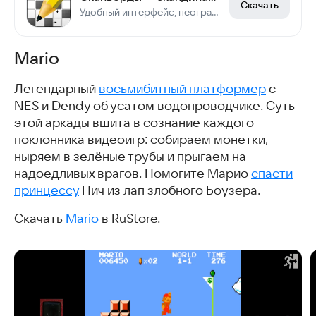
Скачать
Удобный интерфейс, неограниченные подсказки. Работает без Интернета.
Mario
Легендарный
восьмибитный платформер
с
NES и Dendy об усатом водопроводчике. Суть
этой аркады вшита в сознание каждого
поклонника видеоигр: собираем монетки,
ныряем в зелёные трубы и прыгаем на
надоедливых врагов. Помогите Марио
спасти
принцессу
Пич из лап злобного Боузера.
Скачать
Mario
в RuStore.