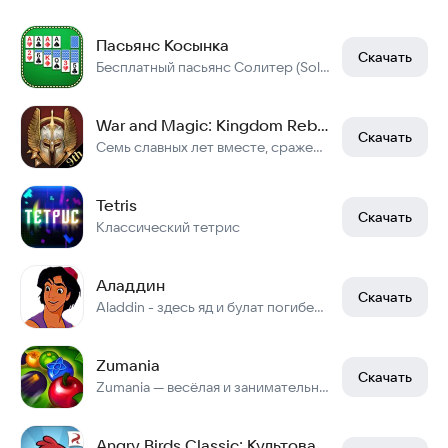
Пасьянс Косынка
Скачать
Бесплатный пасьянс Солитер (Solitaire) Косынка без интернета и почти без рекламы
War and Magic: Kingdom Reborn
Скачать
Семь славных лет вместе, сражения бок о бок с союзниками!
Tetris
Скачать
Классический тетрис
Аладдин
Скачать
Aladdin - здесь яд и булат погибель сулят, смотри не зевай
Zumania
Скачать
Zumania — весёлая и занимательная аркада
Angry Birds Classic: Культовая аркада на Android