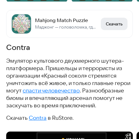
Mahjong Match Puzzle
Скачать
Маджонг — головоломка, где нужно собрать комбинации косточек.
Contra
Эмулятор культового двухмерного шутера-
платформера. Пришельцы и террористы из
организации «Красный сокол» стремятся
уничтожить всё живое, и только главные герои
могут
спасти человечество
. Разнообразные
биомы и впечатляющий арсенал помогут не
заскучать во время приключений.
Скачать
Contra
в RuStore.