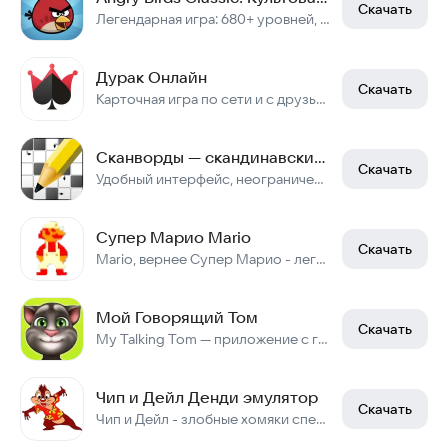
Скачать
Легендарная игра: 680+ уровней, офлайн, бесплатно
Дурак Онлайн
Скачать
Карточная игра по сети и с друзьями. Переводной дурак. Подкидной дурак.
Сканворды — скандинавские кроссворды
Скачать
Удобный интерфейс, неограниченные подсказки. Работает без Интернета.
Супер Марио Mario
Скачать
Mario, вернее Супер Марио - легендарная игра 8 бит Денди эпохи.
Мой Говорящий Том
Скачать
My Talking Tom — приложение с говорящим котом Томом.
Чип и Дейл Денди эмулятор
Скачать
Чип и Дейл - злобные хомяки спешат повеселить вас