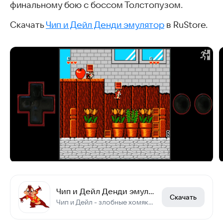
финальному бою с боссом Толстопузом.
Скачать
Чип и Дейл Денди эмулятор
в RuStore.
Чип и Дейл Денди эмулятор
Скачать
Чип и Дейл - злобные хомяки спешат повеселить вас