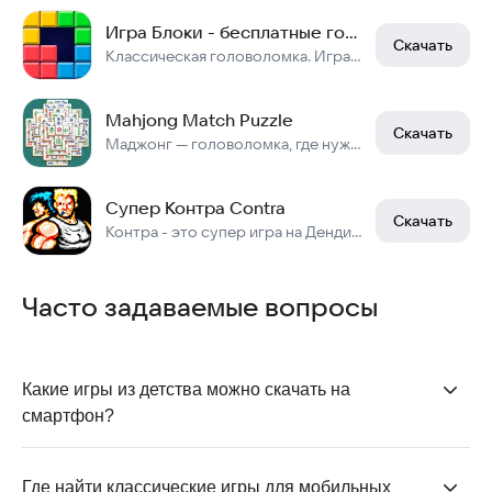
Игра Блоки - бесплатные головоломки, тетрис пазл
Скачать
Классическая головоломка. Игра для взрослых и детей! Играйте без интернета.
Mahjong Match Puzzle
Скачать
Маджонг — головоломка, где нужно собрать комбинации косточек.
Супер Контра Contra
Скачать
Контра - это супер игра на Денди, не контр страйк конечно, но тоже хит
Часто задаваемые вопросы
Какие игры из детства можно скачать на 
смартфон?
Все вышеперечисленные в статье интерактивные
развлечения от Angry Birds Classic до Zumania
Где найти классические игры для мобильных 