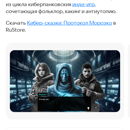
из цикла киберпанковских
инди-игр
,
сочетающая фольклор, хакинг и антиутопию.
Скачать
Кибер-сказки: Протокол Морозко
в
RuStore.