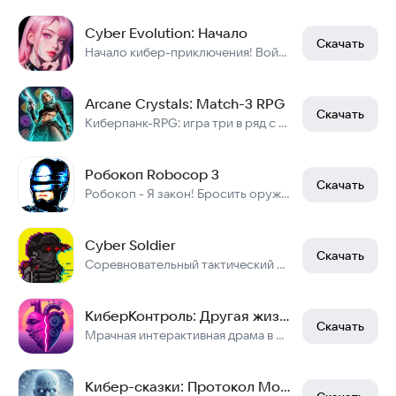
Cyber Evolution: Начало
Скачать
Начало кибер-приключения! Войдите и получите ✧1 млрд Алмазов и Суперкар✧!
Arcane Crystals: Match-3 RPG
Скачать
Киберпанк-RPG: игра три в ряд с героями, PvP-сражения и кланы в мире Аркейн
Робокоп Robocop 3
Скачать
Робокоп - Я закон! Бросить оружие!
Cyber Soldier
Скачать
Соревновательный тактический бравл киберпанк онлайн\офлайн шутер-стрелялка…
КиберКонтроль: Другая жизнь
Скачать
Мрачная интерактивная драма в мире киберпанка
Кибер-сказки: Протокол Морозко