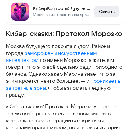
КиберКонтроль: Другая жизнь
Скачать
Мрачная интерактивная драма в мире киберпанка
Кибер-сказки: Протокол Морозко
Москва будущего покрыта льдом. Районы
города
заморожены искусственным
интеллектом
по имени Морозко, а жителям
говорят, что это всё сделано ради природного
баланса. Однако хакер Марина знает, что за
этим кроется нечто большее, — и
проникает в
запретные зоны
, чтобы взломать ледяную
правду.
«Кибер-сказки: Протокол Морозко» — это не
только киберпанк-квест с вечной зимой, в
котором мегакорпорации со скрытыми
мотивами правят миром, но и первая история