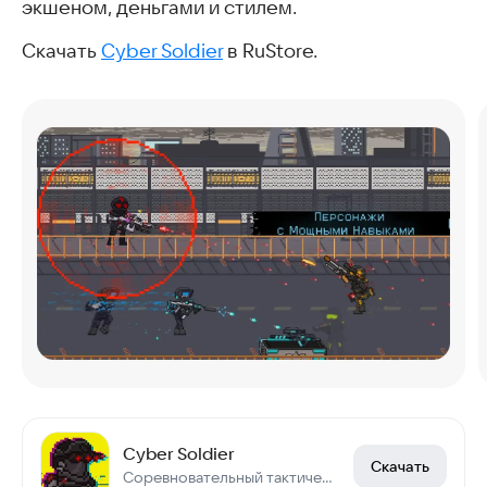
экшеном, деньгами и стилем.
Скачать
Cyber Soldier
в RuStore.
Cyber Soldier
Скачать
Соревновательный тактический бравл киберпанк онлайн\офлайн шутер-стрелялка…