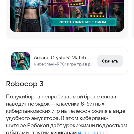
Arcane Crystals: Match-3 RPG
Скачать
Киберпанк-RPG: игра три в ряд с героями, PvP-сражения и кланы в мире Аркейн
Robocop 3
Полукиборг в непробиваемой броне снова
наводит порядок — классика 8-битных
киберпанковских игр на телефон ожила в виде
удобного эмулятора. В этом киберпанк-
шутере Робокоп даёт уроки жизни подросткам
с битами, другим хулиганам
и, внезапно,