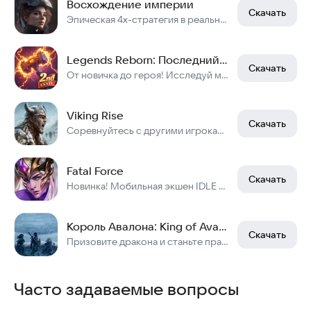
Восхождение империи
Скачать
Эпическая 4x-стратегия в реальном времени. Построй свою империю и побеждай!
Legends Reborn: Последний бой
Скачать
От новичка до героя! Исследуй мир, улучшай героев, побеждай боссов с союзниками!
Viking Rise
Скачать
Соревнуйтесь с другими игроками в разведке, строительстве и завоевании Мидгарда!
Fatal Force
Скачать
Новинка! Мобильная экшен IDLE ММО РПГ, бесплатно и на русском! ПВП бои ждут!
Король Авалона: King of Avalon
Скачать
Призовите дракона и станьте правителем стужи и пламени в Авалоне!
Часто задаваемые вопросы