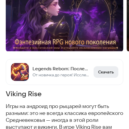
Legends Reborn: Последний бой
Скачать
От новичка до героя! Исследуй мир, улучшай героев, побеждай боссов с союзниками!
Viking Rise
Игры на андроид про рыцарей могут быть
разными: это не всегда классика европейского
Средневековья — иногда в этой роли
выступают и викинги. В игре Viking Rise вам