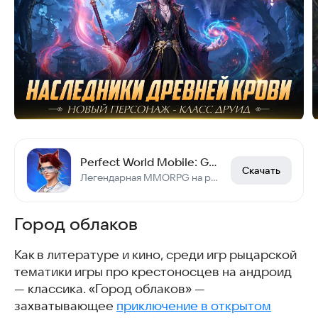
Perfect World Mobile: Gods War
Скачать
Легендарная MMORPG на русском. Открытый мир, полеты, классы, гильдии и PvP!
Город облаков
Как в литературе и кино, среди игр рыцарской
тематики игры про крестоносцев на андроид
— классика. «Город облаков» —
захватывающее
приключение в открытом