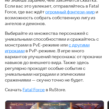
не знаешь заранее, чем закончится схватка.
Если вас это увлекает, отправляйтесь в Fatal
Force, где вас ждёт
огромный фэнтези-мир
и
возможность собрать собственную лигу из
ангелов и демонов.
Выбирайте из множества персонажей с
уникальными способностями и сражайтесь с
монстрами в PvE-режиме или
с другими
игроками
в PvP-режиме. В игре много
вариантов улучшений персонажа: от прокачки
навыков до внешнего вида. Также здесь
регулярно проходят особые события с
уникальными наградами и эпическими
сражениями — скучно точно не будет.
Скачать
Fatal Force
в RuStore.