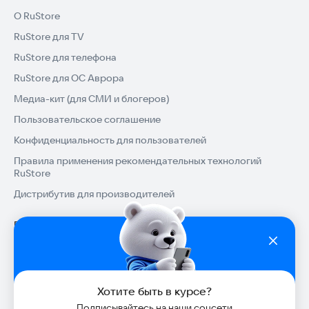
О RuStore
RuStore для TV
RuStore для телефона
RuStore для ОС Аврора
Медиа-кит (для СМИ и блогеров)
Пользовательское соглашение
Конфиденциальность для пользователей
Правила применения рекомендательных технологий
RuStore
Дистрибутив для производителей
Помощь
Установка RuStore на TV
Разработчикам
Установка RuStore на телефон
Зарабатывать с RuStore
Популярные категории
Установка RuStore в машину
Хотите быть в курсе?
Стать разработчиком
Игры для Android
Блог RuStore
Подписывайтесь на наши соцсети