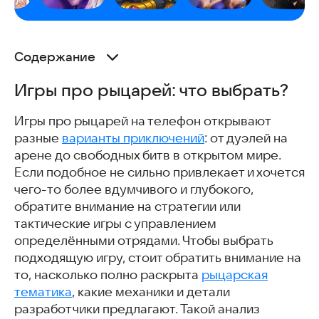
Содержание
Игры про рыцарей: что выбрать?
Игры про рыцарей: что выбрать?
Гладиаторские Бои
Raid & Rush
Игры про рыцарей на телефон открывают
Rupture: Immortal Slasher
разные
варианты приключений
: от дуэлей на
Perfect World Mobile: Gods War
арене до свободных битв в открытом мире.
Город облаков
Если подобное не сильно привлекает и хочется
Восхождение империи
чего-то более вдумчивого и глубокого,
Legends Reborn: Последний бой
обратите внимание на стратегии или
Viking Rise
тактические игры с управлением
Fatal Force
определёнными отрядами. Чтобы выбрать
King of Avalon
подходящую игру, стоит обратить внимание на
Скачать игры про рыцарей
то, насколько полно раскрыта
рыцарская
Часто задаваемые вопросы
тематика
, какие механики и детали
Интересные и похожие статьи
разработчики предлагают. Такой анализ