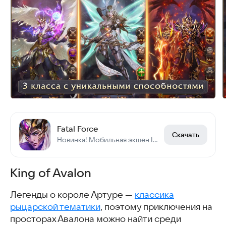
Fatal Force
Скачать
Новинка! Мобильная экшен IDLE ММО РПГ, бесплатно и на русском! ПВП бои ждут!
King of Avalon
Легенды о короле Артуре —
классика
рыцарской тематики
, поэтому приключения на
просторах Авалона можно найти среди