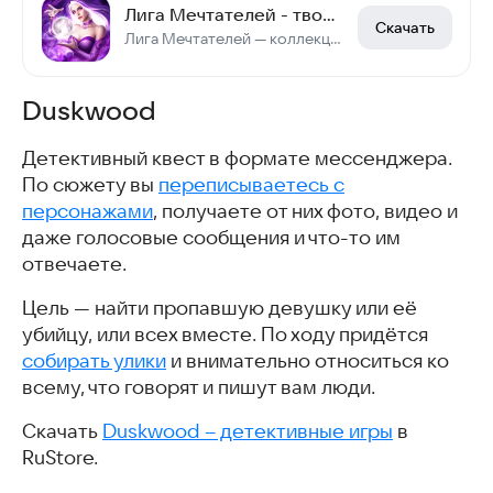
Лига Мечтателей - твои истории
Скачать
Лига Мечтателей — коллекция визуальных новелл, в которой вы сами делаете выбор!
Duskwood
Детективный квест в формате мессенджера.
По сюжету вы
переписываетесь с
персонажами
, получаете от них фото, видео и
даже голосовые сообщения и что-то им
отвечаете.
Цель — найти пропавшую девушку или её
убийцу, или всех вместе. По ходу придётся
собирать улики
и внимательно относиться ко
всему, что говорят и пишут вам люди.
Скачать
Duskwood – детективные игры
в
RuStore.