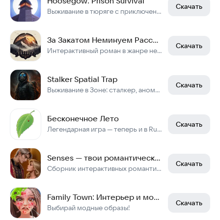
Hoosegow: Prison Survival
Скачать
Выживание в тюряге с приключениями и чёрным юмором. Свыше 15 млн. игроков.
За Закатом Неминуем Рассвет
Скачать
Интерактивный роман в жанре нео-вестерна, вдохновлённый классическими RPG играми
Stalker Spatial Trap
Скачать
Выживание в Зоне: сталкер, аномалии, артефакты и борьба за жизнь.
Бесконечное Лето
Скачать
Легендарная игра — теперь и в RuStore!
Senses — твои романтические истории
Скачать
Сборник интерактивных романтических историй, сюжетом которых управляете вы!
Family Town: Интерьер и мода
Скачать
Выбирай модные образы!