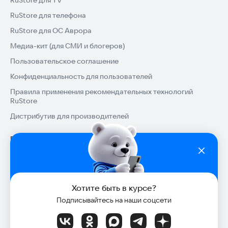
RuStore для телефона
RuStore для ОС Аврора
Медиа-кит (для СМИ и блогеров)
Пользовательское соглашение
Конфиденциальность для пользователей
Правила применения рекомендательных технологий
RuStore
Дистрибутив для производителей
Помощь
Установка RuStore на TV
Разработчикам
Установка RuStore на телефон
Зарабатывать с RuStore
Популярные категории
Установка RuStore в машину
Хотите быть в курсе?
Стать разработчиком
Игры для Android
Блог RuStore
Подписывайтесь на наши соцсети
Помощь пользователям RuStore
Доступ к RuStore Консоль
Приложения банков
Обзоры игр для Android 2025
Подборки
Покупки и возвраты
RuStore SDK (документация)
Государственные
Обзоры мобильных приложений 2025