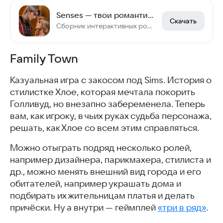
Senses — твои романтические истории
Скачать
Сборник интерактивных романтических историй, сюжетом которых управляете вы!
Family Town
Казуальная игра с закосом под Sims. История о
стилистке Хлое, которая мечтала покорить
Голливуд, но внезапно забеременела. Теперь
вам, как игроку, в чьих руках судьба персонажа,
решать, как Хлое со всем этим справляться.
Можно отыграть подряд несколько ролей,
например дизайнера, парикмахера, стилиста и
др., можно менять внешний вид города и его
обитателей, например украшать дома и
подбирать их жительницам платья и делать
причёски. Ну а внутри — геймплей
«три в ряд»
.