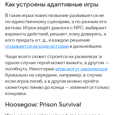
Как устроены адаптивные игры
Hoosegow: Prison Survival
Stalker Spatial Trap
В таких играх повествование развивается не
Бесконечное Лето
по единственному сценарию, а по разным его
Senses
веткам. Игрок ведёт диалоги с NPC, выбирает
Family Town
варианты действий, решает, кому доверять, а
Любовь, Деньги, Рок-н-Ролл
кого предать и т. д., и каждое решение
Лига Мечтателей
отражается на ходе истории
в дальнейшем.
Duskwood
Смута: Зов сердца
Чаще всего сюжет строится на развилках: в
Скачать игры с адаптивным сюжетом
одном случае герой может выжить, в другом —
Часто задаваемые вопросы
погибнуть. Некоторые
игры могут закончиться
Интересные и похожие статьи
буквально на середине, например, в случае
если игрок погиб, а в других можно пройти
сюжетную линию до конца — изменится только
концовка.
Hoosegow: Prison Survival