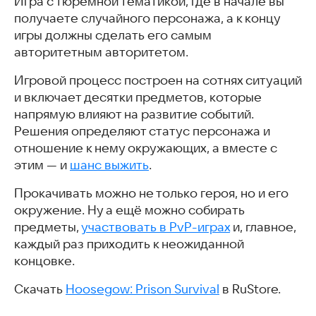
Игра с тюремной тематикой, где в начале вы
получаете случайного персонажа, а к концу
игры должны сделать его самым
авторитетным авторитетом.
Игровой процесс построен на сотнях ситуаций
и включает десятки предметов, которые
напрямую влияют на развитие событий.
Решения определяют статус персонажа и
отношение к нему окружающих, а вместе с
этим — и
шанс выжить
.
Прокачивать можно не только героя, но и его
окружение. Ну а ещё можно собирать
предметы,
участвовать в PvP-играх
и, главное,
каждый раз приходить к неожиданной
концовке.
Скачать
Hoosegow: Prison Survival
в RuStore.