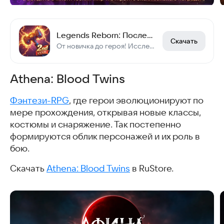
Legends Reborn: Последний бой
Скачать
От новичка до героя! Исследуй мир, улучшай героев, побеждай боссов с союзниками!
Athena: Blood Twins
Фэнтези-RPG
, где герои эволюционируют по
мере прохождения, открывая новые классы,
костюмы и снаряжение. Так постепенно
формируются облик персонажей и их роль в
бою.
Скачать
Athena: Blood Twins
в RuStore.