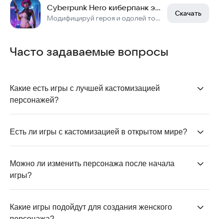
Cyberpunk Hero киберпанк экшен
Скачать
Модифицируй героя и одолей толпы врагов! РПГ стрелялка в мире Киберпанка
Часто задаваемые вопросы
Какие есть игры с лучшей кастомизацией 
персонажей?
Игры с лучшей кастомизацией связывают
возможность настройки внешности с геймплеем —
Есть ли игры с кастомизацией в открытом мире?
стоит выделить
Black Russia
,
Grand Mobile
,
Doll
Да, к примеру,
Black Russia
и
Grand Mobile
, где
World: Build A Story
и
Minicraft
.
внешность важна для отыгрыша роли в открытом
Можно ли изменить персонажа после начала 
мире.
игры?
Во многих играх — к примеру, в
Minicraft
,
Black Russia
— настройка внешности доступна в течение всего
Какие игры подойдут для создания женского 
времени. Но могут быть недоступны какие-то
персонажа?