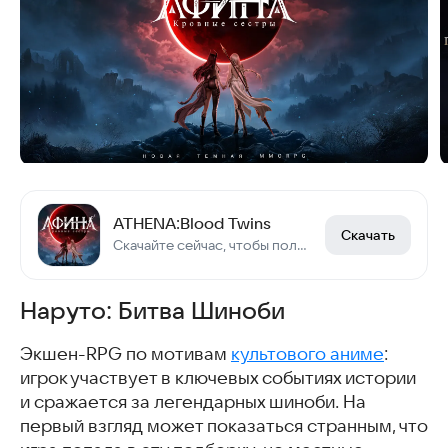
ATHENA:Blood Twins
Скачать
Скачайте сейчас, чтобы получить карту [Дьявольская Афина] редкости SSR !
Наруто: Битва Шиноби
Экшен-RPG по мотивам
культового аниме
:
игрок участвует в ключевых событиях истории
и сражается за легендарных шиноби. На
первый взгляд может показаться странным, что