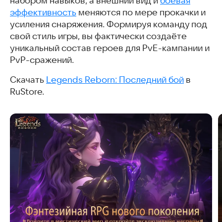
набором навыков, а внешний вид и
боевая
эффективность
меняются по мере прокачки и
усиления снаряжения. Формируя команду под
свой стиль игры, вы фактически создаёте
уникальный состав героев для PvE-кампании и
PvP-сражений.
Скачать
Legends Reborn: Последний бой
в
RuStore.