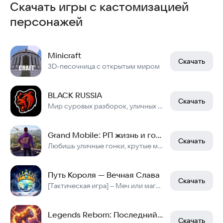
Скачать игры с кастомизацией
персонажей
Minicraft
Скачать
3D-песочница с открытым миром
BLACK RUSSIA
Скачать
Мир суровых разборок, уличных гонок и заработка миллионов в криминальной России
Grand Mobile: РП жизнь и гонки онлайн
Скачать
Любишь уличные гонки, крутые машины и открытый мир? Наш онлайн РП симулятор ждет
Путь Короля — Вечная Слава
Скачать
[Тактическая игра] – Меч или магия — последний довод остаётся за умением!
Legends Reborn: Последний бой
Скачать