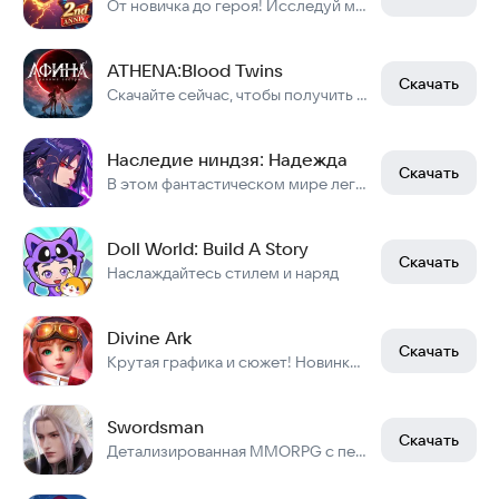
От новичка до героя! Исследуй мир, улучшай героев, побеждай боссов с союзниками!
ATHENA:Blood Twins
Скачать
Скачайте сейчас, чтобы получить карту [Дьявольская Афина] редкости SSR !
Наследие ниндзя: Надежда
Скачать
В этом фантастическом мире легенды о ниндзя никогда не угасали.
Doll World: Build A Story
Скачать
Наслаждайтесь стилем и наряд
Divine Ark
Скачать
Крутая графика и сюжет! Новинка экшен ММОРПГ! Играйте по сети в РПГ!
Swordsman
Скачать
Детализированная MMORPG с передовой графикой в превосходном стиле Азии.