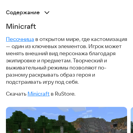
Содержание
Minicraft
Minicraft
Black Russia
Grand Mobile
Песочница
в открытом мире, где кастомизация
Путь Короля
— один из ключевых элементов. Игрок может
Legends Reborn
менять внешний вид персонажа благодаря
Athena: Blood Twins
экипировке и предметам. Творческий и
Наруто: Битва Шиноби
выживательный режимы позволяют по-
Doll World: Build A Story
разному раскрывать образ героя и
Геймплей и влияние кастомизации
подстраивать игру под себя.
Как работает кастомизация в мобильных играх
Советы по созданию уникального персонажа
Скачать
Minicraft
в RuStore.
Скачать игры с кастомизацией персонажей
Часто задаваемые вопросы
Интересные статьи