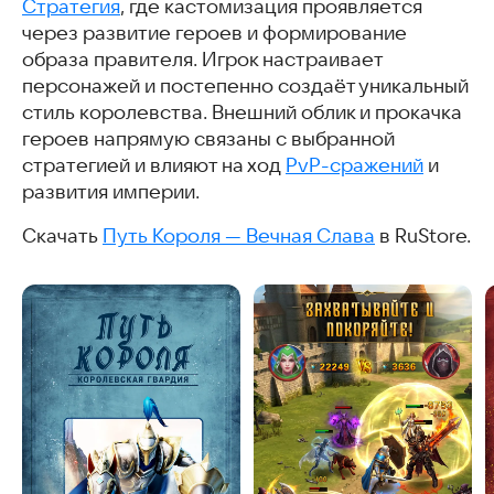
Стратегия
, где кастомизация проявляется
через развитие героев и формирование
образа правителя. Игрок настраивает
персонажей и постепенно создаёт уникальный
стиль королевства. Внешний облик и прокачка
героев напрямую связаны с выбранной
стратегией и влияют на ход
PvP-сражений
и
развития империи.
Скачать
Путь Короля — Вечная Слава
в RuStore.