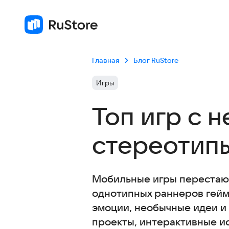
Главная
Блог RuStore
Игры
Топ игр с 
стереотипы
Мобильные игры перестают
однотипных раннеров гейм
эмоции, необычные идеи и
проекты, интерактивные и