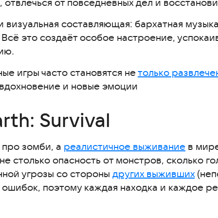
, отвлечься от повседневных дел и восстанов
и визуальная составляющая: бархатная музык
Всё это создаёт особое настроение, успокаив
ию.
ые игры часто становятся не
только развлече
 вдохновение и новые эмоции
rth: Survival
 про зомби, а
реалистичное выживание
в мир
е столько опасность от монстров, сколько го
нной угрозы со стороны
других выживших
(неп
 ошибок, поэтому каждая находка и каждое 