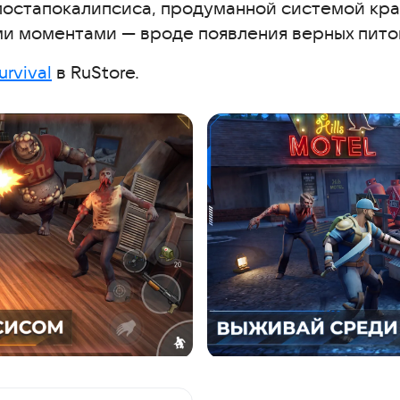
остапокалипсиса, продуманной системой кра
и моментами — вроде появления верных пито
urvival
в RuStore.