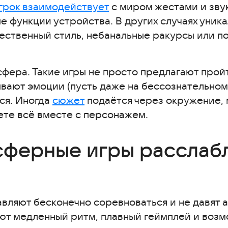
грок взаимодействует
с миром жестами и звук
е функции устройства. В других случаях уник
ественный стиль, небанальные ракурсы или п
фера. Такие игры не просто предлагают прой
вают эмоции (пусть даже на бессознательном 
ся. Иногда
сюжет
подаётся через окружение, 
ете всё вместе с персонажем.
 игры
сферные игры расслаб
авляют бесконечно соревноваться и не давят 
ют медленный ритм, плавный геймплей и возм