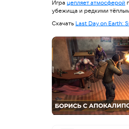
Игра
цепляет атмосферой
п
убежища и редкими тёплым
Скачать
Last Day on Earth: S