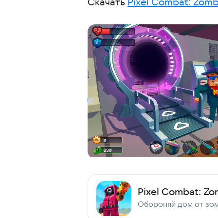
Скачать
Pixel Combat: Zombi