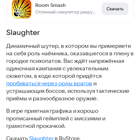
Room Smash
Скачать
Отличный симулятор разрушения в песочнице
Slaughter
Динамичный шутер, в котором вы примеряете
на себя роль наёмника, оказавшегося в плену в
городке психопатов. Вас ждёт напряжённая
одиночная кампания с увлекательным
сюжетом, в ходе которой придётся
пробиваться через орды врагов
и
устрашающих боссов, используя тактические
приёмы и разнообразное оружие.
В игре приятная графика и хорошо
прописанный геймплей с миссиями и
грамотной прокачкой.
Скачать
Slaughter
в RuStore.