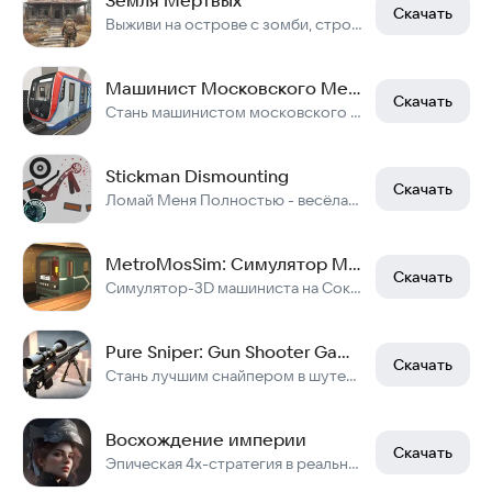
Скачать
Выживи на острове с зомби, строй укрытие, крафти оружие, борись в пост-апок РПГ
Машинист Московского Метро 3Д
Скачать
Стань машинистом московского метро!
Stickman Dismounting
Скачать
Ломай Меня Полностью - весёлая и затягивающая физическая игра!
MetroMosSim: Симулятор Машиниста Московского метро
Скачать
Симулятор-3D машиниста на Сокольнической линии московского метро!
Pure Sniper: Gun Shooter Games
Скачать
Стань лучшим снайпером в шутере от первого лица
Восхождение империи
Скачать
Эпическая 4x-стратегия в реальном времени. Построй свою империю и побеждай!