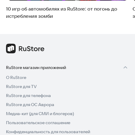
10 игр об автомобилях из RuStore: от погонь до
О
истребления зомби
RuStore магазин приложений
О RuStore
RuStore для TV
RuStore для телефона
RuStore для ОС Аврора
Медиа-кит (для СМИ и блогеров)
Пользовательское соглашение
Конфиденциальность для пользователей