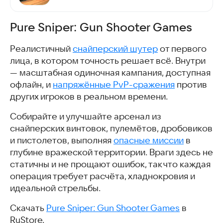
Pure Sniper: Gun Shooter Games
Реалистичный
снайперский шутер
от первого
лица, в котором точность решает всё. Внутри
— масштабная одиночная кампания, доступная
офлайн, и
напряжённые PvP-сражения
против
других игроков в реальном времени.
Собирайте и улучшайте арсенал из
снайперских винтовок, пулемётов, дробовиков
и пистолетов, выполняя
опасные миссии
в
глубине вражеской территории. Враги здесь не
статичны и не прощают ошибок, так что каждая
операция требует расчёта, хладнокровия и
идеальной стрельбы.
Скачать
Pure Sniper: Gun Shooter Games
в
RuStore.