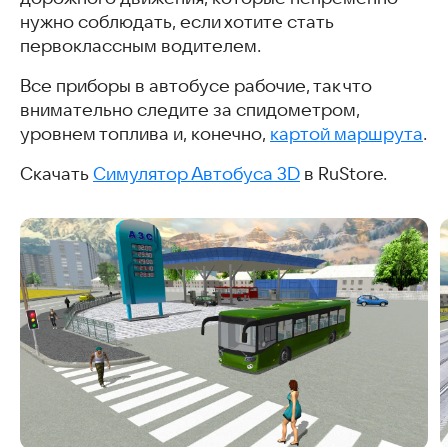
нужно соблюдать, если хотите стать
первоклассным водителем.
Все приборы в автобусе рабочие, так что
внимательно следите за спидометром,
уровнем топлива и, конечно,
картой маршрута
.
Скачать
Симулятор Автобуса 3D
в RuStore.