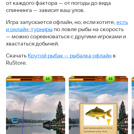
от каждого фактора — от погоды до вида
спиннинга — зависит ваш улов.
Игра запускается офлайн, но, если хотите,
есть
и онлайн-турниры
по ловле рыбы на скорость
— можно соревноваться с другими игроками и
хвастаться добычей.
Скачать
Крутой рыбак — рыбалка офлайн
в
RuStore.