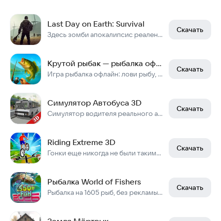
Last Day on Earth: Survival
Скачать
Здесь зомби апокалипсис реален, а выживание — твой единственный путь.
Крутой рыбак — рыбалка офлайн
Скачать
Игра рыбалка офлайн: лови рыбу, участвуй в турнирах и прокачивай снасти.
Симулятор Автобуса 3D
Скачать
Симулятор водителя реального автобуса!
Riding Extreme 3D
Скачать
Гонки еще никогда не были такими весёлыми!
Рыбалка World of Fishers
Скачать
Рыбалка на 1605 рыб, без рекламы! RPG, 1500+ квестов, турниры, клубы...
Земля Мёртвых