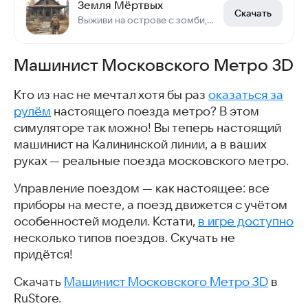
Земля Мёртвых
Скачать
Выживи на острове с зомби, строй укрытие, крафти оружие, борись в пост-апок РПГ
Машинист Московского Метро 3D
Кто из нас не мечтал хотя бы раз
оказаться за
рулём
настоящего поезда метро? В этом
симуляторе так можно! Вы теперь настоящий
машинист на Калининской линии, а в ваших
руках — реальные поезда московского метро.
Управление поездом — как настоящее: все
приборы на месте, а поезд движется с учётом
особенностей модели. Кстати,
в игре доступно
несколько типов поездов. Скучать не
придётся!
Скачать
Машинист Московского Метро 3D
в
RuStore.