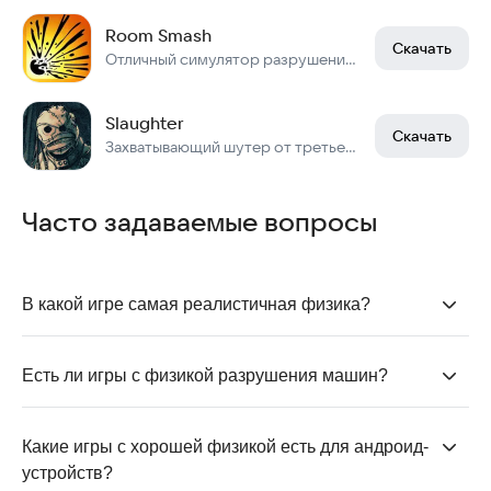
Room Smash
Скачать
Отличный симулятор разрушения в песочнице
Slaughter
Скачать
Захватывающий шутер от третьего лица!
Часто задаваемые вопросы
В какой игре самая реалистичная физика?
Игры вроде
Room Smash
,
Slaughter
и
Last Day on
Earth: Survival
демонстрируют особенно
Есть ли игры с физикой разрушения машин?
продвинутую физику. Объекты реагируют на силу и
Да, Need for Speed No Limits предлагает
угол удара, а взаимодействие с окружением
реалистичное повреждение автомобилей, где
Какие игры с хорошей физикой есть для андроид-
ощущается максимально натурально — от
каждая авария, занос или удар о препятствия
устройств?
разрушения предметов до физики движения врагов