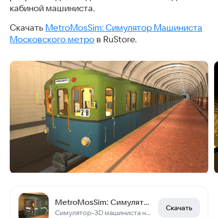
кабиной машиниста.
Скачать
MetroMosSim: Симулятор Машиниста
Московского метро
в RuStore.
MetroMosSim: Симулятор Машиниста Московского метро
Скачать
Симулятор-3D машиниста на Сокольнической линии московского метро!