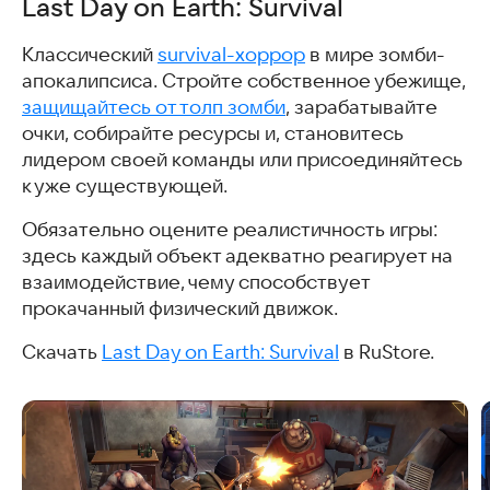
Last Day on Earth: Survival
Крутой рыбак
Симулятор Автобуса 3D
Классический
survival-хоррор
в мире зомби-
Riding Extreme 3D
апокалипсиса. Стройте собственное убежище,
World of Fishers
защищайтесь от толп зомби
, зарабатывайте
Земля Мёртвых
очки, собирайте ресурсы и, становитесь
Машинист Московского Метро 3D
лидером своей команды или присоединяйтесь
Stickman Dismounting
к уже существующей.
MetroMosSim: Симулятор Машиниста Московского
метро
Обязательно оцените реалистичность игры:
Pure Sniper: Gun Shooter Games
здесь каждый объект адекватно реагирует на
Восхождение империи
взаимодействие, чему способствует
Room Smash
прокачанный физический движок.
Slaughter
Need for Speed No Limits
Скачать
Last Day on Earth: Survival
в RuStore.
Скачать игры с реалистичной физикой
Часто задаваемые вопросы
Интересные и похожие статьи