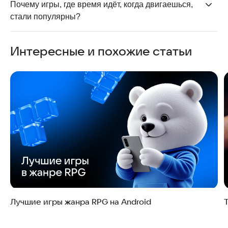
симуляторах, тайм-менеджменте и даже
Почему игры, где время идёт, когда двигаешься, 
головоломках. В каждом жанре стоп-тайм
стали популярны?
используется по-разному.
Они делают процесс динамичным и
Интересные и похожие статьи
непредсказуемым. Игрок сам контролирует ход
времени, что добавляет глубину геймплею и делает
такие игры уникальными.
Лучшие игры жанра RPG на Android
Т