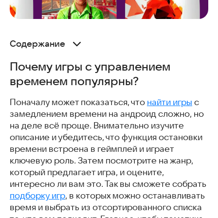
Содержание
Почему игры с управлением временем популярны?
Почему игры с управлением
Super Hot Mobile
временем популярны?
Slow Bullet
Grand Hotel Mania
Поначалу может показаться, что
найти игры
с
Симулятор дорожной закусочной 3D
замедлением времени на андроид сложно, но
Airplane Chefs
на деле всё проще. Внимательно изучите
Итоги: лучшие игры про остановку времени
описание и убедитесь, что функция остановки
Скачать эти и другие игры
времени встроена в геймплей и играет
Часто задаваемые вопросы
ключевую роль. Затем посмотрите на жанр,
Интересные и похожие статьи
который предлагает игра, и оцените,
интересно ли вам это. Так вы сможете собрать
подборку игр
, в которых можно останавливать
время и выбрать из отсортированного списка