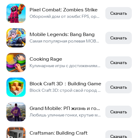
Pixel Combat: Zombies Strike
Скачать
Обороняй дом от зомби: FPS, оружие, боссы и выживание
Mobile Legends: Bang Bang
Скачать
Самая популярная ролевая MOBA для телефонов
Cooking Rage
Скачать
Кулинарные игры с достижениями, весельем и соревнованием.
Block Craft 3D：Building Game
Скачать
Block Craft 3D: строй свой город в симуляторе.
Grand Mobile: РП жизнь и гонки онлайн
Скачать
Любишь уличные гонки, крутые машины и открытый мир? Наш онлайн РП симулятор ждет
Craftsman: Building Craft
Скачать