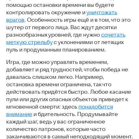
помощью остановки времени вы будете
контролировать окружение и
уничтожать
врагов
. Особенность игры ещё и в том, что это
шутер от первого лица. Вас ждут десятки
разнообразных уровней, где нужно
сочетать
меткую стрельбу
с уклонениями от летящих
пуль и продуманным планированием.
Игра, где можно управлять временем,
добавляет и ряд трудностей, чтобы победа не
давалась слишком легко. Например,
остановка времени ограничена, так что
действовать придётся быстро. Любое касание
пули или других опасных объектов приведет к
мгновенной смерти: здесь
понадобится
внимание
и бдительность. Продумывайте
каждый шаг, ведь у вас ограниченное
количество патронов, которые часто
заканчиваются в самый неподходящий момент.