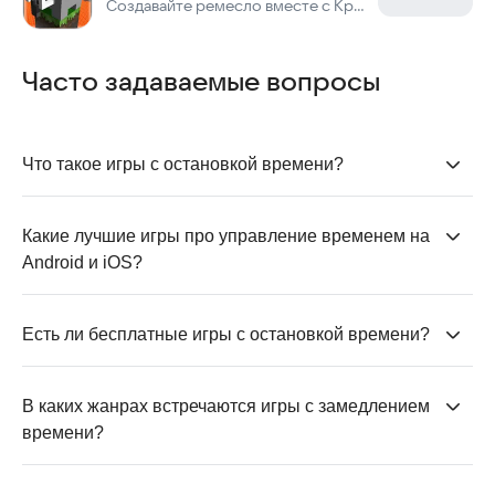
Создавайте ремесло вместе с Крафтсман
Часто задаваемые вопросы
Что такое игры с остановкой времени?
Это проекты, где игрок может замедлять или
полностью останавливать время. Такая механика
Какие лучшие игры про управление временем на 
используется для тактики в боях,
головоломках
или
Android и iOS?
управлении ресурсами.
Среди самых популярных —
Super Hot Mobile
,
Slow
Bullet
и
Grand Hotel Mania
. Тут есть всё: от
Есть ли бесплатные игры с остановкой времени?
динамичных шутеров до экономических
Да, большинство таких проектов распространяются
симуляторов.
бесплатно. Внутри могут быть покупки, но играть и
В каких жанрах встречаются игры с замедлением 
проходить уровни можно без доната.
времени?
Эта механика встречается в шутерах, экономических