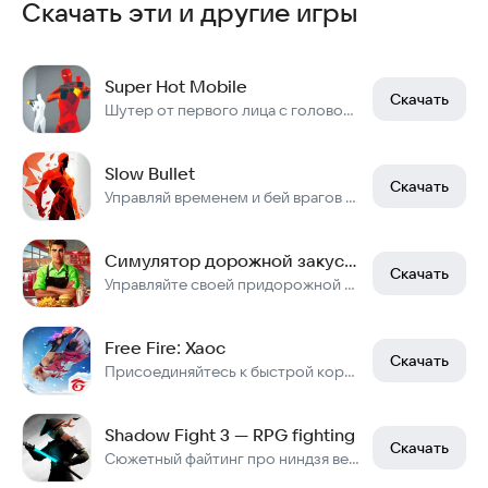
Скачать эти и другие игры
Super Hot Mobile
Скачать
Шутер от первого лица с головоломками
Slow Bullet
Скачать
Управляй временем и бей врагов в этом шутере.
Симулятор дорожной закусочной 3D
Скачать
Управляйте своей придорожной закусочной! Готовьте, улучшайте и расширяйтесь!
Free Fire: Хаос
Скачать
Присоединяйтесь к быстрой королевской битве Free Fire
Shadow Fight 3 — RPG fighting
Скачать
Сюжетный файтинг про ниндзя вернулся! Боевой экшен и приключения в ПвП битвах!