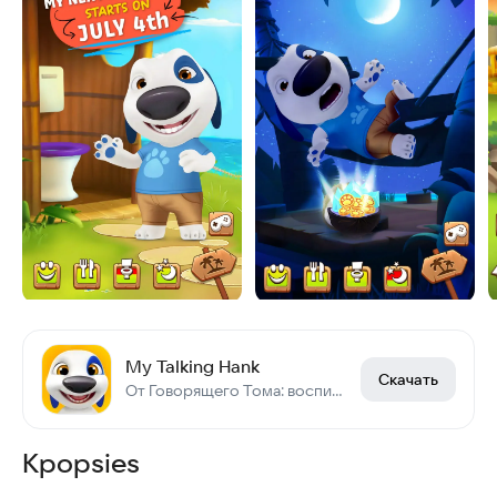
My Talking Hank
Скачать
От Говорящего Тома: воспитай милого щенка Хэнка!
Kpopsies