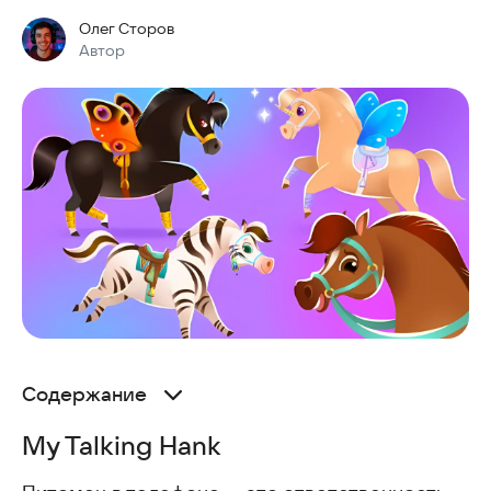
Олег Сторов
Автор
Содержание
My Talking Hank
My Talking Hank
Kpopsies
Smolsies