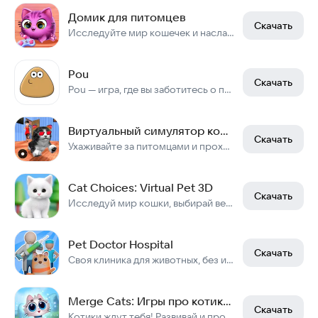
Домик для питомцев
Скачать
Исследуйте мир кошечек и наслаждайтесь времяпрепровождением с вашим питомцем!
Pou
Скачать
Pou — игра, где вы заботитесь о питомце.
Виртуальный симулятор кошки
Скачать
Ухаживайте за питомцами и проходите испытания.
Cat Choices: Virtual Pet 3D
Скачать
Исследуй мир кошки, выбирай верно!
Pet Doctor Hospital
Скачать
Своя клиника для животных, без интернета.
Merge Cats: Игры про котиков!
Скачать
Котики ждут тебя! Развивай и процветай!