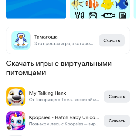
Тамагоша
Скачать
Это простая игра, в которой вы должны будете ухаживать за виртуальным питомцем.
Скачать игры с виртуальными
питомцами
My Talking Hank
Скачать
От Говорящего Тома: воспитай милого щенка Хэнка!
Kpopsies - Hatch Baby Unicorns
Скачать
Познакомьтесь с Kpopsies — виртуальными поп-идолами-единорогами