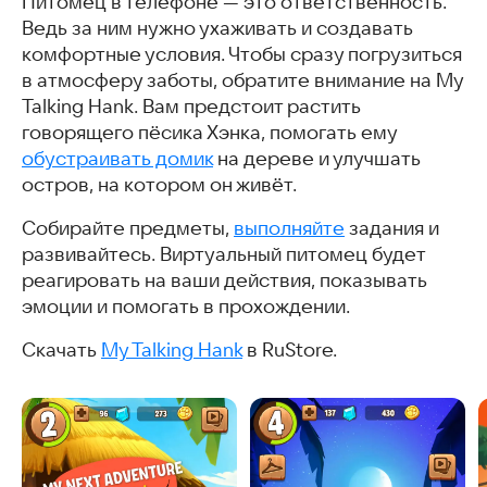
Питомец в телефоне — это ответственность.
Валера
Ведь за ним нужно ухаживать и создавать
Pixie the Pony
комфортные условия. Чтобы сразу погрузиться
Duddu
в атмосферу заботы, обратите внимание на My
Питомания
Talking Hank. Вам предстоит растить
Moy 6 the Virtual Pet Game
говорящего пёсика Хэнка, помогать ему
Тамагоша
обустраивать домик
на дереве и улучшать
Скачать игры с виртуальными питомцами
остров, на котором он живёт.
С этими играми скачивают
Часто задаваемые вопросы
Собирайте предметы,
выполняйте
задания и
Интересные статьи
развивайтесь. Виртуальный питомец будет
реагировать на ваши действия, показывать
эмоции и помогать в прохождении.
Скачать
My Talking Hank
в RuStore.