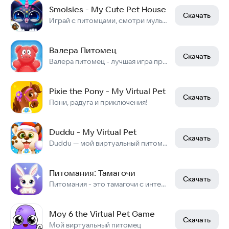
Smolsies - My Cute Pet House
Скачать
Играй с питомцами, смотри мультики и получай сюрпризы
Валера Питомец
Скачать
Валера питомец - лучшая игра про медведя Валеру в жанре "виртуальный питомец".
Pixie the Pony - My Virtual Pet
Скачать
Пони, радуга и приключения!
Duddu - My Virtual Pet
Скачать
Duddu — мой виртуальный питомец
Питомания: Тамагочи
Скачать
Питомания - это тамагочи с интересными мини-играми и удобным чатом.
Moy 6 the Virtual Pet Game
Скачать
Мой виртуальный питомец