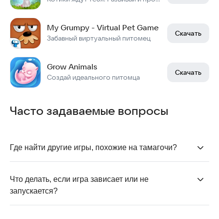
My Grumpy - Virtual Pet Game
Скачать
Забавный виртуальный питомец
Grow Animals
Скачать
Создай идеального питомца
Часто задаваемые вопросы
Где найти другие игры, похожие на тамагочи?
Игры, где нужно ухаживать за животными и
развивать хозяйство, обычно находятся в
категории
Что делать, если игра зависает или не 
«Симуляторы»
. Там вы найдёте большой выбор
запускается?
развлечений: от классических тамагочи до
Попробуйте перезагрузить смартфон и убедитесь,
управления фермами и зоопарками.