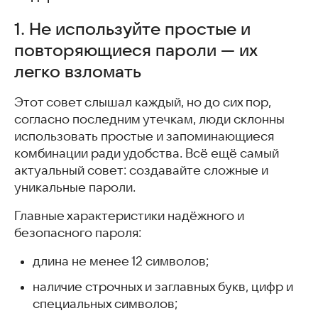
Не используйте простые и повторяющиеся пароли — их
1. Не используйте простые и
легко взломать
Подключите двухфакторную аутентификацию для
повторяющиеся пароли — их
дополнительной защиты
легко взломать
Запомните популярные схемы мошенничества, чтобы не
попасться на уловки
Этот совет слышал каждый, но до сих пор,
Защищайте личную информацию и не публикуйте её в
согласно последним утечкам, люди склонны
открытом доступе
использовать простые и запоминающиеся
Часто задаваемые вопросы
комбинации ради удобства. Всё ещё самый
Похожие статьи
актуальный совет: создавайте сложные и
уникальные пароли.
Главные характеристики надёжного и
безопасного пароля:
длина не менее 12 символов;
наличие строчных и заглавных букв, цифр и
специальных символов;