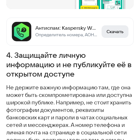
Антиспам: Kaspersky Who Calls
Скачать
Определитель номера, АОН: блокирует спам звонки и помогает узнать чей номер
4. Защищайте личную
информацию и не публикуйте её в
открытом доступе
Не держите важную информацию там, где она
может быть скомпрометирована или доступна
широкой публике. Например, не стоит хранить
фотографии документов, реквизиты
банковских карт и пароли в чатах социальных
сетей и мессенджерах. А номер телефона и
личная почта на странице в социальной сети
должны быть доступны только тем, в ком вы