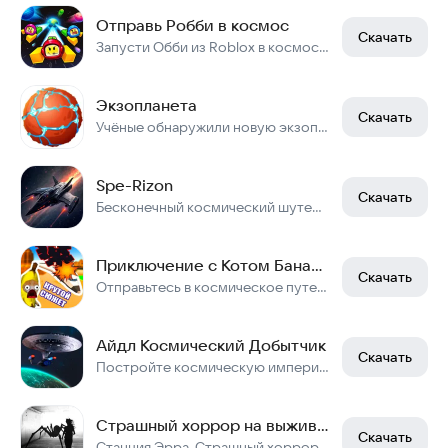
Отправь Робби в космос
Скачать
Запусти Обби из Roblox в космос с помощью ракеты, динамита и даже рогатки!
Экзопланета
Скачать
Учёные обнаружили новую экзопланету
Spe-Rizon
Скачать
Бесконечный космический шутер с апгрейдами и новыми космолётами!
Приключение с Котом Бананом: Мемный сюжет
Скачать
Отправьтесь в космическое путешествие с котом бананом. Что там за забором школы?
Айдл Космический Добытчик
Скачать
Постройте космическую империю по добыче полезных ископаемых.
Страшный хоррор на выживание Станция Эрра
Скачать
Станция Эрра. Страшный хоррор на выживание про побег от мутанта паука