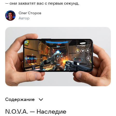
— они захватят вас с первых секунд.
Олег Сторов
Автор
Содержание
N.O.V.A. — Наследие
N.O.V.A. — Наследие
Star Wars: KOTOR