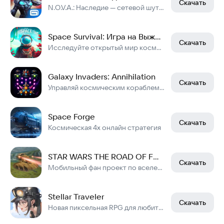
Скачать
N.O.V.A.: Наследие — сетевой шутер от первого лица
Space Survival: Игра на Выживание в Космосе
Скачать
Исследуйте открытый мир космоса игры на выживание на корабле. Космос ждет!
Galaxy Invaders: Annihilation
Скачать
Управляй космическим кораблем и спаси галактику от инопланетных захватчиков!
Space Forge
Скачать
Космическая 4х онлайн стратегия
STAR WARS THE ROAD OF FORCE (SWTROF)
Скачать
Мобильный фан проект по вселенной Звёздные Войны
Stellar Traveler
Скачать
Новая пиксельная RPG для любителей отдохнуть от сложного геймплея