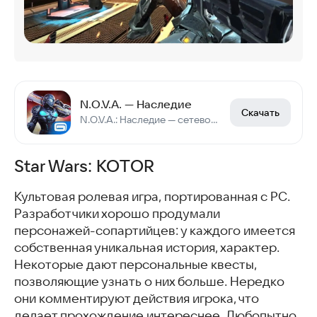
N.O.V.A. — Наследие
Скачать
N.O.V.A.: Наследие — сетевой шутер от первого лица
Star Wars: KOTOR
Культовая ролевая игра, портированная с PC.
Разработчики хорошо продумали
персонажей-сопартийцев: у каждого имеется
собственная уникальная история, характер.
Некоторые дают персональные квесты,
позволяющие узнать о них больше. Нередко
они комментируют действия игрока, что
делает прохождение интереснее. Любопытно