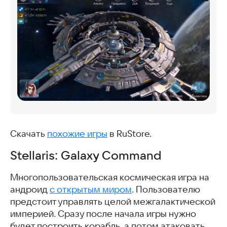
Скачать
похожие игры
в RuStore.
Stellaris: Galaxy Command
Многопользовательская космическая игра на
андроид
с открытым миром
. Пользователю
предстоит управлять целой межгалактической
империей. Сразу после начала игры нужно
будет построить корабль, а потом атаковать