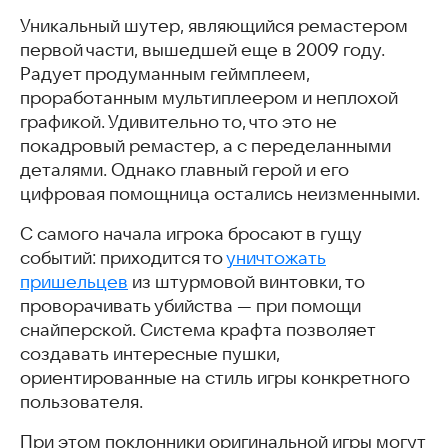
Космические рейнджеры: Наследие
Уникальный шутер, являющийся ремастером
Dead Effect 2
первой части, вышедшей еще в 2009 году.
Galaxy on Fire 2
Радует продуманным геймплеем,
EVE Echoes
проработанным мультиплеером и неплохой
Among Us
графикой. Удивительно то, что это не
Nova Empire
покадровый ремастер, а с переделанными
Stellaris: Galaxy Command
деталями. Однако главный герой и его
Pixel Starships
цифровая помощница остались неизменными.
Заключение
Скачать игры про космос
С самого начала игрока бросают в гущу
Часто задаваемые вопросы
событий: приходится то
уничтожать
Интересные и похожие статьи
пришельцев
из штурмовой винтовки, то
проворачивать убийства — при помощи
снайперской. Система крафта позволяет
создавать интересные пушки,
ориентированные на стиль игры конкретного
пользователя.
При этом поклонники оригинальной игры могут