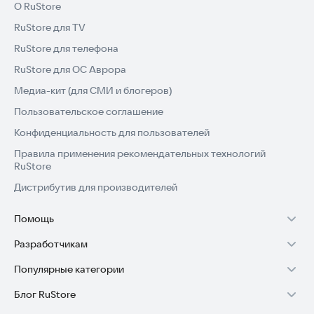
О RuStore
RuStore для TV
RuStore для телефона
RuStore для ОС Аврора
Медиа-кит (для СМИ и блогеров)
Пользовательское соглашение
Конфиденциальность для пользователей
Правила применения рекомендательных технологий
RuStore
Дистрибутив для производителей
Помощь
Установка RuStore на TV
Разработчикам
Установка RuStore на телефон
Зарабатывать с RuStore
Популярные категории
Установка RuStore в машину
Стать разработчиком
Игры для Android
Блог RuStore
Помощь пользователям RuStore
Доступ к RuStore Консоль
Приложения банков