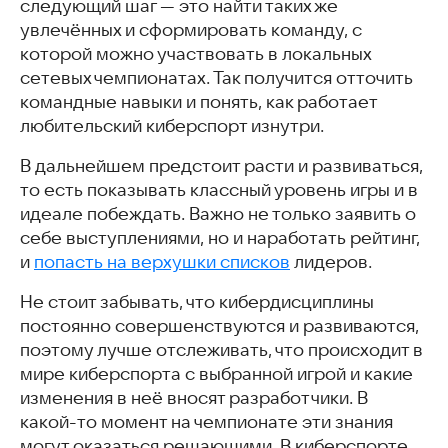
следующий шаг — это найти таких же
увлечённых и сформировать команду, с
которой можно участвовать в локальных
сетевых чемпионатах. Так получится отточить
командные навыки и понять, как работает
любительский киберспорт изнутри.
В дальнейшем предстоит расти и развиваться,
то есть показывать классный уровень игры и в
идеале побеждать. Важно не только заявить о
себе выступлениями, но и наработать рейтинг,
и
попасть на верхушки списков
лидеров.
Не стоит забывать, что кибердисциплины
постоянно совершенствуются и развиваются,
поэтому лучше отслеживать, что происходит в
мире киберспорта с выбранной игрой и какие
изменения в неё вносят разработчики. В
какой-то момент на чемпионате эти знания
могут оказаться решающими. В киберспорте