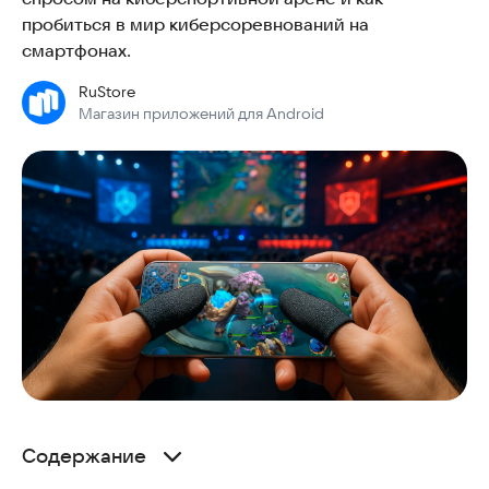
пробиться в мир киберсоревнований на
смартфонах.
RuStore
Магазин приложений для Android
Содержание
Чем выделяются киберспортивные игры