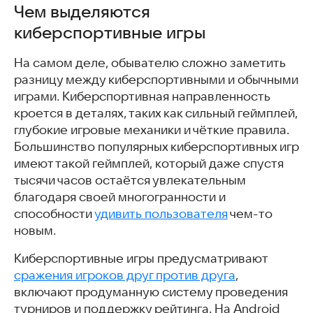
Чем выделяются
киберспортивные игры
На самом деле, обывателю сложно заметить
разницу между киберспортивными и обычными
играми. Киберспортивная направленность
кроется в деталях, таких как сильный геймплей,
глубокие игровые механики и чёткие правила.
Большинство популярных киберспортивных игр
имеют такой геймплей, который даже спустя
тысячи часов остаётся увлекательным
благодаря своей многогранности и
способности
удивить пользователя
чем-то
новым.
Киберспортивные игры предусматривают
сражения игроков друг против друга
,
включают продуманную систему проведения
турниров и поддержку рейтинга. На Android