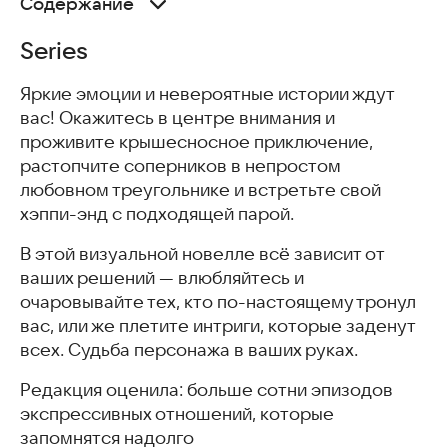
Содержание
Series
Series
Любовь, Деньги, Рок-н-Ролл
Lagerta
Яркие эмоции и невероятные истории ждут
Novels
вас! Окажитесь в центре внимания и
Не пытайся покинуть Омск
проживите крышесносное приключение,
Часто задаваемые вопросы
растопчите соперников в непростом
Похожие статьи
любовном треугольнике и встретьте свой
хэппи-энд с подходящей парой.
В этой визуальной новелле всё зависит от
ваших решений — влюбляйтесь и
очаровывайте тех, кто по-настоящему тронул
вас, или же плетите интриги, которые заденут
всех. Судьба персонажа в ваших руках.
Редакция оценила: больше сотни эпизодов
экспрессивных отношений, которые
запомнятся надолго