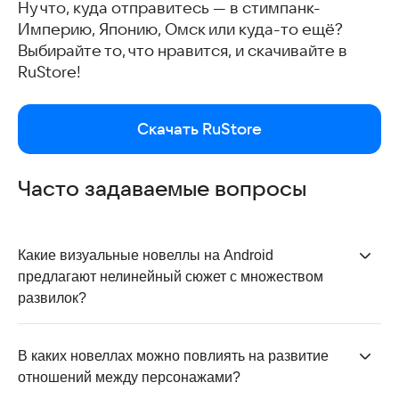
Ну что, куда отправитесь — в стимпанк-
Империю, Японию, Омск или куда-то ещё?
Выбирайте то, что нравится, и скачивайте в
RuStore!
Скачать RuStore
Часто задаваемые вопросы
Какие визуальные новеллы на Android 
предлагают нелинейный сюжет с множеством 
развилок?
Визуальная новелла
Lagerta предлагает
множество
развилок в сюжете, где игроки могут выбирать
В каких новеллах можно повлиять на развитие 
различные направления развития событий. Каждое
отношений между персонажами?
решение открывает новые пути, включая