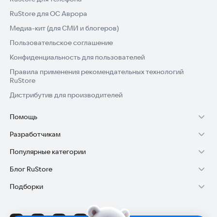
RuStore для ОС Аврора
Медиа-кит (для СМИ и блогеров)
Пользовательское соглашение
Конфиденциальность для пользователей
Правила применения рекомендательных технологий
RuStore
Дистрибутив для производителей
Помощь
Установка RuStore на TV
Разработчикам
Установка RuStore на телефон
Зарабатывать с RuStore
Популярные категории
Установка RuStore в машину
Стать разработчиком
Игры для Android
Блог RuStore
Помощь пользователям RuStore
Доступ к RuStore Консоль
Приложения банков
Обзоры игр для Android 2025
Подборки
Покупки и возвраты
RuStore SDK (документация)
Государственные
Обзоры мобильных приложений 2025
Игровой набор
Авторизация в RuStore
Блог RuStore для разработчиков
Родителям
Лайфхаки и советы для Android-пользователей
Финансы