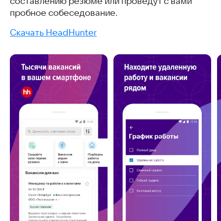
составлению резюме или проведут с вами
пробное собеседование.
Скачать HeadHunter