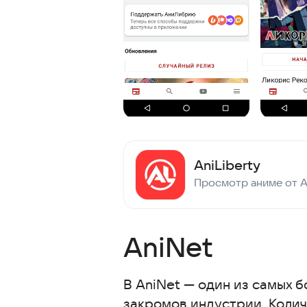
AniLiberty
AniNet
В AniNet — один из самых бо
закромов индустрии. Колич