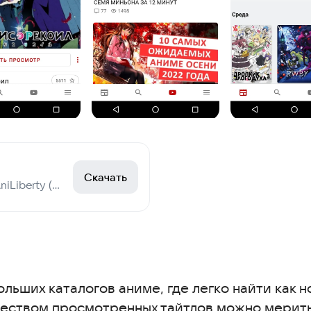
Скачать
Просмотр аниме от AniLiberty (ex. AniLibria)
льших каталогов аниме, где легко найти как но
еством просмотренных тайтлов можно меритьс