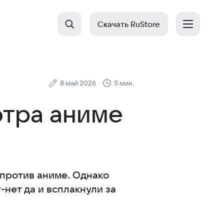
Скачать RuStore
8 май 2026
5 мин.
отра аниме
 против аниме. Однако
-нет да и всплакнули за