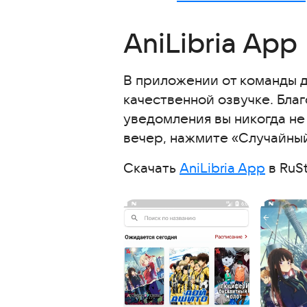
Скачать приложения для прос
AniLibria App
С этими приложениями скачи
Часто задаваемые вопросы
В приложении от команды д
Интересные статьи
качественной озвучке. Бла
уведомления вы никогда не
вечер, нажмите «Случайный
Скачать
AniLibria App
в RuSt