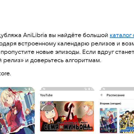
мотра аниме
вают
убляжа AniLibria вы найдёте большой
каталог
годаря встроенному календарю релизов и воз
 пропустите новые эпизоды. Если вдруг стане
 релиз» и доверьтесь алгоритмам.
ore.