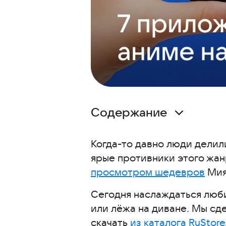
Содержание
AniLibria App
Когда-то давно люди делил
AniNet
ярые противники этого жан
Аниме и Дорамы Вайос
просмотром шедевров
Мия
Shikimori App
AniBlast
Сегодня наслаждаться люб
или лёжа на диване. Мы с
RuChiMe
скачать
из каталога RuStore
Anifox