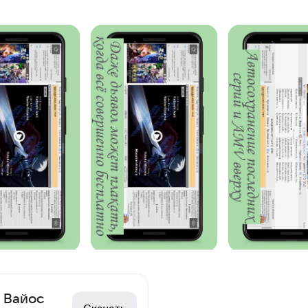
 Вайос
Скачать