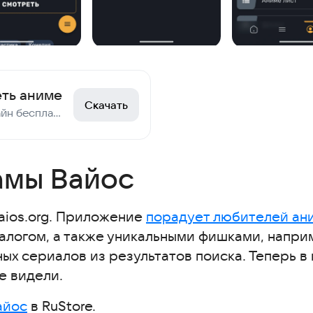
еть аниме
Скачать
Смотреть аниме онлайн бесплатно
амы Вайос
aios.org. Приложение
порадует любителей ан
алогом, а также уникальными фишками, напр
х сериалов из результатов поиска. Теперь в 
е видели.
айос
в RuStore.