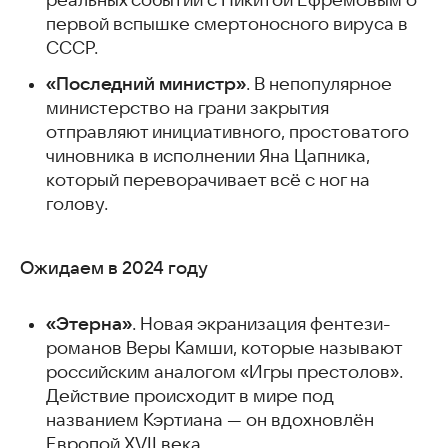
реальных событий с Никитой Ефремовым о
первой вспышке смертоносного вируса в
СССР.
«Последний министр»
. В непопулярное
министерство на грани закрытия
отправляют инициативного, простоватого
чиновника в исполнении Яна Цапника,
который переворачивает всё с ног на
голову.
Ожидаем в 2024 году
«Этерна»
. Новая экранизация фентези-
романов Веры Камши, которые называют
российским аналогом «Игры престолов».
Действие происходит в мире под
названием Кэртиана — он вдохновлён
Европой XVII века.