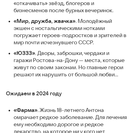
«откачивать» звёзд, блогеров и
бизнесменов после бурных вечеринок.
«Мир, дружба, жвачка»
. Молодёжный
экшен с ностальгическими нотками
погружает героев-подростков и зрителей в
мир почти исчезнувшего СССР.
«ЮЗЗЗ»
. Дворы, заброшки, чердаки и
гаражи Ростова-на-Дону — места, которые
живут по своим законам. Но главные герои
решают их нарушить от большой любви…
Ожидаем в 2024 году
«Фарма»
. Жизнь 18-летнего Антона
омрачает редкое заболевание. Для лечения
ему необходимо дорогое и редкое
лекарство, на которое ни у кого нет