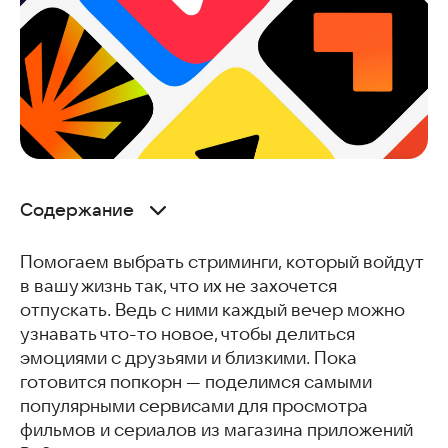
Содержание
Okko
Помогаем выбрать стриминги, который войдут
Кинопоиск
в вашу жизнь так, что их не захочется
Иви
отпускать. Ведь с ними каждый вечер можно
VK Видео
узнавать что-то новое, чтобы делиться
Start
эмоциями с друзьями и близкими. Пока
Premier
готовится попкорн — поделимся самыми
WINK
популярными сервисами для просмотра
Часто задаваемые вопросы
фильмов и сериалов из магазина приложений
Может быть интересно